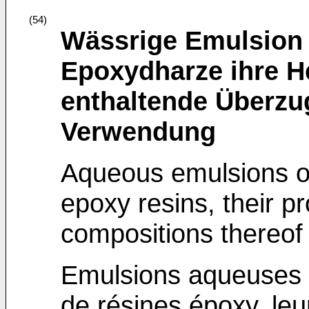
(54)
Wässrige Emulsion c
Epoxydharze ihre He
enthaltende Überzu
Verwendung
Aqueous emulsions of
epoxy resins, their p
compositions thereof 
Emulsions aqueuses d
de résines époxy, leu