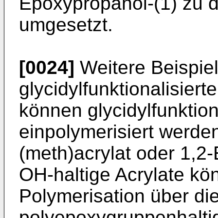
Epoxypropanol-(1) zu 
umgesetzt.
[0024]
Weitere Beispiel
glycidylfunktionalisier
können glycidylfunkti
einpolymerisiert werden
(meth)acrylat oder 1,2-
OH-haltige Acrylate kö
Polymerisation über d
polyepoxygruppenhalti