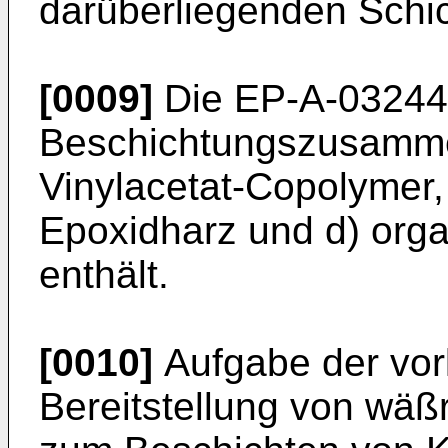
darüberliegenden Schic
[0009]
Die EP-A-032449
Beschichtungszusammen
Vinylacetat-Copolymer, b
Epoxidharz und d) org
enthält.
[0010]
Aufgabe der vorl
Bereitstellung von wäß