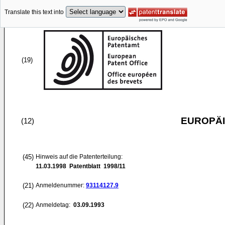
Translate this text into
(19)
EUROPÄI
(12)
(45)
Hinweis auf die Patenterteilung:
11.03.1998
Patentblatt 1998/11
(21)
Anmeldenummer:
93114127.9
(22)
Anmeldetag:
03.09.1993