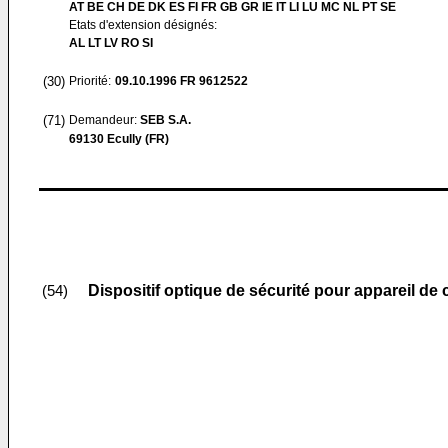
AT BE CH DE DK ES FI FR GB GR IE IT LI LU MC NL PT SE
Etats d'extension désignés:
AL LT LV RO SI
(30)
Priorité:
09.10.1996
FR 9612522
(71)
Demandeur:
SEB S.A.
69130 Ecully (FR)
Dispositif optique de sécurité pour appareil de
(54)