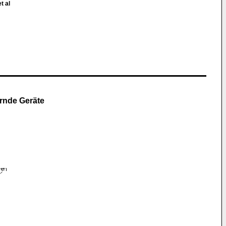
t al
ernde Geräte