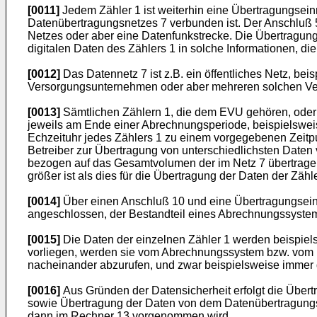
[0011]
Jedem Zähler 1 ist weiterhin eine Übertragungsein
Datenübertragungsnetzes 7 verbunden ist. Der Anschluß 5 
Netzes oder aber eine Datenfunkstrecke. Die Übertragungs
digitalen Daten des Zählers 1 in solche Informationen, d
[0012]
Das Datennetz 7 ist z.B. ein öffentliches Netz, be
Versorgungsunternehmen oder aber mehreren solchen Ve
[0013]
Sämtlichen Zählern 1, die dem EVU gehören, oder a
jeweils am Ende einer Abrechnungsperiode, beispielsweis
Echzeituhr jedes Zählers 1 zu einem vorgegebenen Zeitp
Betreiber zur Übertragung von unterschiedlichsten Daten v
bezogen auf das Gesamtvolumen der im Netz 7 übertragene
größer ist als dies für die Übertragung der Daten der Zähle
[0014]
Über einen Anschluß 10 und eine Übertragungseinr
angeschlossen, der Bestandteil eines Abrechnungssystems
[0015]
Die Daten der einzelnen Zähler 1 werden beispiels
vorliegen, werden sie vom Abrechnungssystem bzw. vom Rec
nacheinander abzurufen, und zwar beispielsweise immer d
[0016]
Aus Gründen der Datensicherheit erfolgt die Übert
sowie Übertragung der Daten von dem Datenübertragungss
dann im Rechner 13 vorgenommen wird.