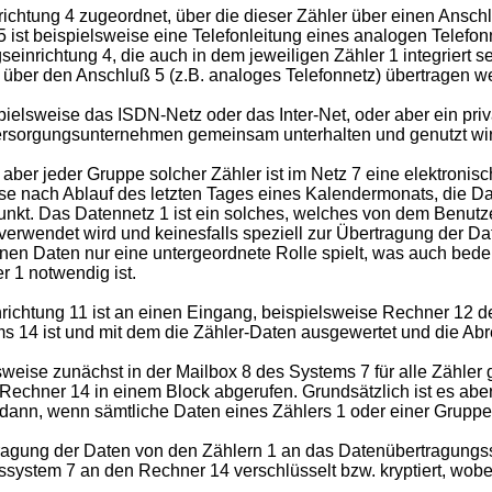
richtung 4 zugeordnet, über die dieser Zähler über einen Ansc
ist beispielsweise eine Telefonleitung eines analogen Telefonn
einrichtung 4, die auch in dem jeweiligen Zähler 1 integriert 
ie über den Anschluß 5 (z.B. analoges Telefonnetz) übertragen 
ispielsweise das ISDN-Netz oder das Inter-Net, oder aber ein p
rsorgungsunternehmen gemeinsam unterhalten und genutzt wir
ber jeder Gruppe solcher Zähler ist im Netz 7 eine elektronis
e nach Ablauf des letzten Tages eines Kalendermonats, die Date
unkt. Das Datennetz 1 ist ein solches, welches von dem Benut
erwendet wird und keinesfalls speziell zur Übertragung der Date
n Daten nur eine untergeordnete Rolle spielt, was auch bedeut
r 1 notwendig ist.
ichtung 11 ist an einen Eingang, beispielsweise Rechner 12 
 14 ist und mit dem die Zähler-Daten ausgewertet und die Abr
weise zunächst in der Mailbox 8 des Systems 7 für alle Zähler 
hner 14 in einem Block abgerufen. Grundsätzlich ist es aber a
ann, wenn sämtliche Daten eines Zählers 1 oder einer Gruppe v
ragung der Daten von den Zählern 1 an das Datenübertragungssy
ystem 7 an den Rechner 14 verschlüsselt bzw. kryptiert, wobe