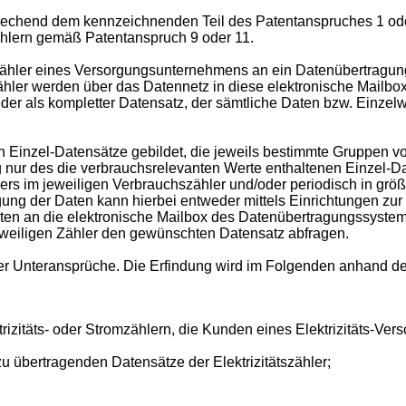
rechend dem kennzeichnenden Teil des Patentanspruches 1 oder 
hlern gemäß Patentanspruch 9 oder 11.
Zähler eines Versorgungsunternehmens an ein Datenübertragun
Zähler werden über das Datennetz in diese elektronische Mailbo
der als kompletter Datensatz, der sämtliche Daten bzw. Einzelw
Einzel-Datensätze gebildet, die jeweils bestimmte Gruppen von
g nur des die verbrauchsrelevanten Werte enthaltenen Einzel-
lers im jeweiligen Verbrauchszähler und/oder periodisch in grö
ng der Daten kann hierbei entweder mittels Einrichtungen zur
en an die elektronische Mailbox des Datenübertragungssystems 
jeweiligen Zähler den gewünschten Datensatz abfragen.
r Unteransprüche. Die Erfindung wird im Folgenden anhand der
trizitäts- oder Stromzählern, die Kunden eines Elektrizitäts-V
u übertragenden Datensätze der Elektrizitätszähler;