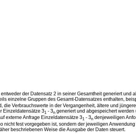
rt entweder der Datensatz 2 in seiner Gesamtheit generiert und
eils einzelne Gruppen des Gesamt-Datensatzes enthalten, beis
d, die Verbrauchswerte in der Vergangenheit, ältere und jünger
r Einzeldatensätze 3
- 3
generiert und abgespeichert werden
1
n
uf externe Anfrage Einzeldatensätze 3
- 3
denjeweiligen Anfo
1
n
nicht fest vorgegeben ist, sondern der jeweiligen Anwendung en
 näher beschriebenen Weise die Ausgabe der Daten steuert.