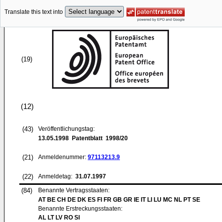
Translate this text into
(19)
(12)
(43)
Veröffentlichungstag:
13.05.1998
Patentblatt 1998/20
(21)
Anmeldenummer:
97113213.9
(22)
Anmeldetag:
31.07.1997
(84)
Benannte Vertragsstaaten:
AT BE CH DE DK ES FI FR GB GR IE IT LI LU MC NL PT SE
Benannte Erstreckungsstaaten:
AL LT LV RO SI