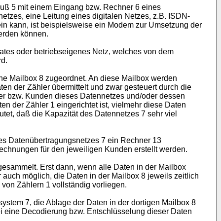
hluß 5 mit einem Eingang bzw. Rechner 6 eines
etzes, eine Leitung eines digitalen Netzes, z.B. ISDN-
sein kann, ist beispielsweise ein Modem zur Umsetzung der
werden können.
rivates oder betriebseigenes Netz, welches von dem
d.
che Mailbox 8 zugeordnet. An diese Mailbox werden
n der Zähler übermittelt und zwar gesteuert durch die
zer bzw. Kunden dieses Datennetzes und/oder dessen
n der Zähler 1 eingerichtet ist, vielmehr diese Daten
et, daß die Kapazität des Datennetzes 7 sehr viel
des Datenübertragungsnetzes 7 ein Rechner 13
echnungen für den jeweiligen Kunden erstellt werden.
gesammelt. Erst dann, wenn alle Daten in der Mailbox
uch möglich, die Daten in der Mailbox 8 jeweils zeitlich
on Zählern 1 vollständig vorliegen.
stem 7, die Ablage der Daten in der dortigen Mailbox 8
i eine Decodierung bzw. Entschlüsselung dieser Daten