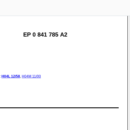
EP 0 841 785 A2
:
H04L
12/58
,
H04M
11/00