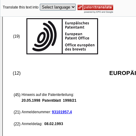
Translate this text into
(19)
EUROPÄI
(12)
(45)
Hinweis auf die Patenterteilung:
20.05.1998
Patentblatt 1998/21
(21)
Anmeldenummer:
93101957.4
(22)
Anmeldetag:
08.02.1993