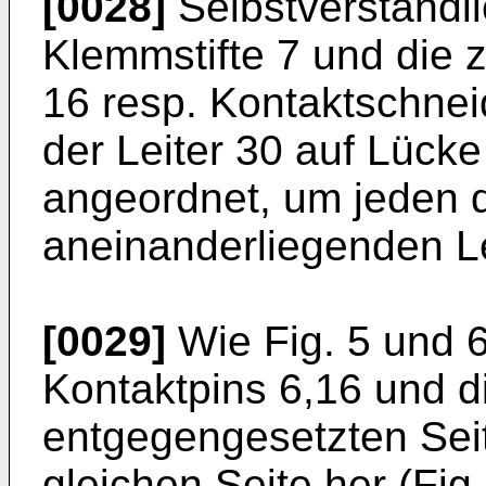
[0028]
Selbstverständli
Klemmstifte 7 und die 
16 resp. Kontaktschnei
der Leiter 30 auf Lücke
angeordnet, um jeden d
aneinanderliegenden Le
[0029]
Wie Fig. 5 und 6
Kontaktpins 6,16 und d
entgegengesetzten Seit
gleichen Seite her (Fig