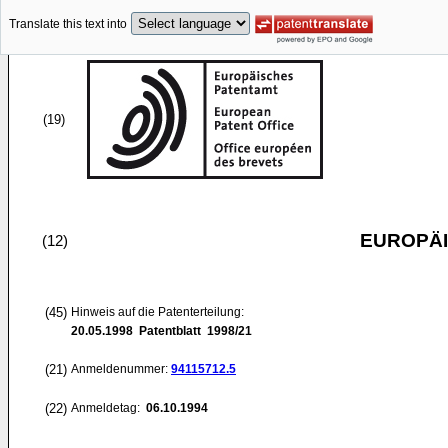
Translate this text into
(19)
EUROPÄI
(12)
(45)
Hinweis auf die Patenterteilung:
20.05.1998
Patentblatt 1998/21
(21)
Anmeldenummer:
94115712.5
(22)
Anmeldetag:
06.10.1994