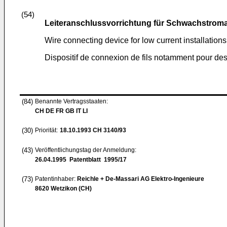
(54)
Leiteranschlussvorrichtung für Schwachstrom
Wire connecting device for low current installations
Dispositif de connexion de fils notamment pour des 
(84)
Benannte Vertragsstaaten:
CH DE FR GB IT LI
(30)
Priorität:
18.10.1993
CH 3140/93
(43)
Veröffentlichungstag der Anmeldung:
26.04.1995
Patentblatt 1995/17
(73)
Patentinhaber:
Reichle + De-Massari AG Elektro-Ingenieure
8620 Wetzikon (CH)