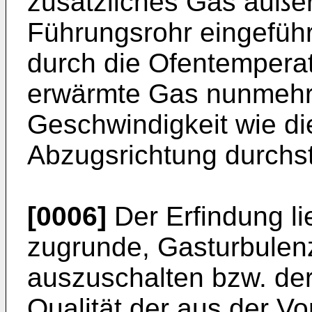
zusätzliches Gas außer
Führungsrohr eingefüh
durch die Ofentempera
erwärmte Gas nunmehr 
Geschwindigkeit wie di
Abzugsrichtung durchs
[0006]
Der Erfindung li
zugrunde, Gasturbule
auszuschalten bzw. dere
Qualität der aus der V