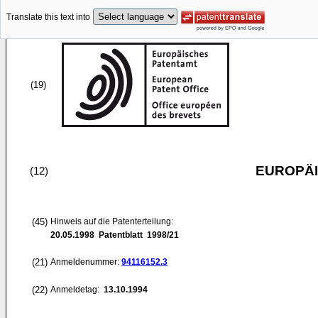
Translate this text into
(19)
EUROPÄI
(12)
(45)
Hinweis auf die Patenterteilung:
20.05.1998
Patentblatt 1998/21
(21)
Anmeldenummer:
94116152.3
(22)
Anmeldetag:
13.10.1994