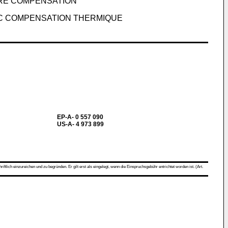
URE COMPENSATION
EC COMPENSATION THERMIQUE
EP-A- 0 557 090
US-A- 4 973 899
ch einzureichen und zu begründen. Er gilt erst als eingelegt, wenn die Einspruchsgebühr entrichtet worden ist. (Art.