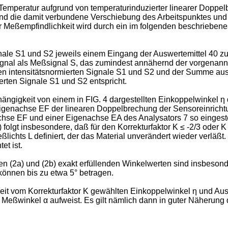
mperatur aufgrund von temperaturinduzierter linearer Doppelb
und die damit verbundene Verschiebung des Arbeitspunktes und
r Meßempfindlichkeit wird durch ein im folgenden beschrieben
ale S1 und S2 jeweils einem Eingang der Auswertemittel 40 zug
ignal als Meßsignal S, das zumindest annähernd der vorgenann
n intensitätsnormierten Signale S1 und S2 und der Summe aus d
erten Signale S1 und S2 entspricht.
Abhängigkeit von einem in FIG. 4 dargestellten Einkoppelwinkel 
 Eigenachse EF der linearen Doppelbrechung der Sensoreinrichtu
hse EF und einer Eigenachse EA des Analysators 7 so eingeste
) folgt insbesondere, daß für den Korrekturfaktor K ≤ -2/3 oder
lichts L definiert, der das Material unverändert wieder verläßt.
et ist.
2a) und (2b) exakt erfüllenden Winkelwerten sind insbesondere
önnen bis zu etwa 5° betragen.
it vom Korrekturfaktor K gewählten Einkoppelwinkel η und Au
Meßwinkel α aufweist. Es gilt nämlich dann in guter Näherung