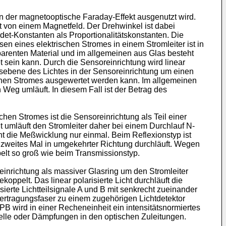
 der magnetooptische Faraday-Effekt ausgenutzt wird.
t von einem Magnetfeld. Der Drehwinkel ist dabei
et-Konstanten als Proportionalitätskonstanten. Die
en eines elektrischen Stromes in einem Stromleiter ist in
parenten Material und im allgemeinen aus Glas besteht
 sein kann. Durch die Sensoreinrichtung wird linear
nsebene des Lichtes in der Sensoreinrichtung um einen
ischen Stromes ausgewertet werden kann. Im allgemeinen
 Weg umläuft. In diesem Fall ist der Betrag des
en Stromes ist die Sensoreinrichtung als Teil einer
 umläuft den Stromleiter daher bei einem Durchlauf N-
 die Meßwicklung nur einmal. Beim Reflexionstyp ist
 zweites Mal in umgekehrter Richtung durchläuft. Wegen
pelt so groß wie beim Transmissionstyp.
inrichtung als massiver Glasring um den Stromleiter
ekoppelt. Das linear polarisierte Licht durchläuft die
sierte Lichtteilsignale A und B mit senkrecht zueinander
bertragungsfaser zu einem zugehörigen Lichtdetektor
 wird in einer Recheneinheit ein intensitätsnormiertes
elle oder Dämpfungen in den optischen Zuleitungen.