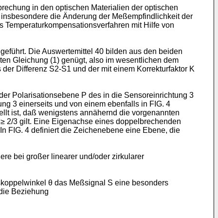
rechung in den optischen Materialien der optischen
 insbesondere die Änderung der Meßempfindlichkeit der
es Temperaturkompensationsverfahren mit Hilfe von
eführt. Die Auswertemittel 40 bilden aus den beiden
ten Gleichung (1) genügt, also im wesentlichen dem
er Differenz S2-S1 und der mit einem Korrekturfaktor K
η der Polarisationsebene P des in die Sensoreinrichtung 3
ng 3 einerseits und von einem ebenfalls in FIG. 4
llt ist, daß wenigstens annähernd die vorgenannten
 K ≥ 2/3 gilt. Eine Eigenachse eines doppelbrechenden
 In FIG. 4 definiert die Zeichenebene eine Ebene, die
 bei großer linearer und/oder zirkularer
skoppelwinkel θ das Meßsignal S eine besonders
 die Beziehung