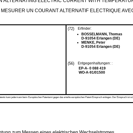
N ALTERNATING ELECTRIC CURRENT WITH TEMPERAT
E MESURER UN COURANT ALTERNATIF ELECTRIQUE AV
(72)
Erfinder:
BOSSELMANN, Thomas
D-91054 Erlangen (DE)
MENKE, Peter
D-91054 Erlangen (DE)
(56)
Entgegenhaltungen: :
EP-A- 0 088 419
WO-A-91/01500
s kann jedermann beim Europäischen Patentamt gegen das erteilte europäischen Patent Einspruch einlegen. Der Einspruch ist schriftli
richtung zum Messen eines elektrischen Wechselstromes.