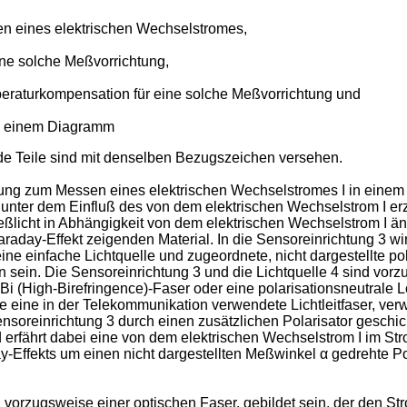
sen eines elektrischen Wechselstromes,
ine solche Meßvorrichtung,
eraturkompensation für eine solche Meßvorrichtung und
in einem Diagramm
de Teile sind mit denselben Bezugszeichen versehen.
ung zum Messen eines elektrischen Wechselstromes I in einem S
e unter dem Einfluß des von dem elektrischen Wechselstrom I er
Meßlicht in Abhängigkeit von dem elektrischen Wechselstrom I ä
day-Effekt zeigenden Material. In die Sensoreinrichtung 3 wird
ine einfache Lichtquelle und zugeordnete, nicht dargestellte pol
 sein. Die Sensoreinrichtung 3 und die Lichtquelle 4 sind vorz
i (High-Birefringence)-Faser oder eine polarisationsneutrale L
se eine in der Telekommunikation verwendete Lichtleitfaser, ver
nsoreinrichtung 3 durch einen zusätzlichen Polarisator geschickt
 erfährt dabei eine von dem elektrischen Wechselstrom I im St
y-Effekts um einen nicht dargestellten Meßwinkel α gedrehte Po
, vorzugsweise einer optischen Faser, gebildet sein, der den St