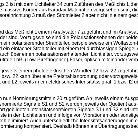
s 3 ist mit dem Lichtleiter 34 zum Zuführen des Meßlichts L d
e massive Körper aus Faraday-Materialien vorgesehen sein, d
ensoreinrichtung 3 muß den Stromleiter 2 aber nicht in einem g
.
das Meßlicht L einem Analysator 7 zugeführt und im Analysator 7
der sind. Vorzugsweise sind die Polarisationsebenen der beiden
en ein polarisierender Strahlteiler, beispielsweise ein Wollas
 ein einfacher Strahlteiler mit einem teildurchlässigen Spiege
auch über einen polarisationserhaltenden Lichtleiter, vorzugsw
eutrale LoBi (Low-Birefringence)-Faser, optisch miteinander ver
 jeweils einem photoelektrischen Wandler 12 bzw. 22 zugeführt.
zw. 22 kann über eine Freistrahlanordnung oder vorzugsweise ü
nd L2 jeweils in ein elektrisches Intensitätssignal I1 bzw. I2 
den nun Normierungsmitteln 20 zugeführt. An jeweils einem Ausg
ätsnormierte Signale S1 und S2 werden jeweils der Quotient au
derart gebildeten intensitätsnormierten Signale S1 und S2 sind
uste in den Lichtleitern und infolge von Vibrationen oder sons
sch eliminiert. Auch unterschiedliche Intensitätsänderungen in
snormierung kompensiert. Deshalb können als Übertragungsstreck