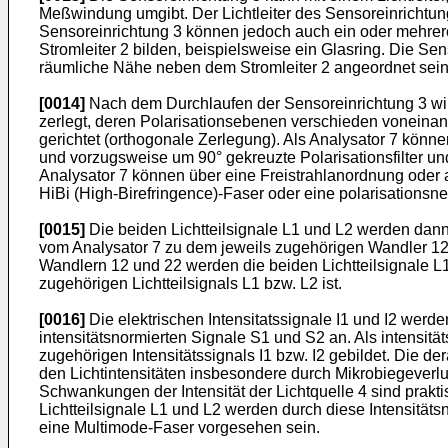
Meßwindung umgibt. Der Lichtleiter des Sensoreinrichtung
Sensoreinrichtung 3 können jedoch auch ein oder mehrer
Stromleiter 2 bilden, beispielsweise ein Glasring. Die S
räumliche Nähe neben dem Stromleiter 2 angeordnet sein
[0014]
Nach dem Durchlaufen der Sensoreinrichtung 3 wird 
zerlegt, deren Polarisationsebenen verschieden voneinan
gerichtet (orthogonale Zerlegung). Als Analysator 7 könn
und vorzugsweise um 90° gekreuzte Polarisationsfilter und
Analysator 7 können über eine Freistrahlanordnung oder 
HiBi (High-Birefringence)-Faser oder eine polarisationsn
[0015]
Die beiden Lichtteilsignale L1 und L2 werden dann
vom Analysator 7 zu dem jeweils zugehörigen Wandler 12 b
Wandlern 12 und 22 werden die beiden Lichtteilsignale L1 u
zugehörigen Lichtteilsignals L1 bzw. L2 ist.
[0016]
Die elektrischen Intensitatssignale I1 und I2 wer
intensitätsnormierten Signale S1 und S2 an. Als intensit
zugehörigen Intensitätssignals I1 bzw. I2 gebildet. Die 
den Lichtintensitäten insbesondere durch Mikrobiegeverl
Schwankungen der Intensität der Lichtquelle 4 sind prakti
Lichtteilsignale L1 und L2 werden durch diese Intensität
eine Multimode-Faser vorgesehen sein.