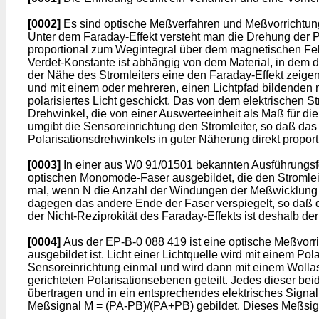
[0002]
Es sind optische Meßverfahren und Meßvorrichtung
Unter dem Faraday-Effekt versteht man die Drehung der Po
proportional zum Wegintegral über dem magnetischen Feld
Verdet-Konstante ist abhängig von dem Material, in dem da
der Nähe des Stromleiters eine den Faraday-Effekt zeige
und mit einem oder mehreren, einen Lichtpfad bildenden m
polarisiertes Licht geschickt. Das von dem elektrischen 
Drehwinkel, die von einer Auswerteeinheit als Maß für di
umgibt die Sensoreinrichtung den Stromleiter, so daß das 
Polarisationsdrehwinkels in guter Näherung direkt propor
[0003]
In einer aus W0 91/01501 bekannten Ausführungsfor
optischen Monomode-Faser ausgebildet, die den Stromleit
mal, wenn N die Anzahl der Windungen der Meßwicklung i
dagegen das andere Ende der Faser verspiegelt, so daß 
der Nicht-Reziprokität des Faraday-Effekts ist deshalb d
[0004]
Aus der EP-B-0 088 419 ist eine optische Meßvorri
ausgebildet ist. Licht einer Lichtquelle wird mit einem Pola
Sensoreinrichtung einmal und wird dann mit einem Wollasto
gerichteten Polarisationsebenen geteilt. Jedes dieser be
übertragen und in ein entsprechendes elektrisches Signa
Meßsignal M = (PA-PB)/(PA+PB) gebildet. Dieses Meßsign