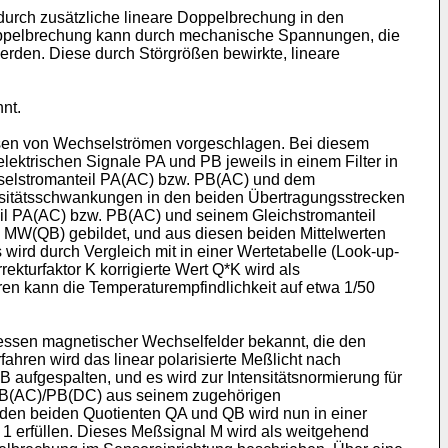
urch zusätzliche lineare Doppelbrechung in den
 Doppelbrechung kann durch mechanische Spannungen, die
rden. Diese durch Störgrößen bewirkte, lineare
nt.
sen von Wechselströmen vorgeschlagen. Bei diesem
ktrischen Signale PA und PB jeweils in einem Filter in
hselstromanteil PA(AC) bzw. PB(AC) und dem
nsitätsschwankungen in den beiden Übertragungsstrecken
il PA(AC) bzw. PB(AC) und seinem Gleichstromanteil
 MW(QB) gebildet, und aus diesen beiden Mittelwerten
rd durch Vergleich mit in einer Wertetabelle (Look-up-
ekturfaktor K korrigierte Wert Q*K wird als
n kann die Temperaturempfindlichkeit auf etwa 1/50
essen magnetischer Wechselfelder bekannt, die den
hren wird das linear polarisierte Meßlicht nach
 B aufgespalten, und es wird zur Intensitätsnormierung für
 PB(AC)/PB(DC) aus seinem zugehörigen
den beiden Quotienten QA und QB wird nun in einer
 1 erfüllen. Dieses Meßsignal M wird als weitgehend