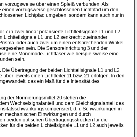
ann vorzugsweise über einen Spleiß verbunden. Als
ie einen vorzugsweise geschlossenen Lichtpfad um den
eschlossenen Lichtpfad umgeben, sondern kann auch nur in
 in zwei linear polarisierte Lichtteilsignale L1 und L2
 Lichtteilsignale L1 und L2 senkrecht zueinander
ton-Prisma, oder auch zwei um einen entsprechenden Winkel
l vorgesehen sein. Die Sensoreinrichtung 3 und der
eise eine Monomode-Lichtfaser wie beispielsweise eine
bunden sein.
 Die Übertragung der beiden Lichtteilsignale L1 und L2
ber jeweils einen Lichtleiter 11 bzw. 21 erfolgen. In den
umgewandelt, das ein Maß für die Intensität des
ang der Normierungsmittel 20 stehen die
s dem Wechselsignalanteil und dem Gleichsignalanteil des
 intensitätsschwankungskompensiert, d.h. Schwankungen in
tigen mechanischen Einwirkungen und durch
 den beiden optischen Übertragungsstrecken für die
en für die beiden Lichteilsignale L1 und L2 auch jeweils