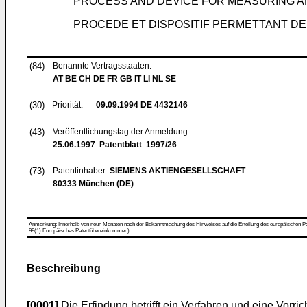
PROCESS AND DEVICE FOR MEASURING A
PROCEDE ET DISPOSITIF PERMETTANT D
(84)
Benannte Vertragsstaaten:
AT BE CH DE FR GB IT LI NL SE
(30)
Priorität:
09.09.1994
DE 4432146
(43)
Veröffentlichungstag der Anmeldung:
25.06.1997
Patentblatt 1997/26
(73)
Patentinhaber:
SIEMENS AKTIENGESELLSCHAFT
80333 München (DE)
Anmerkung: Innerhalb von neun Monaten nach der Bekanntmachung des Hinweises auf die Erteilung des europäischen Patent
99(1) Europäisches Patentübereinkommen).
Beschreibung
[0001]
Die Erfindung betrifft ein Verfahren und eine Vor