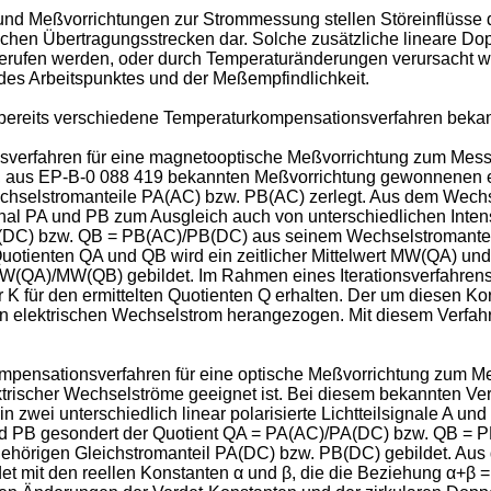
nd Meßvorrichtungen zur Strommessung stellen Störeinflüsse d
tischen Übertragungsstrecken dar. Solche zusätzliche lineare
erufen werden, oder durch Temperaturänderungen verursacht we
es Arbeitspunktes und der Meßempfindlichkeit.
bereits verschiedene Temperaturkompensationsverfahren bekan
sverfahren für eine magnetooptische Meßvorrichtung zum Mes
, aus EP-B-0 088 419 bekannten Meßvorrichtung gewonnenen ele
echselstromanteile PA(AC) bzw. PB(AC) zerlegt. Aus dem Wec
gnal PA und PB zum Ausgleich auch von unterschiedlichen Inte
/PA(DC) bzw. QB = PB(AC)/PB(DC) aus seinem Wechselstromante
uotienten QA und QB wird ein zeitlicher Mittelwert MW(QA) und
QA)/MW(QB) gebildet. Im Rahmen eines Iterationsverfahrens wi
 K für den ermittelten Quotienten Q erhalten. Der um diesen Korr
 elektrischen Wechselstrom herangezogen. Mit diesem Verfahre
mpensationsverfahren für eine optische Meßvorrichtung zum M
rischer Wechselströme geeignet ist. Bei diesem bekannten Verfa
 zwei unterschiedlich linear polarisierte Lichtteilsignale A und
und PB gesondert der Quotient QA = PA(AC)/PA(DC) bzw. QB =
hörigen Gleichstromanteil PA(DC) bzw. PB(DC) gebildet. Aus 
et mit den reellen Konstanten α und β, die die Beziehung α+β =