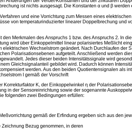
n Änderungen der Verdet-Konstanten und der zirkularen Doppe
rechung ist nichts ausgesagt. Die Konstanten α und β werden 
 Verfahren und eine Vorrichtung zum Messen eines elektrischen
üsse von temperaturinduzierter linearer Doppelbrechung und 
t den Merkmalen des Anspruchs 1 bzw. des Anspruchs 2. In die
ng wird über Einkoppelmittel linear polarisiertes Meßlicht ei
m elektrischen Wechselstrom geändert. Nach Durchlaufen der S
iedlichen Polarisationsebenen aufgeteilt. Anschließend werden di
umgewandelt. Jedes dieser beiden Intensitätssignale wird gesond
nem Gleichsignalanteil gebildet wird. Dadurch können Intensit
 kompensiert werden. Aus den beiden Quotientensignalen als int
hselstrom I gemäß der Vorschrift
eser Korrekturfaktor K, der Einkoppelwinkel η der Polarisations
ung in der Sensoreinrichtung sowie der sogenannte Auskoppelw
e folgenden zwei Bedingungen erfüllen:
 Meßvorrichtung gemäß der Erfindung ergeben sich aus den je
die Zeichnung Bezug genommen, in deren