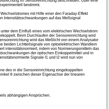
lbrechung im Sensoreinrichtung beschrieben. Über eine
experimentell bestimmt.
 Wechselstromes mit Hilfe einer den Faraday-Effekt
von Intensitätsschwankungen auf das Meßsignal
 unter dem Einfluß eines vom elektrischen Wechselstrom
ngekoppelt. Beim Durchlaufen der Sensoreinrichtung wird
ensoreinrichtung wird das Meßlicht von einem Analysator
ese beiden Lichtteilsignale von optoelektrischen Wandlern
ert intensitätsnormiert, indem von Normierungsmitteln das
ätsschwankungen der optischen Einkoppelmittel und in
ensitätsnormierte Signale I1 und I2 wird nun von
ebene des in die Sensoreinrichtung eingekoppelten
inkel θ zwischen dieser Eigenachse der linearen
weils abhängigen Ansprüchen.