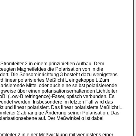
tromleiter 2 in einem prinzipiellen Aufbau. Dem
zeugten Magnetfeldes die Polarisation von in die
ndert. Die Sensoreinrichtung 3 besteht dazu wenigstens
 linear polarisiertes Meßlicht L eingekoppelt. Zum
arisierende Mittel oder auch eine selbst polarisierende
ugweise über einen polarisationserhaltenden Lichtleiter
oBi (Low-Birefringence)-Faser, optisch verbunden. Es
wendet werden. Insbesondere im letzten Fall wird das
 und linear polarisiert. Das linear polarisierte Meßlicht L
romleiter 2 abhängige Änderung seiner Polarisation. Das
larisationsebene auf. Der Meßwinkel α ist dabei
romleiter 2 in einer Meßwicklung mit wenigstens einer