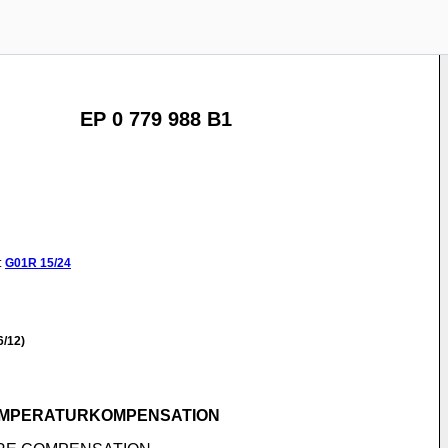
EP 0 779 988 B1
:
G01R
15/24
/12)
TEMPERATURKOMPENSATION