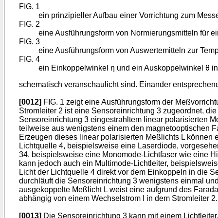
FIG. 1
ein prinzipieller Aufbau einer Vorrichtung zum Mes
FIG. 2
eine Ausführungsform von Normierungsmitteln für e
FIG. 3
eine Ausführungsform von Auswertemitteln zur Temp
FIG. 4
ein Einkoppelwinkel η und ein Auskoppelwinkel θ 
schematisch veranschaulicht sind. Einander entsprechen
[0012]
FIG. 1 zeigt eine Ausführungsform der Meßvorricht
Stromleiter 2 ist eine Sensoreinrichtung 3 zugeordnet, di
Sensoreinrichtung 3 eingestrahltem linear polarisierten 
teilweise aus wenigstens einem den magnetooptischen Fara
Erzeugen dieses linear polarisierten Meßlichts L können e
Lichtquelle 4, beispielsweise eine Laserdiode, vorgesehen
34, beispielsweise eine Monomode-Lichtfaser wie eine HiB
kann jedoch auch ein Multimode-Lichtleiter, beispielswei
Licht der Lichtquelle 4 direkt vor dem Einkoppeln in die Se
durchläuft die Sensoreinrichtung 3 wenigstens einmal und
ausgekoppelte Meßlicht L weist eine aufgrund des Farada
abhängig von einem Wechselstrom I in dem Stromleiter 2.
[0013]
Die Sensoreinrichtung 3 kann mit einem Lichtleiter