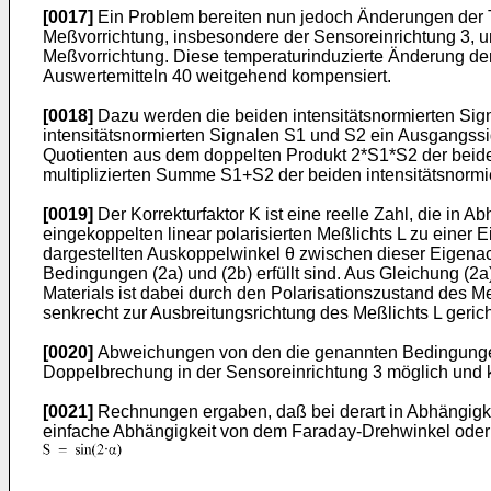
[0017]
Ein Problem bereiten nun jedoch Änderungen der Te
Meßvorrichtung, insbesondere der Sensoreinrichtung 3, 
Meßvorrichtung. Diese temperaturinduzierte Änderung de
Auswertemitteln 40 weitgehend kompensiert.
[0018]
Dazu werden die beiden intensitätsnormierten Sign
intensitätsnormierten Signalen S1 und S2 ein Ausgangss
Quotienten aus dem doppelten Produkt 2*S1*S2 der beide
multiplizierten Summe S1+S2 der beiden intensitätsnormi
[0019]
Der Korrekturfaktor K ist eine reelle Zahl, die in 
eingekoppelten linear polarisierten Meßlichts L zu einer
dargestellten Auskoppelwinkel θ zwischen dieser Eigenac
Bedingungen (2a) und (2b) erfüllt sind. Aus Gleichung (2a
Materials ist dabei durch den Polarisationszustand des Meß
senkrecht zur Ausbreitungsrichtung des Meßlichts L gericht
[0020]
Abweichungen von den die genannten Bedingungen (
Doppelbrechung in der Sensoreinrichtung 3 möglich und k
[0021]
Rechnungen ergaben, daß bei derart in Abhängigke
einfache Abhängigkeit von dem Faraday-Drehwinkel oder 