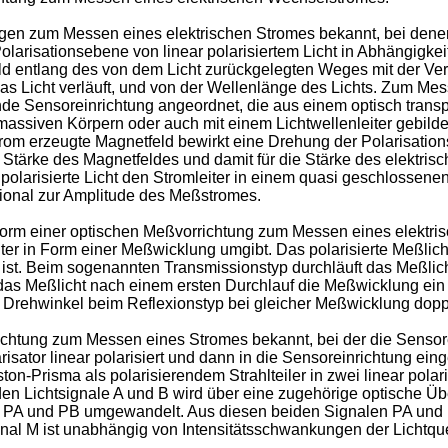
en zum Messen eines elektrischen Stromes bekannt, bei denen
larisationsebene von linear polarisiertem Licht in Abhängigkei
 entlang des von dem Licht zurückgelegten Weges mit der Verd
s Licht verläuft, und von der Wellenlänge des Lichts. Zum Mess
nde Sensoreinrichtung angeordnet, die aus einem optisch trans
assiven Körpern oder auch mit einem Lichtwellenleiter gebildet
Strom erzeugte Magnetfeld bewirkt eine Drehung der Polarisatio
e Stärke des Magnetfeldes und damit für die Stärke des elektr
polarisierte Licht den Stromleiter in einem quasi geschlossenen
tional zur Amplitude des Meßstromes.
m einer optischen Meßvorrichtung zum Messen eines elektrisch
er in Form einer Meßwicklung umgibt. Das polarisierte Meßlicht
st. Beim sogenannten Transmissionstyp durchläuft das Meßlicht
das Meßlicht nach einem ersten Durchlauf die Meßwicklung ein
er Drehwinkel beim Reflexionstyp bei gleicher Meßwicklung dop
chtung zum Messen eines Stromes bekannt, bei der die Sensore
risator linear polarisiert und dann in die Sensoreinrichtung eing
n-Prisma als polarisierendem Strahlteiler in zwei linear polari
iden Lichtsignale A und B wird über eine zugehörige optische Ü
l PA und PB umgewandelt. Aus diesen beiden Signalen PA und PB
al M ist unabhängig von Intensitätsschwankungen der Lichtqu