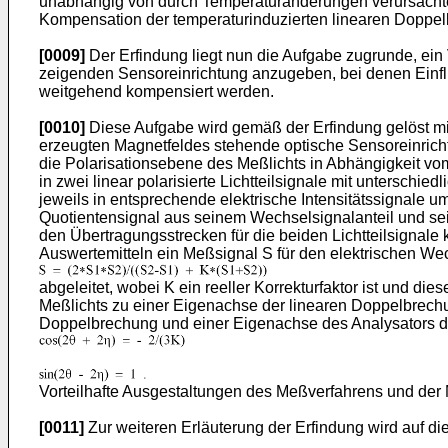
unabhängig von durch Temperaturänderungen verursachte
Kompensation der temperaturinduzierten linearen Doppelb
[0009]
Der Erfindung liegt nun die Aufgabe zugrunde, ein
zeigenden Sensoreinrichtung anzugeben, bei denen Einfl
weitgehend kompensiert werden.
[0010]
Diese Aufgabe wird gemäß der Erfindung gelöst mi
erzeugten Magnetfeldes stehende optische Sensoreinrichtu
die Polarisationsebene des Meßlichts in Abhängigkeit vo
in zwei linear polarisierte Lichtteilsignale mit untersch
jeweils in entsprechende elektrische Intensitätssignale 
Quotientensignal aus seinem Wechselsignalanteil und sei
den Übertragungsstrecken für die beiden Lichtteilsignale
Auswertemitteln ein Meßsignal S für den elektrischen Wec
abgeleitet, wobei K ein reeller Korrekturfaktor ist und di
Meßlichts zu einer Eigenachse der linearen Doppelbrech
Doppelbrechung und einer Eigenachse des Analysators di
Vorteilhafte Ausgestaltungen des Meßverfahrens und der
[0011]
Zur weiteren Erläuterung der Erfindung wird auf 