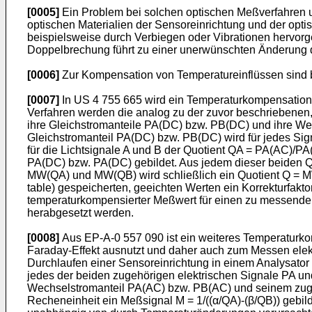
[0005]
Ein Problem bei solchen optischen Meßverfahren u
optischen Materialien der Sensoreinrichtung und der op
beispielsweise durch Verbiegen oder Vibrationen hervorg
Doppelbrechung führt zu einer unerwünschten Änderung d
[0006]
Zur Kompensation von Temperatureinflüssen sind 
[0007]
In US 4 755 665 wird ein Temperaturkompensation
Verfahren werden die analog zu der zuvor beschriebenen
ihre Gleichstromanteile PA(DC) bzw. PB(DC) und ihre W
Gleichstromanteil PA(DC) bzw. PB(DC) wird für jedes Si
für die Lichtsignale A und B der Quotient QA = PA(AC)
PA(DC) bzw. PA(DC) gebildet. Aus jedem dieser beiden Q
MW(QA) und MW(QB) wird schließlich ein Quotient Q = MW(
table) gespeicherten, geeichten Werten ein Korrekturfaktor
temperaturkompensierter Meßwert für einen zu messenden
herabgesetzt werden.
[0008]
Aus EP-A-0 557 090 ist ein weiteres Temperaturko
Faraday-Effekt ausnutzt und daher auch zum Messen elekt
Durchlaufen einer Sensoreinrichtung in einem Analysator in
jedes der beiden zugehörigen elektrischen Signale PA 
Wechselstromanteil PA(AC) bzw. PB(AC) und seinem zuge
Recheneinheit ein Meßsignal M = 1/((α/QA)-(β/QB)) gebild