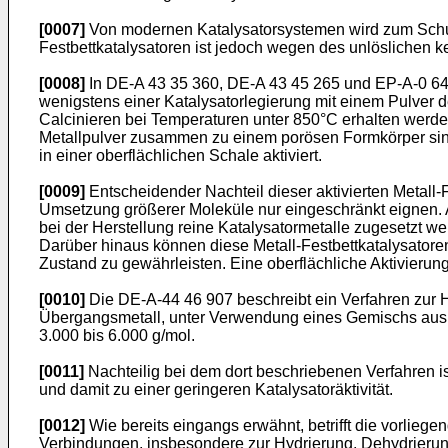
[0007]
Von modernen Katalysatorsystemen wird zum Schutz
Festbettkatalysatoren ist jedoch wegen des unlöslichen k
[0008]
In DE-A 43 35 360, DE-A 43 45 265 und EP-A-0 648
wenigstens einer Katalysatorlegierung mit einem Pulver 
Calcinieren bei Temperaturen unter 850°C erhalten werde
Metallpulver zusammen zu einem porösen Formkörper sint
in einer oberflächlichen Schale aktiviert.
[0009]
Entscheidender Nachteil dieser aktivierten Metall-F
Umsetzung größerer Moleküle nur eingeschränkt eignen. 
bei der Herstellung reine Katalysatormetalle zugesetzt wer
Darüber hinaus können diese Metall-Festbettkatalysatoren
Zustand zu gewährleisten. Eine oberflächliche Aktivierung w
[0010]
Die DE-A-44 46 907 beschreibt ein Verfahren zur 
Übergangsmetall, unter Verwendung eines Gemischs aus Po
3.000 bis 6.000 g/mol.
[0011]
Nachteilig bei dem dort beschriebenen Verfahren is
und damit zu einer geringeren Katalysatoräktivität.
[0012]
Wie bereits eingangs erwähnt, betrifft die vorli
Verbindungen, insbesondere zur Hydrierung, Dehydrieru