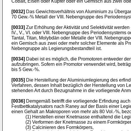
Cobalt, Eisen oder Kupfer oder ein Gemisch aus zwei ode
[0032]
Das Gewichtsverhältnis von Aluminium zu Übergang
70 Gew.-% Metall der VIII. Nebengruppe des Periodensys
[0033]
Zur Erhöhung der Aktivität und Selektivität werd
IV., V., VI. oder VIII. Nebengruppe des Periodensystems
Tantal, Titan, Molybdän oder Metalle der VIII. Nebengru
ein Gemisch aus zwei oder mehr solcher Elemente als Pro
Nebengruppe als Legierungsbestandteil ist.
[0034]
Dabei ist es möglich, die Promotoren entweder dem
aufzubringen. Sofern ein Promotor verwendet wird, beträ
bis 5 Gew.-%.
[0035]
Die Herstellung der Aluminiumlegierung des erfin
Verfahren, dessen Inhalt bezüglich der Herstellung von 
stehenden Art durch Bezugnahme in die vorliegende Anm
[0036]
Demgemäß betrifft die vorliegende Erfindung auch e
Festbettkatalysators nach Raney auf der Basis einer Leg
einen Gehalt an Makroporen von mehr als 80 Vol.-%, bezo
(1) Herstellen einer Knetmasse enthaltend die Leg
(2) Verformen der Knetmasse zu einem Formkörper
(3) Calcinieren des Formkörpers,