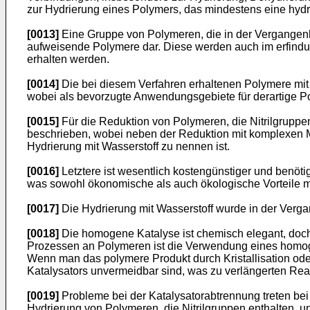
zur Hydrierung eines Polymers, das mindestens eine hyd
[0013]
Eine Gruppe von Polymeren, die in der Vergangenhe
aufweisende Polymere dar. Diese werden auch im erfind
erhalten werden.
[0014]
Die bei diesem Verfahren erhaltenen Polymere mit
wobei als bevorzugte Anwendungsgebiete für derartige Pol
[0015]
Für die Reduktion von Polymeren, die Nitrilgruppe
beschrieben, wobei neben der Reduktion mit komplexen M
Hydrierung mit Wasserstoff zu nennen ist.
[0016]
Letztere ist wesentlich kostengünstiger und benöt
was sowohl ökonomische als auch ökologische Vorteile mit
[0017]
Die Hydrierung mit Wasserstoff wurde in der Verga
[0018]
Die homogene Katalyse ist chemisch elegant, doch 
Prozessen an Polymeren ist die Verwendung eines homogen
Wenn man das polymere Produkt durch Kristallisation oder
Katalysators unvermeidbar sind, was zu verlängerten Rea
[0019]
Probleme bei der Katalysatorabtrennung treten bei 
Hydrierung von Polymeren, die Nitrilgruppen enthalten, 