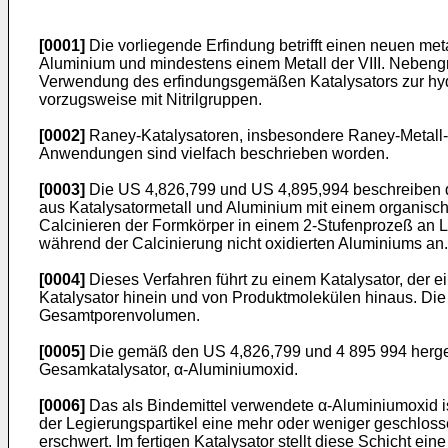
[0001]
Die vorliegende Erfindung betrifft einen neuen me
Aluminium und mindestens einem Metall der VIII. Nebengru
Verwendung des erfindungsgemäßen Katalysators zur hy
vorzugsweise mit Nitrilgruppen.
[0002]
Raney-Katalysatoren, insbesondere Raney-Metall-Fe
Anwendungen sind vielfach beschrieben worden.
[0003]
Die US 4,826,799 und US 4,895,994 beschreiben di
aus Katalysatormetall und Aluminium mit einem organis
Calcinieren der Formkörper in einem 2-Stufenprozeß an Lu
während der Calcinierung nicht oxidierten Aluminiums an.
[0004]
Dieses Verfahren führt zu einem Katalysator, der e
Katalysator hinein und von Produktmolekülen hinaus. Die 
Gesamtporenvolumen.
[0005]
Die gemäß den US 4,826,799 und 4 895 994 hergest
Gesamkatalysator, α-Aluminiumoxid.
[0006]
Das als Bindemittel verwendete α-Aluminiumoxid ist 
der Legierungspartikel eine mehr oder weniger geschlosse
erschwert. Im fertigen Katalysator stellt diese Schicht ein