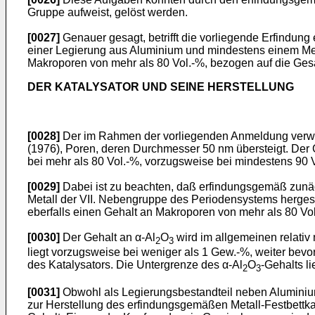
Gruppe aufweist, gelöst werden.
[0027]
Genauer gesagt, betrifft die vorliegende Erfindung
einer Legierung aus Aluminium und mindestens einem Meta
Makroporen von mehr als 80 Vol.-%, bezogen auf die Gesa
DER KATALYSATOR UND SEINE HERSTELLUNG
[0028]
Der im Rahmen der vorliegenden Anmeldung verwe
(1976), Poren, deren Durchmesser 50 nm übersteigt. Der 
bei mehr als 80 Vol.-%, vorzugsweise bei mindestens 90 
[0029]
Dabei ist zu beachten, daß erfindungsgemäß zunäch
Metall der VII. Nebengruppe des Periodensystems hergeste
eberfalls einen Gehalt an Makroporen von mehr als 80 Vo
[0030]
Der Gehalt an α-Al
O
wird im allgemeinen relativ 
2
3
liegt vorzugsweise bei weniger als 1 Gew.-%, weiter bev
des Katalysators. Die Untergrenze des α-Al
O
-Gehalts l
2
3
[0031]
Obwohl als Legierungsbestandteil neben Aluminium
zur Herstellung des erfindungsgemäßen Metall-Festbettk