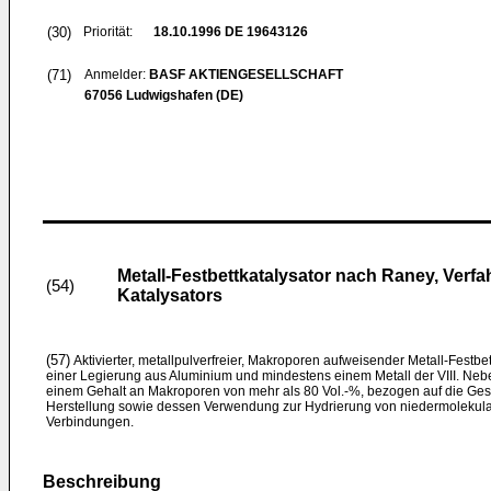
(30)
Priorität:
18.10.1996
DE 19643126
(71)
Anmelder:
BASF AKTIENGESELLSCHAFT
67056 Ludwigshafen (DE)
Metall-Festbettkatalysator nach Raney, Verf
(54)
Katalysators
(57)
Aktivierter, metallpulverfreier, Makroporen aufweisender Metall-Festbe
einer Legierung aus Aluminium und mindestens einem Metall der VIII. Ne
einem Gehalt an Makroporen von mehr als 80 Vol.-%, bezogen auf die Ges
Herstellung sowie dessen Verwendung zur Hydrierung von niedermolekul
Verbindungen.
Beschreibung