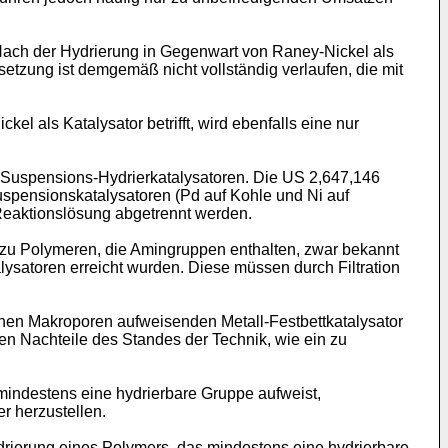
 Nach der Hydrierung in Gegenwart von Raney-Nickel als
etzung ist demgemäß nicht vollständig verlaufen, die mit
l als Katalysator betrifft, wird ebenfalls eine nur
n Suspensions-Hydrierkatalysatoren. Die US 2,647,146
spensionskatalysatoren (Pd auf Kohle und Ni auf
 Reaktionslösung abgetrennt werden.
 zu Polymeren, die Amingruppen enthalten, zwar bekannt
satoren erreicht wurden. Diese müssen durch Filtration
inen Makroporen aufweisenden Metall-Festbettkatalysator
ten Nachteile des Standes der Technik, wie ein zu
mindestens eine hydrierbare Gruppe aufweist,
r herzustellen.
ierung eines Polymers, das mindestens eine hydrierbare