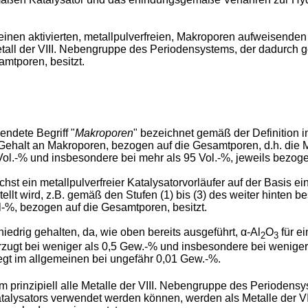
 einen aktivierten, metallpulverfreien, Makroporen aufweisenden
ll der VIII. Nebengruppe des Periodensystems, der dadurch ge
mtporen, besitzt.
ndete Begriff "
Makroporen
" bezeichnet gemäß der Definition 
Gehalt an Makroporen, bezogen auf die Gesamtporen, d.h. die 
Vol.-% und insbesondere bei mehr als 95 Vol.-%, jeweils bezog
st ein metallpulverfreier Katalysatorvorläufer auf der Basis 
llt wird, z.B. gemäß den Stufen (1) bis (3) des weiter hinten
l-%, bezogen auf die Gesamtporen, besitzt.
niedrig gehalten, da, wie oben bereits ausgeführt, α-Al
O
für ei
2
3
orzugt bei weniger als 0,5 Gew.-% und insbesondere bei wenige
iegt im allgemeinen bei ungefähr 0,01 Gew.-%.
 prinzipiell alle Metalle der VIII. Nebengruppe des Periodens
atalysators verwendet werden können, werden als Metalle der V