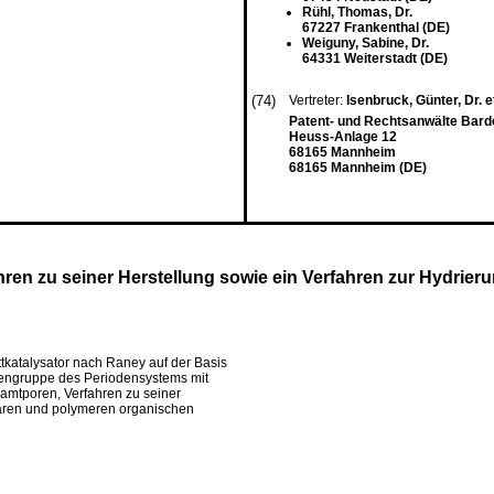
Rühl, Thomas, Dr.
67227 Frankenthal (DE)
Weiguny, Sabine, Dr.
64331 Weiterstadt (DE)
(74)
Vertreter:
Isenbruck, Günter, Dr. et
Patent- und Rechtsanwälte Bard
Heuss-Anlage 12
68165 Mannheim
68165 Mannheim (DE)
ahren zu seiner Herstellung sowie ein Verfahren zur Hydri
ttkatalysator nach Raney auf der Basis
bengruppe des Periodensystems mit
amtporen, Verfahren zu seiner
aren und polymeren organischen