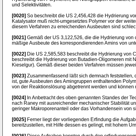
und Selektivitäten.
[0020]
So beschreibt die US 2,456,428 die Hydrierung von
Katalysator muß nicht-umgesetztes Polymer vor der weite
diesem Verfahren zu erreichenden Ausbeuten sind schlec
[0021]
Gemäß der US 3,122,526, die die Hydrierung von cya
mäßige Ausbeute des korrespondierenden Amins von unte
[0022]
Die US 2,585,583 beschreibt die Hydrierung von Co
beschreibt die Hydrierung von Butadien-Oligomeren mit 
Kieselgur). Gemäß dieser beiden Verfahren müssen jeweil
[0023]
Zusammenfassend läßt sich demnach feststellen, d
ist, gute Ausbeuten des Amingruppen enthaltenden Polym
von der Reaktionslösung abgetrennt werden und können ni
[0024]
In Anbetracht des oben genannten Standes der Tech
nach Raney mit ausreichender mechanischer Stabilität und 
geringer Makroporenanteil oder das Vorhandensein von s
[0025]
Ferner liegt der vorliegenden Erfindung die Aufga
bereitzustellen, mit Hilfe dessen es gelingt, mit hohem 
[0026]
Diese Aufgaben konnten durch den erfindungsgemä