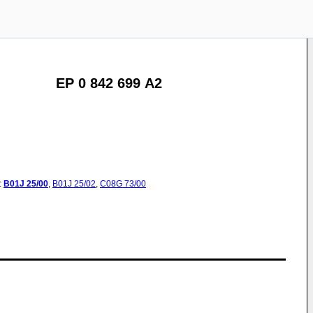
EP 0 842 699 A2
:
B01J
25/00
,
B01J
25/02
,
C08G
73/00