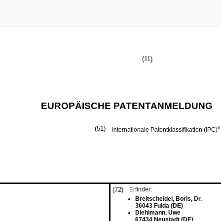
(11)
EUROPÄISCHE PATENTANMELDUNG
(51)
6
Internationale Patentklassifikation (IPC)
(72)
Erfinder:
Breitscheidel, Boris, Dr.
36043 Fulda (DE)
Diehlmann, Uwe
67434 Neustadt (DE)