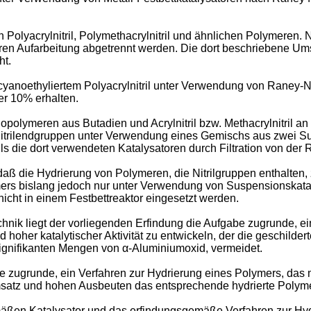
 Polyacrylnitril, Polymethacrylnitril und ähnlichen Polymeren.
ren Aufarbeitung abgetrennt werden. Die dort beschriebene Ums
ht.
noethyliertem Polyacrylnitril unter Verwendung von Raney-Nicke
r 10% erhalten.
polymeren aus Butadien und Acrylnitril bzw. Methacrylnitril a
Nitrilendgruppen unter Verwendung eines Gemischs aus zwei Su
s die dort verwendeten Katalysatoren durch Filtration von der
aß die Hydrierung von Polymeren, die Nitrilgruppen enthalten,
ers bislang jedoch nur unter Verwendung von Suspensionskataly
cht in einem Festbettreaktor eingesetzt werden.
nik liegt der vorliegenden Erfindung die Aufgabe zugrunde, e
hoher katalytischer Aktivität zu entwickeln, der die geschilder
ignifikanten Mengen von α-Aluminiumoxid, vermeidet.
be zugrunde, ein Verfahren zur Hydrierung eines Polymers, das 
Umsatz und hohen Ausbeuten das entsprechende hydrierte Polyme
ßen Katalysator und das erfindungsgemäße Verfahren zur Hydr