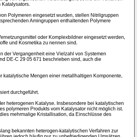
 Katalysators.
von Polymeren eingesetzt wurden, stellen Nitrilgruppen
ntsprechenden Amingruppen enthaltenden Polymere
ernetzungsmittel oder Komplexbildner eingesetzt werden,
toffe und Kosmetika zu nennen sind.
 in der Vergangenheit eine Vielzahl von Systemen
und DE-C 29 05 671 beschrieben sind, auch die
ur katalytische Mengen einer metallhaltigen Komponente,
iert durchgeführt.
der heterogenen Katalyse. Insbesondere bei katalytischen
s polymeren Produkts vom Katalysator nicht möglich ist.
dies mehrmalige Kristallisation, da Einschlüsse des
islang bekannten heterogen-katalytischen Verfahren zur
 führen jedoch häufig nur zu unbefriedigenden Umsätzen