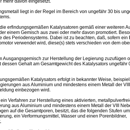
r mehr davon eingesetzt.
smetall liegt in der Regel im Bereich von ungefähr 30 bis un
tems.
en die erfindungsgemäßen Katalysatoren gemäß einer weiteren 
 oder einem Gemisch aus zwei oder mehr davon promotiert. Bes
ppe des Periodensystems. Dabei ist zu beachten, daß, sofern ei
motor verwendet wird, diese(s) stets verschieden von dem oben
 Ausgangsgemisch zur Herstellung der Legierung zuzufügen oder
gt dessen Gehalt am Gesamtgewicht des Katalysators ungefähr 
dungsgemäßen Katalysators erfolgt in bekannter Weise, beisp
Legierungen aus Aluminium und mindestens einem Metall der VI
eldung einbezogen wird.
in Verfahren zur Herstellung eines aktivierten, metallpulverf
ierung aus Aluminium und mindestens einem Metall der VIII Ne
gen auf die Gesamtporen, besitzt, das die folgenden Stufen um
ierung, ein Verformungsmittel, Wasser und einen Porenbildner,
,