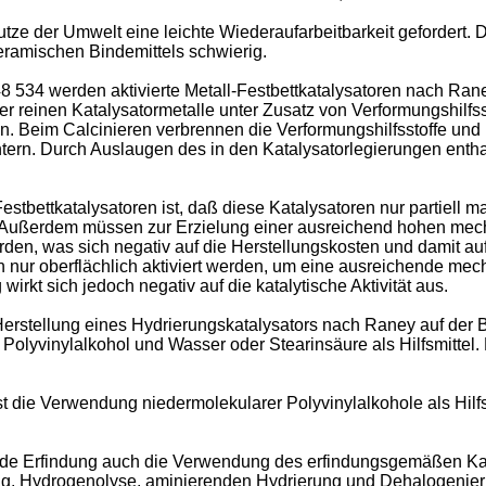
e der Umwelt eine leichte Wiederaufarbeitbarkeit gefordert. 
eramischen Bindemittels schwierig.
 534 werden aktivierte Metall-Festbettkatalysatoren nach Rane
der reinen Katalysatormetalle unter Zusatz von Verformungshil
n. Beim Calcinieren verbrennen die Verformungshilfsstoffe un
ern. Durch Auslaugen des in den Katalysatorlegierungen entha
estbettkatalysatoren ist, daß diese Katalysatoren nur partiell ma
Außerdem müssen zur Erzielung einer ausreichend hohen mecha
den, was sich negativ auf die Herstellungskosten und damit auf 
 nur oberflächlich aktiviert werden, um eine ausreichende mech
irkt sich jedoch negativ auf die katalytische Aktivität aus.
Herstellung eines Hydrierungskatalysators nach Raney auf der
lyvinylalkohol und Wasser oder Stearinsäure als Hilfsmittel. 
t die Verwendung niedermolekularer Polyvinylalkohole als Hilfs
egende Erfindung auch die Verwendung des erfindungsgemäßen K
ng, Hydrogenolyse, aminierenden Hydrierung und Dehalogenier