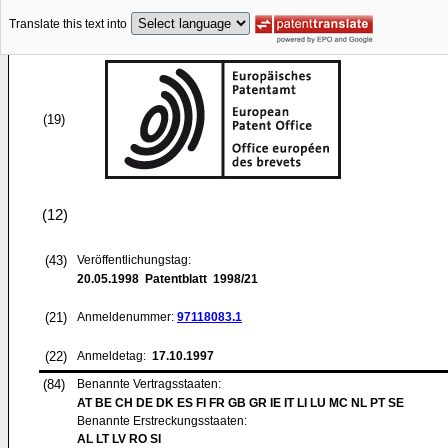
Translate this text into
(19)
(12)
(43)
Veröffentlichungstag:
20.05.1998
Patentblatt 1998/21
(21)
Anmeldenummer:
97118083.1
(22)
Anmeldetag:
17.10.1997
(84)
Benannte Vertragsstaaten:
AT BE CH DE DK ES FI FR GB GR IE IT LI LU MC NL PT SE
Benannte Erstreckungsstaaten:
AL LT LV RO SI