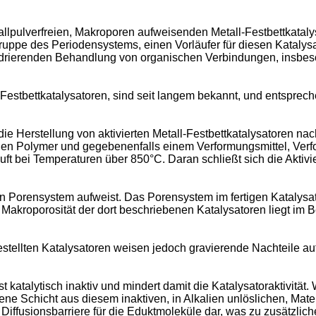
tallpulverfreien, Makroporen aufweisenden Metall-Festbettkatal
ppe des Periodensystems, einen Vorläufer für diesen Katalysat
drierenden Behandlung von organischen Verbindungen, insbes
stbettkatalysatoren, sind seit langem bekannt, und entspreche
e Herstellung von aktivierten Metall-Festbettkatalysatoren na
chen Polymer und gegebenenfalls einem Verformungsmittel, Ve
ft bei Temperaturen über 850°C. Daran schließt sich die Aktiv
in Porensystem aufweist. Das Porensystem im fertigen Katalysa
Makroporosität der dort beschriebenen Katalysatoren liegt im 
ellten Katalysatoren weisen jedoch gravierende Nachteile auf.
katalytisch inaktiv und mindert damit die Katalysatoraktivität.
ne Schicht aus diesem inaktiven, in Alkalien unlöslichen, Mater
e Diffusionsbarriere für die Eduktmoleküle dar, was zu zusätzlich