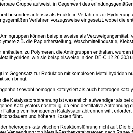
rierbare Gruppe aufweist, in Gegenwart des erfindungsgemäßen
it besonders intensiv als Edukte in Verfahren zur Hydrierung 
ungsgemäßen Verfahren vorzugsweise eingesetzt, wobei die e
 Amingruppen können beispielsweise als Verzweigungsmittel, V
ymere z.B. die Papierherstellung, Waschmittelindustrie, Klebs
n enthalten, zu Polymeren, die Amingruppen enthalten, wurden
etallhydriden, wie sie beispielsweise in den DE-C 12 26 303 
igt im Gegensatz zur Reduktion mit komplexen Metallhydriden n
 sich bringt.
ngenheit sowohl homogen katalysiert als auch heterogen katalys
die Katalysatorabtrennung ist wesentlich aufwendiger als bei 
en Katalysators nachteilig, da eine destillative Abtrennung de
 Fällung vom homogenen Katalysator abtrennen will, erfordert 
ktionsdauern und höheren Kosten führt.
der heterogen-katalytischen Reaktionsführung nicht auf. Die b
unter Verwendung von Metall-Festbettkatalysatoren nach Raney