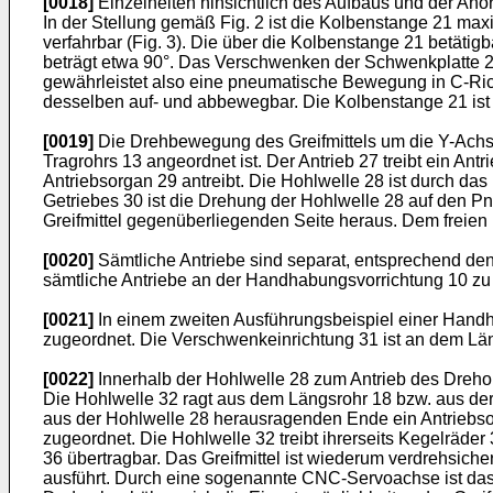
[0018]
Einzelheiten hinsichtlich des Aufbaus und der Ano
In der Stellung gemäß Fig. 2 ist die Kolbenstange 21 max
verfahrbar (Fig. 3). Die über die Kolbenstange 21 betät
beträgt etwa 90°. Das Verschwenken der Schwenkplatte 24
gewährleistet also eine pneumatische Bewegung in C-Rich
desselben auf- und abbewegbar. Die Kolbenstange 21 ist 
[0019]
Die Drehbewegung des Greifmittels um die Y-Achse 
Tragrohrs 13 angeordnet ist. Der Antrieb 27 treibt ein An
Antriebsorgan 29 antreibt. Die Hohlwelle 28 ist durch das
Getriebes 30 ist die Drehung der Hohlwelle 28 auf den Pn
Greifmittel gegenüberliegenden Seite heraus. Dem freien
[0020]
Sämtliche Antriebe sind separat, entsprechend den 
sämtliche Antriebe an der Handhabungsvorrichtung 10 zu
[0021]
In einem zweiten Ausführungsbeispiel einer Handh
zugeordnet. Die Verschwenkeinrichtung 31 ist an dem Lä
[0022]
Innerhalb der Hohlwelle 28 zum Antrieb des Drehor
Die Hohlwelle 32 ragt aus dem Längsrohr 18 bzw. aus der 
aus der Hohlwelle 28 herausragenden Ende ein Antriebso
zugeordnet. Die Hohlwelle 32 treibt ihrerseits Kegelräde
36 übertragbar. Das Greifmittel ist wiederum verdrehsic
ausführt. Durch eine sogenannte CNC-Servoachse ist das G