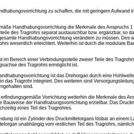
ndhabungsvorrichtung zu schaffen, die mit geringem Aufwand in
emäße Handhabungsvorrichtung die Merkmale des Anspruchs 1 a
lteile des Tragrohrs separat austauschbar bzw. ergänzbar, so d
gesamte Handhabungsvorrichtung verändern zu müssen. Des wei
s wesentlich erleichtert. Weiterhin ist durch die modulare Bau
 ist im Bereich einer Verbindungsstelle zweier Teile des Tragro
gsachse des Tragrohrs ermöglicht ist.
ndhabungsvorrichtung ist das Drehorgan durch eine Hohlwelle 
 in das Tragrohr integriert. Des weiteren sind Versorgungsleitu
rngehalten sind.
erfindungsgemäße Vorrichtung weiterhin die Merkmale des Ansp
te Bauweise der Handhabungsvorrichtung erzielbar. Das Druckmit
chzeitig eines Teil des Tragrohres.
ndung ist ein Zylinder des Druckmittelorgans lösbar an einem L
ittelorgan unabhängig vom restlichen Teil des Tragrohrs, nämlic