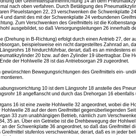
rdnung der Greifmittelspanneinrichtung 14 an dem Pneumatikzyl
imal nach oben verfahren. Durch Betätigung des Pneumatikzylind
igbaren Pleuelstangen 22, 23 verschwenken die Schwenkplatte 2
 und damit des mit der Schwenkplatte 24 verbundenen Greifmit
tung. Zum Verschwenken des Greifmittels ist die Kolbenstange
hohl ausgebildet, so daß Versorgungsleitungen 26 innerhalb d
(Drehung in B-Richtung) erfolgt durch einen Antrieb 27, der a
triebsorgan, beispielsweise ein nicht dargestelltes Zahnrad an,
 Längsrohrs 18 hindurchführbar, derart, daß es an mindestens ei
eumatikzylinder 20 bzw. auf den Zylinder 19 übertragbar. Die H
 Ende der Hohlwelle 28 ist das Antriebsorgan 29 zugeordnet.
gewünschten Bewegungsrichtungen des Greifmittels ein- und/oder
 montieren.
abungsvorrichtung 10 ist dem Längsrohr 18 anstelle des Pneum
ngsrohr 18 angeflanscht und durch das Drehorgan 16 ebenfalls
gans 16 ist eine zweite Hohlwelle 32 angeordnet, wobei die Hoh
Hohlwelle 28 auf der dem Greifmittel gegenüberliegenden Seite
rgan 33 zum unabhängigen Betrieb, nämlich zum Verschwenken 
r 34, 35 an. Über ein Getriebe ist die Drehbewegung der Hohlwe
her an der Schwenkplatte 36 angeordnet, so daß das Greifmittel
reifmittel stufenlos verschwenkbar, derart, daß es in jeder bel