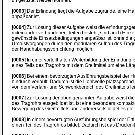
umgerüstet werden können.
[0003]
Der Erfindung liegt die Aufgabe zugrunde, eine Ha
anpaßbar ist.
[0004]
Zur Lösung dieser Aufgabe weist die erfindungsg
miteinander verbundenen Teilen besteht, sind auch Einze
gewünschte Einsatzbedingungen anpaßbar ist, ohne die 
Umrüstvorgängen durch den modularen Aufbau des Tragrohr
der Handhabungsvorrichtung möglich.
[0005]
In einer vorteilhaften Weiterbildung der Erfindung
eines Teils des Tragrohrs mit dem Greifmittel um eine Län
[0006]
Bei einem bevorzugten Ausführungsbeispiel der Ha
hindurch verläuft. Dadurch ist die Hohlwelle platzsparend
von dem Verfahr- und Schwenkbereich des Greifmittels fe
[0007]
Zur Lösung der oben genannten Aufgabe weist die 
des Tragrohrs ausgebildet ist, ist eine besonders kompak
Bewegung des Greifmittels und andererseits bildet es glei
[0008]
In einem bevorzugten Ausführungsbeispiel der Erfi
einen Teil des Tragrohres bildet. Dadurch ist das Druckm