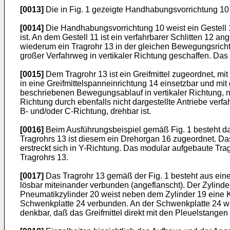
[0013]
Die in Fig. 1 gezeigte Handhabungsvorrichtung 10
[0014]
Die Handhabungsvorrichtung 10 weist ein Gestell 1
ist. An dem Gestell 11 ist ein verfahrbarer Schlitten 12 an
wiederum ein Tragrohr 13 in der gleichen Bewegungsricht
großer Verfahrweg in vertikaler Richtung geschaffen. Das 
[0015]
Dem Tragrohr 13 ist ein Greifmittel zugeordnet, mi
in eine Greifmittelspanneinrichtung 14 einsetzbar und m
beschriebenen Bewegungsablauf in vertikaler Richtung, n
Richtung durch ebenfalls nicht dargestellte Antriebe verfa
B- und/oder C-Richtung, drehbar ist.
[0016]
Beim Ausführungsbeispiel gemäß Fig. 1 besteht das
Tragrohrs 13 ist diesem ein Drehorgan 16 zugeordnet. D
erstreckt sich in Y-Richtung. Das modular aufgebaute Tr
Tragrohrs 13.
[0017]
Das Tragrohr 13 gemäß der Fig. 1 besteht aus eine
lösbar miteinander verbunden (angeflanscht). Der Zylinder
Pneumatikzylinder 20 weist neben dem Zylinder 19 eine K
Schwenkplatte 24 verbunden. An der Schwenkplatte 24 wiede
denkbar, daß das Greifmittel direkt mit den Pleuelstangen 