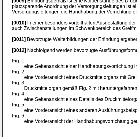
[0009]
Erfindungsgemäß ist eine Kolbenstange des Druckm
platzsparende Anordnung der Versorgungsleitungen ist ei
Versorgungsleitungen die Handhabung der Vorrichtung erl
[0010]
In einer besonders vorteilhaften Ausgestaltung der
auch Zwischenstellungen im Schwenkbereich des Greifmit
[0011]
Bevorzugte Weiterbildungen der Erfindung ergebe
[0012]
Nachfolgend werden bevorzugte Ausführungsformen 
Fig. 1
eine Seitenansicht einer Handhabungsvorrichtung im
Fig. 2
eine Vorderansicht eines Druckmittelorgans mit Grei
Fig. 3
Druckmittelorgan gemäß Fig. 2 mit heruntergefahre
Fig. 4
eine Seitenansicht eines Details des Druckmittelorg
Fig. 5
eine Vorderansicht eines anderen Ausführungsbeis
Fig. 6
eine Vorderansicht der Handhabungsvorrichtung ge