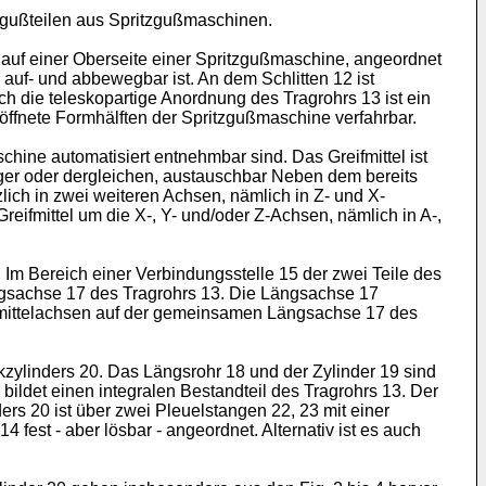
zgußteilen aus Spritzgußmaschinen.
 auf einer Oberseite einer Spritzgußmaschine, angeordnet
g auf- und abbewegbar ist. An dem Schlitten 12 ist
h die teleskopartige Anordnung des Tragrohrs 13 ist ein
eöffnete Formhälften der Spritzgußmaschine verfahrbar.
hine automatisiert entnehmbar sind. Das Greifmittel ist
uger oder dergleichen, austauschbar Neben dem bereits
ich in zwei weiteren Achsen, nämlich in Z- und X-
reifmittel um die X-, Y- und/oder Z-Achsen, nämlich in A-,
Im Bereich einer Verbindungsstelle 15 der zwei Teile des
ngsachse 17 des Tragrohrs 13. Die Längsachse 17
ngsmittelachsen auf der gemeinsamen Längsachse 17 des
zylinders 20. Das Längsrohr 18 und der Zylinder 19 sind
bildet einen integralen Bestandteil des Tragrohrs 13. Der
s 20 ist über zwei Pleuelstangen 22, 23 mit einer
fest - aber lösbar - angeordnet. Alternativ ist es auch