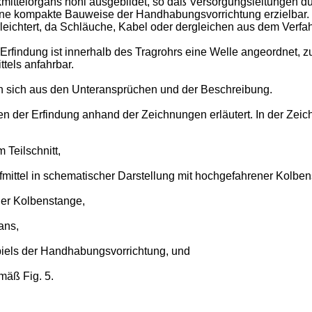
ittelorgans hohl ausgebildet, so daß Versorgungsleitungen du
ne kompakte Bauweise der Handhabungsvorrichtung erzielbar. D
eichtert, da Schläuche, Kabel oder dergleichen aus dem Verfah
 Erfindung ist innerhalb des Tragrohrs eine Welle angeordnet, 
tels anfahrbar.
n sich aus den Unteransprüchen und der Beschreibung.
der Erfindung anhand der Zeichnungen erläutert. In der Zeic
 Teilschnitt,
fmittel in schematischer Darstellung mit hochgefahrener Kolbe
ner Kolbenstange,
ans,
piels der Handhabungsvorrichtung, und
mäß Fig. 5.