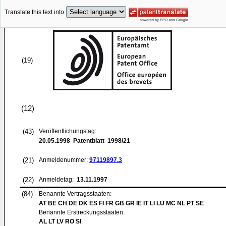
Translate this text into
(19)
(12)
(43)
Veröffentlichungstag:
20.05.1998
Patentblatt 1998/21
(21)
Anmeldenummer:
97119897.3
(22)
Anmeldetag:
13.11.1997
(84)
Benannte Vertragsstaaten:
AT BE CH DE DK ES FI FR GB GR IE IT LI LU MC NL PT SE
Benannte Erstreckungsstaaten:
AL LT LV RO SI