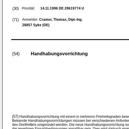
(30)
Priorität:
14.11.1996
DE 29619774 U
(71)
Anmelder:
Cramer, Thomas, Dipl.-Ing.
28857 Syke (DE)
Handhabungsvorrichtung
(54)
(57)
Handhabungsvorrichtung mit einem in mehreren Freiheitsgraden bewe
Bekannte Handhabungsvorrichtungen müssen bei verschiedenen Anforderun
des Greifmittels umgerüstet werden. Die neue Handhabungsvorrichtung sol
die jeweiligen Einsatzbedingungen anpaßbar sein. Dies wird dadurch errei