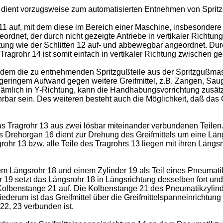
 dient vorzugsweise zum automatisierten Entnehmen von Sprit
1 auf, mit dem diese im Bereich einer Maschine, insbesondere
geordnet, der durch nicht gezeigte Antriebe in vertikaler Richtun
ung wie der Schlitten 12 auf- und abbewegbar angeordnet. Durc
Tragrohr 14 ist somit einfach in vertikaler Richtung zwischen g
t dem die zu entnehmenden Spritzgußteile aus der Spritzgußmasc
it geringem Aufwand gegen weitere Greifmittel, z.B. Zangen, Sa
ämlich in Y-Richtung, kann die Handhabungsvorrichtung zusätzl
hrbar sein. Des weiteren besteht auch die Möglichkeit, daß das G
 Tragrohr 13 aus zwei lösbar miteinander verbundenen Teilen. 
as Drehorgan 16 dient zur Drehung des Greifmittels um eine Lä
agrohr 13 bzw. alle Teile des Tragrohrs 13 liegen mit ihren Lä
m Längsrohr 18 und einem Zylinder 19 als Teil eines Pneumatik
 19 setzt das Längsrohr 18 in Längsrichtung desselben fort und 
olbenstange 21 auf. Die Kolbenstange 21 des Pneumatikzylinder
rum ist das Greifmittel über die Greifmittelspanneinrichtung 14 
22, 23 verbunden ist.