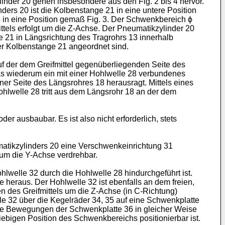
inder 20 gehen insbesondere aus den Fig. 2 bis 4 hervor.
ers 20 ist die Kolbenstange 21 in eine untere Position
4 in eine Position gemaß Fig. 3. Der Schwenkbereich ϕ
tels erfolgt um die Z-Achse. Der Pneumatikzylinder 20
 21 in Längsrichtung des Tragrohrs 13 innerhalb
er Kolbenstange 21 angeordnet sind.
uf der dem Greifmittel gegenüberliegenden Seite des
 das wiederum ein mit einer Hohlwelle 28 verbundenes
ner Seite des Längsrohres 18 herausragt. Mittels eines
ohlwelle 28 tritt aus dem Längsrohr 18 an der dem
 ausbaubar. Es ist also nicht erforderlich, stets
atikzylinders 20 eine Verschwenkeinrichtung 31
 um die Y-Achse verdrehbar.
lwelle 32 durch die Hohlwelle 28 hindurchgeführt ist.
 heraus. Der Hohlwelle 32 ist ebenfalls an dem freien,
des Greifmittels um die Z-Achse (in C-Richtung)
lle 32 über die Kegelräder 34, 35 auf eine Schwenkplatte
 die Bewegungen der Schwenkplatte 36 in gleicher Weise
iebigen Position des Schwenkbereichs positionierbar ist.