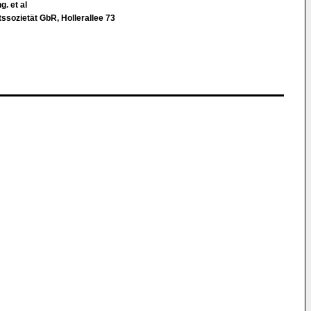
g. et al
ssozietät GbR, Hollerallee 73