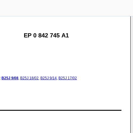
EP 0 842 745 A1
:
B25J
9/08
,
B25J
18/02
,
B25J
9/14
,
B25J
17/02