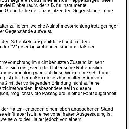
 zu integrieren und mit einem als Klappe ausgebildeten
 viel Einbauraum, der z.B. für Instrumente,
 die Grundfläche der abzustützenden Gegenstände - eine
er zu liefern, welche Aufnahmevorrichtung trotz geringer
er Gegenstände aufweist.
nden Schenkeln ausgebildet ist und mit dem
 oder "V" gelenkig verbunden sind und daß der
evorrichtung im nicht benutzten Zustand ist, sehr
altet sich erst, wenn der Halter seine Ruheposition
nahmevorrichtung wird auf diese Weise eine sehr hohe
g ist gleichermaßen einsetzbar in allen Arten von
uß mit der vorliegenden Erfindung nicht auf eine
erzichtet werden. Insbesondere sei in diesem
it, möglichst viele Passagiere in einer Fahrzeugeinheit
aß der Halter - entgegen einem oben angegebenen Stand
inführbar ist. In einer vorteilhaften Ausgestaltung ist
sweise wird der Halter jedoch von einem