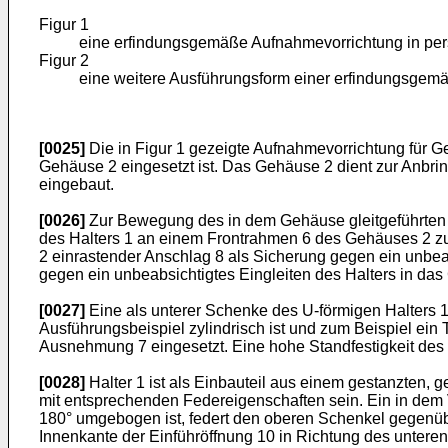
Figur 1
eine erfindungsgemäße Aufnahmevorrichtung in pers
Figur 2
eine weitere Ausführungsform einer erfindungsgemäß
[0025]
Die in Figur 1 gezeigte Aufnahmevorrichtung für Ge
Gehäuse 2 eingesetzt ist. Das Gehäuse 2 dient zur Anbrin
eingebaut.
[0026]
Zur Bewegung des in dem Gehäuse gleitgeführten Hal
des Halters 1 an einem Frontrahmen 6 des Gehäuses 2 z
2 einrastender Anschlag 8 als Sicherung gegen ein unbea
gegen ein unbeabsichtigtes Eingleiten des Halters in das 
[0027]
Eine als unterer Schenke des U-förmigen Halters 
Ausführungsbeispiel zylindrisch ist und zum Beispiel ein
Ausnehmung 7 eingesetzt. Eine hohe Standfestigkeit des
[0028]
Halter 1 ist als Einbauteil aus einem gestanzten, g
mit entsprechenden Federeigenschaften sein. Ein in dem 
180° umgebogen ist, federt den oberen Schenkel gegenüb
Innenkante der Einführöffnung 10 in Richtung des untere