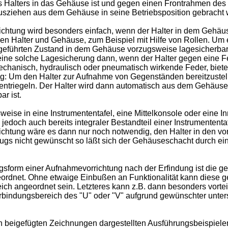
s Halters in das Gehäuse ist und gegen einen Frontrahmen des 
Herausziehen aus dem Gehäuse in seine Betriebsposition gebracht
ung wird besonders einfach, wenn der Halter in dem Gehäuse gle
en Halter und Gehäuse, zum Beispiel mit Hilfe von Rollen. Um 
eführten Zustand in dem Gehäuse vorzugsweise lagesicherbar. 
eine solche Lagesicherung dann, wenn der Halter gegen eine Fe
 mechanisch, hydraulisch oder pneumatisch wirkende Feder, biet
 Um den Halter zur Aufnahme von Gegenständen bereitzustellen,
u entriegeln. Der Halter wird dann automatisch aus dem Gehäus
r ist.
se in eine Instrumententafel, eine Mittelkonsole oder eine In
doch auch bereits integraler Bestandteil einer Instrumententaf
richtung wäre es dann nur noch notwendig, den Halter in den v
ugs nicht gewünscht so läßt sich der Gehäuseschacht durch ei
sform einer Aufnahmevorrichtung nach der Erfindung ist die g
eordnet. Ohne etwaige Einbußen an Funktionalität kann diese 
ch angeordnet sein. Letzteres kann z.B. dann besonders vortei
erbindungsbereich des "U" oder "V" aufgrund gewünschter unter
 beigefügten Zeichnungen dargestellten Ausführungsbeispielen 