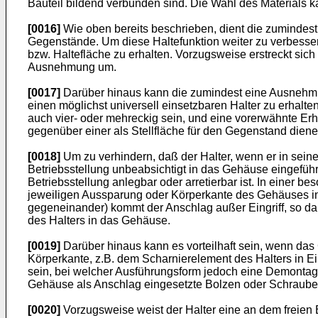
Bauteil bildend verbunden sind. Die Wahl des Materials k
[0016]
Wie oben bereits beschrieben, dient die zumindes
Gegenstände. Um diese Haltefunktion weiter zu verbesser
bzw. Haltefläche zu erhalten. Vorzugsweise erstreckt si
Ausnehmung um.
[0017]
Darüber hinaus kann die zumindest eine Ausnehmu
einen möglichst universell einsetzbaren Halter zu erhalt
auch vier- oder mehreckig sein, und eine vorerwähnte E
gegenüber einer als Stellfläche für den Gegenstand diene
[0018]
Um zu verhindern, daß der Halter, wenn er in sein
Betriebsstellung unbeabsichtigt in das Gehäuse eingeführ
Betriebsstellung anlegbar oder arretierbar ist. In einer 
jeweiligen Aussparung oder Körperkante des Gehäuses in
gegeneinander) kommt der Anschlag außer Eingriff, so d
des Halters in das Gehäuse.
[0019]
Darüber hinaus kann es vorteilhaft sein, wenn das
Körperkante, z.B. dem Scharnierelement des Halters in Ein
sein, bei welcher Ausführungsform jedoch eine Demontage
Gehäuse als Anschlag eingesetzte Bolzen oder Schraube
[0020]
Vorzugsweise weist der Halter eine an dem freien E