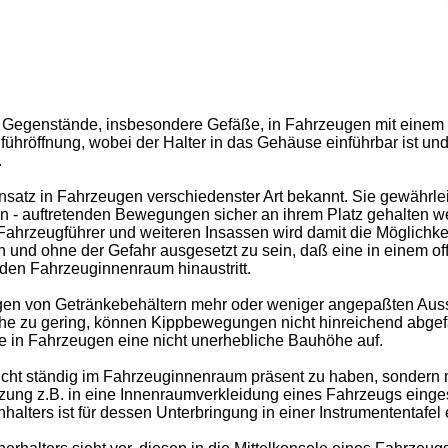
ür Gegenstände, insbesondere Gefäße, in Fahrzeugen mit einem 
hröffnung, wobei der Halter in das Gehäuse einführbar ist un
.
atz in Fahrzeugen verschiedenster Art bekannt. Sie gewährlei
n - auftretenden Bewegungen sicher an ihrem Platz gehalten
 Fahrzeugführer und weiteren Insassen wird damit die Möglich
d ohne der Gefahr ausgesetzt zu sein, daß eine in einem offe
den Fahrzeuginnenraum hinaustritt.
 von Getränkebehältern mehr oder weniger angepaßten Ausspa
zhöhe zu gering, können Kippbewegungen nicht hinreichend abg
 in Fahrzeugen eine nicht unerhebliche Bauhöhe auf.
t ständig im Fahrzeuginnenraum präsent zu haben, sondern nur
tzung z.B. in eine Innenraumverkleidung eines Fahrzeugs eing
alters ist für dessen Unterbringung in einer Instrumententafe