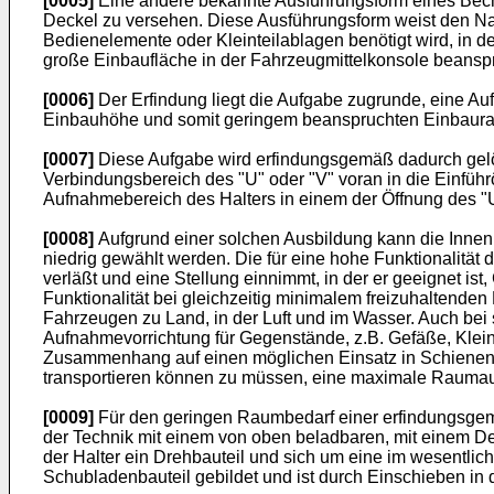
[0005]
Eine andere bekannte Ausführungsform eines Becher
Deckel zu versehen. Diese Ausführungsform weist den Nach
Bedienelemente oder Kleinteilablagen benötigt wird, in 
große Einbaufläche in der Fahrzeugmittelkonsole beanspr
[0006]
Der Erfindung liegt die Aufgabe zugrunde, eine Au
Einbauhöhe und somit geringem beanspruchten Einbaurau
[0007]
Diese Aufgabe wird erfindungsgemäß dadurch gelös
Verbindungsbereich des "U" oder "V" voran in die Einfüh
Aufnahmebereich des Halters in einem der Öffnung des "U
[0008]
Aufgrund einer solchen Ausbildung kann die Innenh
niedrig gewählt werden. Die für eine hohe Funktionalität 
verläßt und eine Stellung einnimmt, in der er geeignet 
Funktionalität bei gleichzeitig minimalem freizuhaltende
Fahrzeugen zu Land, in der Luft und im Wasser. Auch bei 
Aufnahmevorrichtung für Gegenstände, z.B. Gefäße, Kleint
Zusammenhang auf einen möglichen Einsatz in Schienen- 
transportieren können zu müssen, eine maximale Raumau
[0009]
Für den geringen Raumbedarf einer erfindungsgemä
der Technik mit einem von oben beladbaren, mit einem Deck
der Halter ein Drehbauteil und sich um eine im wesentlic
Schubladenbauteil gebildet und ist durch Einschieben in