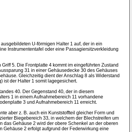
usgebildeten U-förmigen Halter 1 auf, der in ein
ine Instrumententafel oder eine Passagiersitzverkleidung
Griff 5. Die Frontplatte 4 kommt im eingeführten Zustand
e Aussparung 31 in einer Gehäusedecke 30 des Gehäuses
ehäuse. Gleichzeitig dient der Anschlag 8 als Widerstand
ist der Halter 1 somit lagegesichert.
tandes 40. Der Gegenstand 40, der in diesem
 Halters 1 in einem Aufnahmebereich 11 vorhandene
denplatte 3 und Aufnahmebereich 11 erreicht.
nte aber z. B. auch ein Kunststoffteil gleicher Form und
ierter Biegebereich 33, in welchem der Blechstreifen um
in das Gehäuse 2 wird der obere Schenkel an der oberen
m Gehäuse 2 erfolgt aufgrund der Federwirkung eine