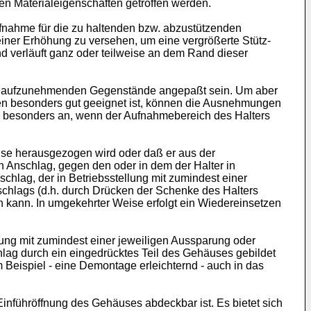
en Materialeigenschaften getroffen werden.
fnahme für die zu haltenden bzw. abzustützenden
einer Erhöhung zu versehen, um eine vergrößerte Stütz-
d verläuft ganz oder teilweise an dem Rand dieser
er aufzunehmenden Gegenstände angepaßt sein. Um aber
nden besonders gut geeignet ist, können die Ausnehmungen
h besonders an, wenn der Aufnahmebereich des Halters
äuse herausgezogen wird oder daß er aus der
n Anschlag, gegen den oder in dem der Halter in
schlag, der in Betriebsstellung mit zumindest einer
chlags (d.h. durch Drücken der Schenke des Halters
kann. In umgekehrter Weise erfolgt ein Wiedereinsetzen
lung mit zumindest einer jeweiligen Aussparung oder
chlag durch ein eingedrücktes Teil des Gehäuses gebildet
Beispiel - eine Demontage erleichternd - auch in das
Einführöffnung des Gehäuses abdeckbar ist. Es bietet sich