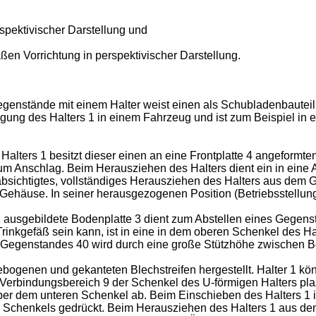
pektivischer Darstellung und
en Vorrichtung in perspektivischer Darstellung.
genstände mit einem Halter weist einen als Schubladenbauteil a
gung des Halters 1 in einem Fahrzeug und ist zum Beispiel in e
ters 1 besitzt dieser einen an eine Frontplatte 4 angeformten 
um Anschlag. Beim Herausziehen des Halters dient ein in ein
bsichtigtes, vollständiges Herausziehen des Halters aus dem G
Gehäuse. In seiner herausgezogenen Position (Betriebsstellung) 
1 ausgebildete Bodenplatte 3 dient zum Abstellen eines Gegens
 Trinkgefäß sein kann, ist in eine in dem oberen Schenkel des
 Gegenstandes 40 wird durch eine große Stützhöhe zwischen Bo
ebogenen und gekanteten Blechstreifen hergestellt. Halter 1 kön
Verbindungsbereich 9 der Schenkel des U-förmigen Halters plaz
er dem unteren Schenkel ab. Beim Einschieben des Halters 1 
n Schenkels gedrückt. Beim Herausziehen des Halters 1 aus de