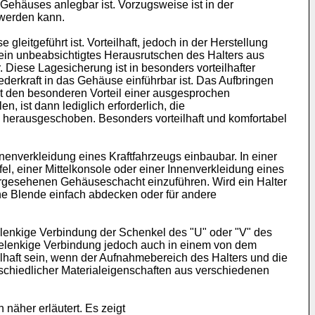
Gehäuses anlegbar ist. Vorzugsweise ist in der
 werden kann.
itgeführt ist. Vorteilhaft, jedoch in der Herstellung
ein unbeabsichtigtes Herausrutschen des Halters aus
Diese Lagesicherung ist in besonders vorteilhafter
derkraft in das Gehäuse einführbar ist. Das Aufbringen
et den besonderen Vorteil einer ausgesprochen
 ist dann lediglich erforderlich, die
e herausgeschoben. Besonders vorteilhaft und komfortabel
nenverkleidung eines Kraftfahrzeugs einbaubar. In einer
el, einer Mittelkonsole oder einer Innenverkleidung eines
orgesehenen Gehäuseschacht einzuführen. Wird ein Halter
ne Blende einfach abdecken oder für andere
elenkige Verbindung der Schenkel des "U" oder "V" des
gelenkige Verbindung jedoch auch in einem von dem
lhaft sein, wenn der Aufnahmebereich des Halters und die
schiedlicher Materialeigenschaften aus verschiedenen
näher erläutert. Es zeigt