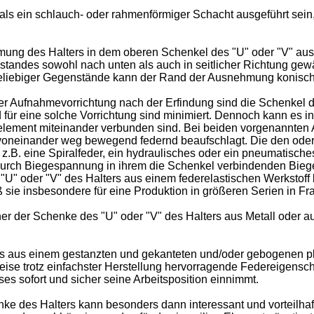
als ein schlauch- oder rahmenförmiger Schacht ausgeführt sein
hmung des Halters in dem oberen Schenkel des "U" oder "V" ausg
nstandes sowohl nach unten als auch in seitlicher Richtung gew
eliebiger Gegenstände kann der Rand der Ausnehmung konisch 
r Aufnahmevorrichtung nach der Erfindung sind die Schenkel de
r eine solche Vorrichtung sind minimiert. Dennoch kann es in 
relement miteinander verbunden sind. Bei beiden vorgenannten
 voneinander weg bewegend federnd beaufschlagt. Die den oder
z.B. eine Spiralfeder, ein hydraulisches oder ein pneumatisch
rs durch Biegespannung in ihrem die Schenkel verbindenden B
"U" oder "V" des Halters aus einem federelastischen Werkstoff 
 sie insbesondere für eine Produktion in größeren Serien in F
er der Schenke des "U" oder "V" des Halters aus Metall oder au
rs aus einem gestanzten und gekanteten und/oder gebogenen plat
eise trotz einfachster Herstellung hervorragende Federeigensch
 sofort und sicher seine Arbeitsposition einnimmt.
ke des Halters kann besonders dann interessant und vorteilhaf