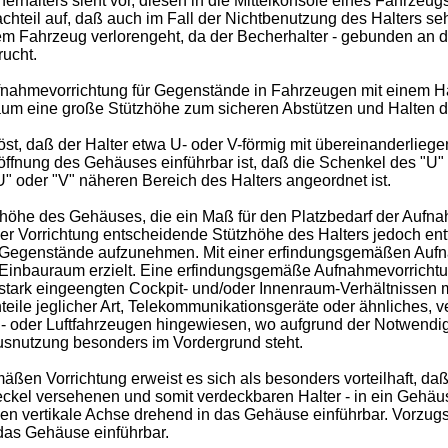
halters sieht vor, diesen in die Mittelkonsole eines Fahrzeugs
teil auf, daß auch im Fall der Nichtbenutzung des Halters sehr
dem Fahrzeug verlorengeht, da der Becherhalter - gebunden an
ucht.
fnahmevorrichtung für Gegenstände in Fahrzeugen mit einem Halt
m eine große Stützhöhe zum sicheren Abstützen und Halten d
t, daß der Halter etwa U- oder V-förmig mit übereinanderliege
röffnung des Gehäuses einführbar ist, daß die Schenkel des "U"
" oder "V" näheren Bereich des Halters angeordnet ist.
öhe des Gehäuses, die ein Maß für den Platzbedarf der Aufnahm
der Vorrichtung entscheidende Stützhöhe des Halters jedoch entf
ist, Gegenstände aufzunehmen. Mit einer erfindungsgemäßen Auf
n Einbauraum erzielt. Eine erfindungsgemäße Aufnahmevorrichtun
stark eingeengten Cockpit- und/oder Innenraum-Verhältnissen m
eile jeglicher Art, Telekommunikationsgeräte oder ähnliches, v
oder Luftfahrzeugen hingewiesen, wo aufgrund der Notwendigke
snutzung besonders im Vordergrund steht.
ßen Vorrichtung erweist es sich als besonders vorteilhaft, d
el versehenen und somit verdeckbaren Halter - in ein Gehäuse e
hen vertikale Achse drehend in das Gehäuse einführbar. Vorzug
 das Gehäuse einführbar.