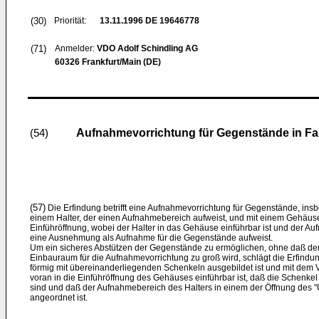
(30)
Priorität:
13.11.1996
DE 19646778
(71)
Anmelder:
VDO Adolf Schindling AG
60326 Frankfurt/Main (DE)
Aufnahmevorrichtung für Gegenstände in F
(54)
(57)
Die Erfindung betrifft eine Aufnahmevorrichtung für Gegenstände, in
einem Halter, der einen Aufnahmebereich aufweist, und mit einem Gehäu
Einführöffnung, wobei der Halter in das Gehäuse einführbar ist und der A
eine Ausnehmung als Aufnahme für die Gegenstände aufweist.
Um ein sicheres Abstützen der Gegenstände zu ermöglichen, ohne daß de
Einbauraum für die Aufnahmevorrichtung zu groß wird, schlägt die Erfindun
förmig mit übereinanderliegenden Schenkeln ausgebildet ist und mit dem 
voran in die Einführöffnung des Gehäuses einführbar ist, daß die Schenkel
sind und daß der Aufnahmebereich des Halters in einem der Öffnung des "
angeordnet ist.