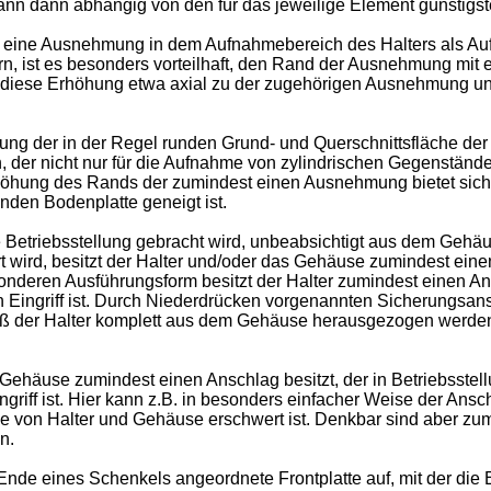
ann dann abhängig von den für das jeweilige Element günstigst
t eine Ausnehmung in dem Aufnahmebereich des Halters als Au
n, ist es besonders vorteilhaft, den Rand der Ausnehmung mit 
ch diese Erhöhung etwa axial zu der zugehörigen Ausnehmung un
ng der in der Regel runden Grund- und Querschnittsfläche d
en, der nicht nur für die Aufnahme von zylindrischen Gegenstä
rhöhung des Rands der zumindest einen Ausnehmung bietet sic
nden Bodenplatte geneigt ist.
e Betriebsstellung gebracht wird, unbeabsichtigt aus dem Geh
t wird, besitzt der Halter und/oder das Gehäuse zumindest eine
besonderen Ausführungsform besitzt der Halter zumindest einen An
 Eingriff ist. Durch Niederdrücken vorgenannten Sicherungsans
aß der Halter komplett aus dem Gehäuse herausgezogen werden 
 Gehäuse zumindest einen Anschlag besitzt, der in Betriebsstel
griff ist. Hier kann z.B. in besonders einfacher Weise der Ans
 von Halter und Gehäuse erschwert ist. Denkbar sind aber zum 
n.
nde eines Schenkels angeordnete Frontplatte auf, mit der die 