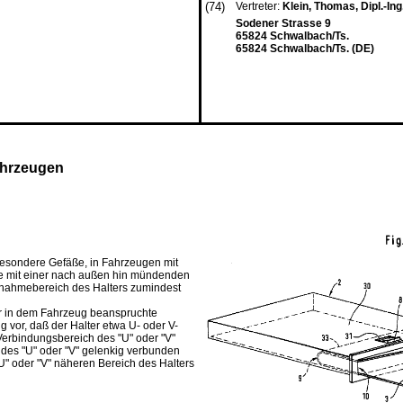
(74)
Vertreter:
Klein, Thomas, Dipl.-Ing
Sodener Strasse 9
65824 Schwalbach/Ts.
65824 Schwalbach/Ts. (DE)
ahrzeugen
sbesondere Gefäße, in Fahrzeugen mit
se mit einer nach außen hin mündenden
ufnahmebereich des Halters zumindest
r in dem Fahrzeug beanspruchte
g vor, daß der Halter etwa U- oder V-
Verbindungsbereich des "U" oder "V"
 des "U" oder "V" gelenkig verbunden
U" oder "V" näheren Bereich des Halters