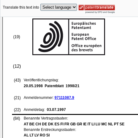
Translate this text into
(19)
(12)
(43)
Veröffentlichungstag:
20.05.1998
Patentblatt 1998/21
(21)
Anmeldenummer:
97111087.9
(22)
Anmeldetag:
03.07.1997
(84)
Benannte Vertragsstaaten:
AT BE CH DE DK ES FI FR GB GR IE IT LI LU MC NL PT SE
Benannte Erstreckungsstaaten:
AL LT LV RO SI