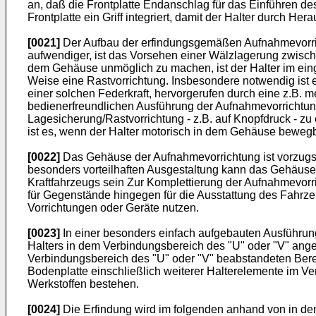
an, daß die Frontplatte Endanschlag für das Einführen de
Frontplatte ein Griff integriert, damit der Halter durch 
[0021]
Der Aufbau der erfindungsgemäßen Aufnahmevorricht
aufwendiger, ist das Vorsehen einer Wälzlagerung zwisch
dem Gehäuse unmöglich zu machen, ist der Halter im eing
Weise eine Rastvorrichtung. Insbesondere notwendig ist 
einer solchen Federkraft, hervorgerufen durch eine z.B.
bedienerfreundlichen Ausführung der Aufnahmevorrichtung:
Lagesicherung/Rastvorrichtung - z.B. auf Knopfdruck - z
ist es, wenn der Halter motorisch in dem Gehäuse bewegba
[0022]
Das Gehäuse der Aufnahmevorrichtung ist vorzugswei
besonders vorteilhaften Ausgestaltung kann das Gehäuse je
Kraftfahrzeugs sein Zur Komplettierung der Aufnahmevor
für Gegenstände hingegen für die Ausstattung des Fahrze
Vorrichtungen oder Geräte nutzen.
[0023]
In einer besonders einfach aufgebauten Ausführung
Halters in dem Verbindungsbereich des "U" oder "V" ang
Verbindungsbereich des "U" oder "V" beabstandeten Berei
Bodenplatte einschließlich weiterer Halterelemente im V
Werkstoffen bestehen.
[0024]
Die Erfindung wird im folgenden anhand von in den