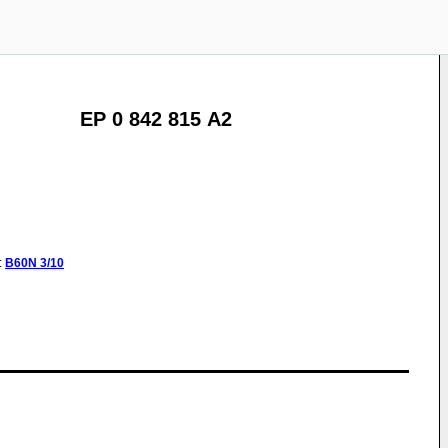
EP 0 842 815 A2
:
B60N
3/10