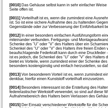
[0010]
Das Gehäuse selbst kann in sehr einfacher Weise 
Seite offen ist.
[0011]
Vorteilhaft ist es, wenn die zumindest eine Ausne
ist. So ist eine sichere Aufnahme des zu haltenden Gege
Gegenstände oder zur Verbesserung der Einführbarkeit b
[0012]
In einer besonders einfachen Ausführungsform eine
miteinander verbunden. Fertigungs- und Montageaufwand fü
Schenke des "U" oder "V" des Halters über ein Scharnie
Schenkel des "U" oder "V" des Halters ihre freien Enden
beaufschlagende Federkraft kann durch eine Druckfeder - 
ist es jedoch, die Schenkel des "U" oder "V" des Halte
bietet es Vorteile, wenn zumindest einer der Schenke des 
besonders kostengünstig und einfach herzustellen, so daß
[0013]
Von besonderem Vorteil ist es, wenn zumindest ein
denkbar, hierfür einen Kunststoff vorteilhaft einzusetzen.
[0014]
Besonders interessant ist die Erstellung des Halte
federelastischer Werkstoff verwendet, so sind auf diese W
Aufnahmebereich des Halters beim Verlassen des Gehäuses
[0015]
Der Einsatz verschiedener Werkstoffe für die Schen