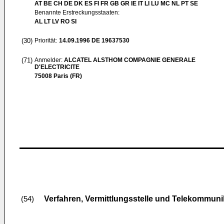
AT BE CH DE DK ES FI FR GB GR IE IT LI LU MC NL PT SE
Benannte Erstreckungsstaaten:
AL LT LV RO SI
(30)
Priorität:
14.09.1996
DE 19637530
(71)
Anmelder:
ALCATEL ALSTHOM COMPAGNIE GENERALE
D'ELECTRICITE
75008 Paris (FR)
Verfahren, Vermittlungsstelle und Telekommun
(54)