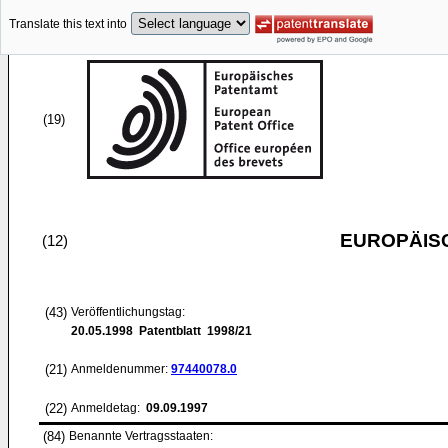
Translate this text into
(19)
EUROPÄIS
(12)
(43)
Veröffentlichungstag:
20.05.1998
Patentblatt 1998/21
(21)
Anmeldenummer:
97440078.0
(22)
Anmeldetag:
09.09.1997
(84)
Benannte Vertragsstaaten: