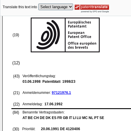
Translate this text into
(19)
(12)
(43)
Veröffentlichungstag:
03.06.1998
Patentblatt 1998/23
(21)
Anmeldenummer:
97121976.1
(22)
Anmeldetag:
17.06.1992
(84)
Benannte Vertragsstaaten:
AT BE CH DE DK ES FR GB IT LI LU MC NL PT SE
(30)
Priorität:
20.06.1991
DE 4120406