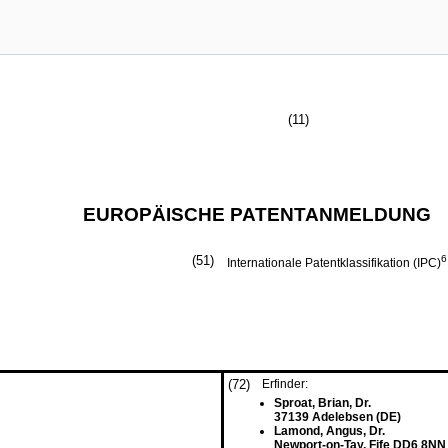
(11)
EUROPÄISCHE PATENTANMELDUNG
(51)
6
Internationale Patentklassifikation (IPC)
(72)
Erfinder:
Sproat, Brian, Dr.
37139 Adelebsen (DE)
Lamond, Angus, Dr.
Newport-on-Tay, Fife DD6 8NN