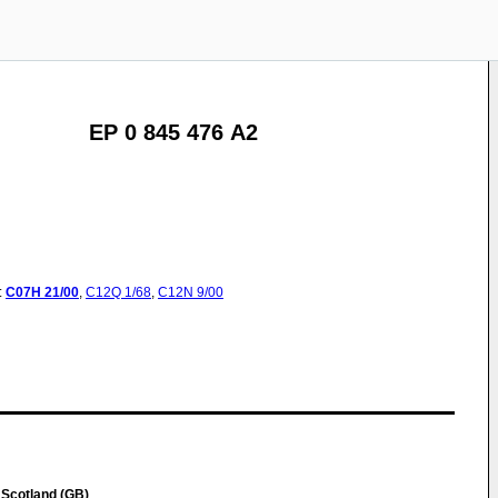
EP 0 845 476 A2
:
C07H
21/00
,
C12Q
1/68
,
C12N
9/00
 Scotland (GB)