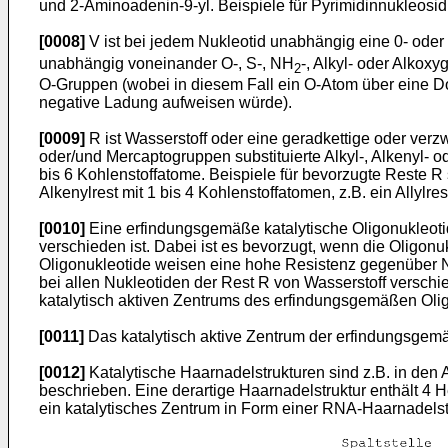
und 2-Aminoadenin-9-yl. Beispiele für Pyrimidinnukleosidb
[0008]
V ist bei jedem Nukleotid unabhängig eine 0- oder
unabhängig voneinander O-, S-, NH
-, Alkyl- oder Alkox
2
O-Gruppen (wobei in diesem Fall ein O-Atom über eine 
negative Ladung aufweisen würde).
[0009]
R ist Wasserstoff oder eine geradkettige oder verzw
oder/und Mercaptogruppen substituierte Alkyl-, Alkenyl- 
bis 6 Kohlenstoffatome. Beispiele für bevorzugte Reste R s
Alkenylrest mit 1 bis 4 Kohlenstoffatomen, z.B. ein Allylres
[0010]
Eine erfindungsgemäße katalytische Oligonukleotid
verschieden ist. Dabei ist es bevorzugt, wenn die Oligonu
Oligonukleotide weisen eine hohe Resistenz gegenüber N
bei allen Nukleotiden der Rest R von Wasserstoff verschie
katalytisch aktiven Zentrums des erfindungsgemäßen Oligo
[0011]
Das katalytisch aktive Zentrum der erfindungsgemä
[0012]
Katalytische Haarnadelstrukturen sind z.B. in den 
beschrieben. Eine derartige Haarnadelstruktur enthält 4 H
ein katalytisches Zentrum in Form einer RNA-Haarnadels