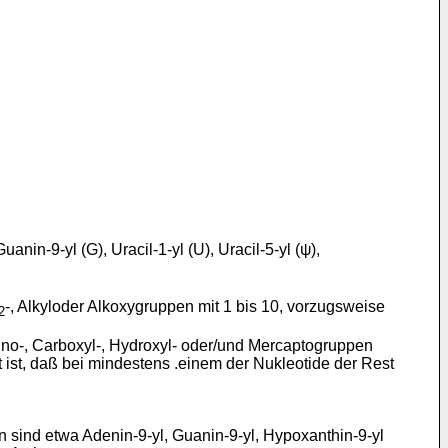
nin-9-yl (G), Uracil-1-yl (U), Uracil-5-yl (ψ),
-, Alkyloder Alkoxygruppen mit 1 bis 10, vorzugsweise
2
mino-, Carboxyl-, Hydroxyl- oder/und Mercaptogruppen
t ist, daß bei mindestens .einem der Nukleotide der Rest
n sind etwa Adenin-9-yl, Guanin-9-yl, Hypoxanthin-9-yl