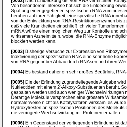
[0002]
Nach Entdeckung der von RNA vermittelten Katalys
Von besonderem Interesse hat sich die Entdeckung erw
Spaltung einer gegebenen spezifischen RNA zumindestens i
beruhen auf ihrer Fähigkeit, eine spezifische RNA inner
von der Entwicklung von RNA-Restriktionsenzymen bis zur 
daß viele Krankheiten einschließlich vieler Tumorformen 
mRNA würde einen möglichen Weg zur Kontrolle und schlie
wirksamen Arzneimitteln, wobei die RNA-Enzyme möglicher
blockiert werden kann.
[0003]
Bisherige Versuche zur Expression von Ribozymen i
Inaktivierung der spezifischen RNA eine sehr hohe Expres
von RNA gegenüber Abbau durch RNAsen und ihren Wech
[0004]
Es bestand daher ein sehr großes Bedürfnis, RNA-E
[0005]
Die der Erfindung zugrundeliegende Aufgabe wird d
Nukleotiden mit einem 2'-Alkoxy-Substituenten beruht. S
gespalten werden und auch weniger Wechselwirkungen mit
Derartige Moleküle versprechen eine grössere Wirksamke
normalerweise nicht als Katalysatoren wirksam, es wurde 
Hydroxylresten an spezifischen Positionen des Moleküls e
die verringerte Wechselwirkung mit Proteinen erhalten.
[0006]
Ein Gegenstand der vorliegenden Erfindung ist dahe