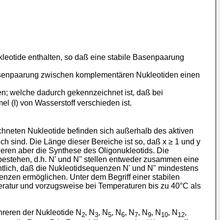
leotide enthalten, so daß eine stabile Basenpaarung
Basenpaarung zwischen komplementären Nukleotiden einen
en; welche dadurch gekennzeichnet ist, daß bei
mel (I) von Wasserstoff verschieden ist.
hneten Nukleotide befinden sich außerhalb des aktiven
ch sind. Die Länge dieser Bereiche ist so, daß x ≥ 1 und y
weren aber die Synthese des Oligonukleotids. Die
estehen, d.h. N' und N" stellen entweder zusammen eine
ntlich, daß die Nukleotidsequenzen N' und N" mindestens
nzen ermöglichen. Unter dem Begriff einer stabilen
ratur und vorzugsweise bei Temperaturen bis zu 40°C als
hreren der Nukleotide N
, N
, N
, N
, N
, N
, N
, N
,
2
3
5
6
7
9
10
12