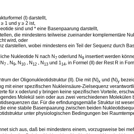
urformel (I) darstellt,
 1 und y ≥ 2 ist,
otide sind und * eine Basenpaarung darstellt,
ellen, die mindestens teilweise zueinander komplementäre Nuk
ht wird, oder
nz darstellen, wobei mindestens ein Teil der Sequenz durch 
liche Nukleotide N nach N
oder/und N
insertiert werden könn
7
9
 N
, N
, N
, N
, N
und 1
, in Formel (II) der Rest R in For
7
9
10
12
13
14
trum der Oligonukleotidstruktur (II). Die mit (N)
und (N)
bezeic
x
y
ng mit einer spezifischen Nukleinsäure-Zielsequenz verantwortli
rte für x oder/und y bringen keine spezifischen Vorteile, ersch
ngendes Molekül sein oder aus zwei verschiedenen Molekülen b
tidsequenzen dar. Für die erfindungsgemäße Struktur ist wese
die eine stabile Basenpaarung zwischen beiden Nukleotidseque
eotidstruktur unter physiologischen Bedingungen bei Raumtempe
hnet sich aus, daß bei mindestens einem, vorzugsweise bei me