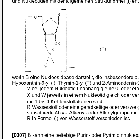
und Nukleotiden mit der allgemeinen Strukturformel (I) ent
worin B eine Nukleosidbase darstellt, die insbesondere aus 
Hypoxanthin-9-yl (I), Thymin-1-yl (T) und 2-Aminoadenin-9
V bei jedem Nukleotid unabhängig eine 0- oder ei
X und W jeweils in einem Nukleotid gleich oder v
mit 1 bis 4 Kohlenstoffatomen sind,
R Wasserstoff oder eine geradkettige oder verzwei
substituierte Alkyl-, Alkenyl- oder Alkinylgruppe m
R in Formel (I) von Wasserstoff verschieden ist.
[0007]
B kann eine beliebige Purin- oder Pyrimidinnukleos