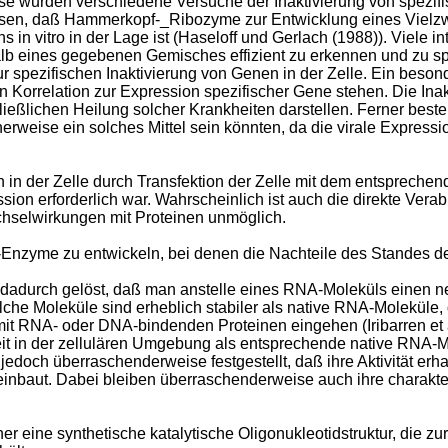
e wurden verschiedene Versuche der Inaktivierung von spezifi
iesen, daß Hammerkopf-_Ribozyme zur Entwicklung eines Viel
n vitro in der Lage ist (Haseloff und Gerlach (1988)). Viele i
halb eines gegebenen Gemisches effizient zu erkennen und zu 
spezifischen Inaktivierung von Genen in der Zelle. Ein besond
in Korrelation zur Expression spezifischer Gene stehen. Die In
ßlichen Heilung solcher Krankheiten darstellen. Ferner besteht
weise ein solches Mittel sein könnten, da die virale Expressi
n der Zelle durch Transfektion der Zelle mit dem entsprechend
sion erforderlich war. Wahrscheinlich ist auch die direkte Ver
selwirkungen mit Proteinen unmöglich.
nzyme zu entwickeln, bei denen die Nachteile des Standes der 
adurch gelöst, daß man anstelle eines RNA-Moleküls einen neue
olche Moleküle sind erheblich stabiler als native RNA-Molekü
 RNA- oder DNA-bindenden Proteinen eingehen (Iribarren et al
it in der zellulären Umgebung als entsprechende native RNA-Mo
jedoch überraschenderweise festgestellt, daß ihre Aktivität erh
inbaut. Dabei bleiben überraschenderweise auch ihre charakter
r eine synthetische katalytische Oligonukleotidstruktur, die zu