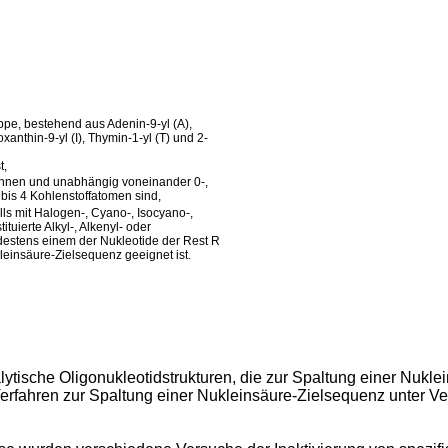
ppe, bestehend aus Adenin-9-yl (A),
oxanthin-9-yl (I), Thymin-1-yl (T) und 2-
t,
können und unabhängig voneinander 0-,
 bis 4 Kohlenstoffatomen sind,
ls mit Halogen-, Cyano-, Isocyano-,
tuierte Alkyl-, Alkenyl- oder
ndestens einem der Nukleotide der Rest R
kleinsäure-Zielsequenz geeignet ist.
alytische Oligonukleotidstrukturen, die zur Spaltung einer Nukl
n Verfahren zur Spaltung einer Nukleinsäure-Zielsequenz unter 