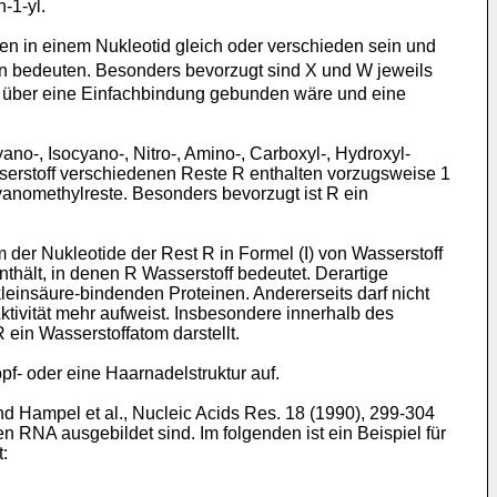
-1-yl.
n in einem Nukleotid gleich oder verschieden sein und
men bedeuten. Besonders bevorzugt sind X und W jeweils
 über eine Einfachbindung gebunden wäre und eine
ano-, Isocyano-, Nitro-, Amino-, Carboxyl-, Hydroxyl-
sserstoff verschiedenen Reste R enthalten vorzugsweise 1
 Cyanomethylreste. Besonders bevorzugt ist R ein
der Nukleotide der Rest R in Formel (I) von Wasserstoff
nthält, in denen R Wasserstoff bedeutet. Derartige
insäure-bindenden Proteinen. Andererseits darf nicht
ktivität mehr aufweist. Insbesondere innerhalb des
ein Wasserstoffatom darstellt.
f- oder eine Haarnadelstruktur auf.
nd Hampel et al., Nucleic Acids Res. 18 (1990), 299-304
n RNA ausgebildet sind. Im folgenden ist ein Beispiel für
: