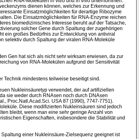
schen RNA-Molekülen in vitro und in vivo unternommen.
zweckenzyms dienen können, welches zur Erkennung und
nteressante Einsatzmöglichkeiten für derartige Ribozyme
spalten. Die Einsatzmöglichkeiten für RNA-Enzyme reichen
eres biomedizinisches Interesse beruht auf der Tatsache,
aktivierung solcher Gene durch Spaltung der zugehörigen
 ein großes Bedürfnis zur Entwicklung von antiviral
on selektiv durch Spaltung der viralen RNA-Moleküle
en Gen hat sich als nicht sehr wirksam erwiesen, da zur
abreichung von RNA-Molekülen aufgrund der Sensitivität
Technik mindestens teilweise beseitigt sind.
n Nukleinsäuretyp verwendet, der auf artifiziellen
le, da sie weder durch RNAsen noch durch DNAsen
., Proc.Natl.Acad.Sci. USA 87 (1990), 7747-7751).
leküle. Diese modifizierten Nukleinsäuren sind jedoch
alten bleibt, wenn man eine sehr geringe Anzahl von
istischen Eigenschaften, insbesondere die Stabilität und
r Spaltung einer Nukleinsäure-Zielsequenz geeignet ist