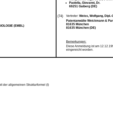
Paolella, Giovanni, Dr.
69251 Gaiberg (DE)
(74)
Vertreter:
Weiss, Wolfgang, Dipl.-C
Patentanwälte Weickmann & Part
81635 München
OLOGIE (EMBL)
81635 München (DE)
Bemerkungen:
Diese Anmeldung ist am 12.12.19
eingereicht worden.
t der allgemeinen Strukturformel (I)