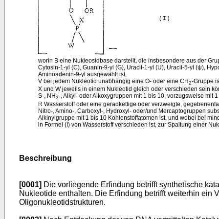
worin B eine Nukleosidbase darstellt, die insbesondere aus der Gru
Cytosin-1-yl (C), Guanin-9-yl (G), Uracil-1-yl (U), Uracil-5-yl (ψ), Hyp
Aminoadenin-9-yl ausgewählt ist,
V bei jedem Nukleotid unabhängig eine O- oder eine CH
-Gruppe is
2
X und W jeweils in einem Nukleotid gleich oder verschieden sein 
S-, NH
-, Alkyl- oder Alkoxygruppen mit 1 bis 10, vorzugsweise mit 1
2
R Wasserstoff oder eine geradkettige oder verzweigte, gegebenenfal
Nitro-, Amino-, Carboxyl-, Hydroxyl- oder/und Mercaptogruppen substi
Alkinylgruppe mit 1 bis 10 Kohlenstoffatomen ist, und wobei bei mi
in Formel (I) von Wasserstoff verschieden ist, zur Spaltung einer Nu
Beschreibung
[0001]
Die vorliegende Erfindung betrifft synthetische kat
Nukleotide enthalten. Die Erfindung betrifft weiterhin ei
Oligonukleotidstrukturen.