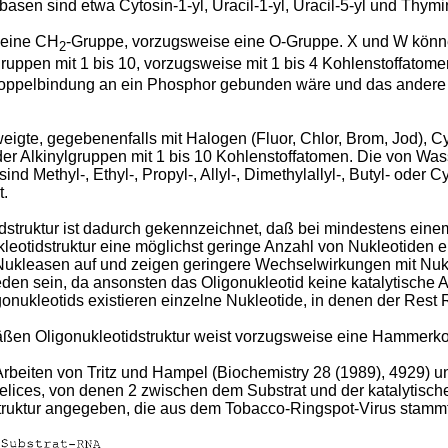
asen sind etwa Cytosin-1-yl, Uracil-1-yl, Uracil-5-yl und Thymin
 eine CH
-Gruppe, vorzugsweise eine O-Gruppe. X und W könne
2
ygruppen mit 1 bis 10, vorzugsweise mit 1 bis 4 Kohlenstoffato
Doppelbindung an ein Phosphor gebunden wäre und das andere
eigte, gegebenenfalls mit Halogen (Fluor, Chlor, Brom, Jod), Cy
oder Alkinylgruppen mit 1 bis 10 Kohlenstoffatomen. Die von Wa
ind Methyl-, Ethyl-, Propyl-, Allyl-, Dimethylallyl-, Butyl- oder
t.
struktur ist dadurch gekennzeichnet, daß bei mindestens einem 
kleotidstruktur eine möglichst geringe Anzahl von Nukleotiden e
ukleasen auf und zeigen geringere Wechselwirkungen mit Nukle
den sein, da ansonsten das Oligonukleotid keine katalytische A
nukleotids existieren einzelne Nukleotide, in denen der Rest R 
ßen Oligonukleotidstruktur weist vorzugsweise eine Hammerkop
Arbeiten von Tritz und Hampel (Biochemistry 28 (1989), 4929) u
elices, von denen 2 zwischen dem Substrat und der katalytische
truktur angegeben, die aus dem Tobacco-Ringspot-Virus stammt