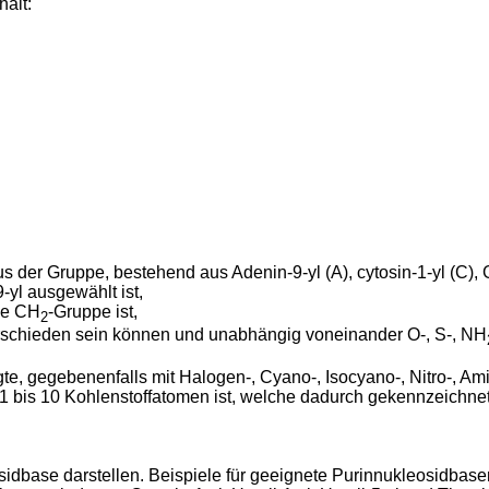
hält:
der Gruppe, bestehend aus Adenin-9-yl (A), cytosin-1-yl (C), Gua
-yl ausgewählt ist,
ne CH
-Gruppe ist,
2
erschieden sein können und unabhängig voneinander O-, S-, NH
gte, gegebenenfalls mit Halogen-, Cyano-, Isocyano-, Nitro-, A
it 1 bis 10 Kohlenstoffatomen ist, welche dadurch gekennzeichne
idbase darstellen. Beispiele für geeignete Purinnukleosidbase