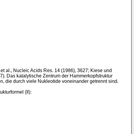
 al., Nucleic Acids Res. 14 (1986), 3627; Kiese und
47). Das katalytische Zentrum der Hammerkopfstruktur
 die durch viele Nukleotide voneinander getrennt sind.
turformel (II):