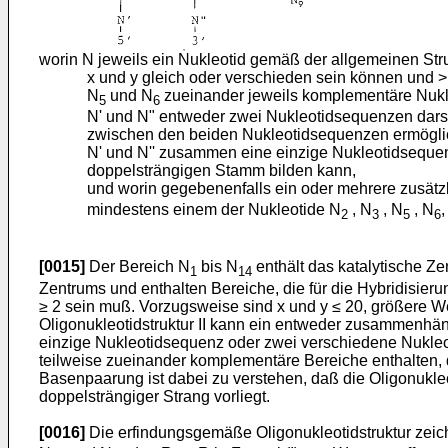
worin N jeweils ein Nukleotid gemäß der allgemeinen Strukt
x und y gleich oder verschieden sein können und > ≥
N
und N
zueinander jeweils komplementäre Nukle
5
6
N' und N" entweder zwei Nukleotidsequenzen darst
zwischen den beiden Nukleotidsequenzen ermöglic
N' und N'' zusammen eine einzige Nukleotidseque
doppelsträngigen Stamm bilden kann,
und worin gegebenenfalls ein oder mehrere zusätz
mindestens einem der Nukleotide N
, N
, N
, N
,
2
3
5
6
[0015]
Der Bereich N
bis N
enthält das katalytische Zen
1
14
Zentrums und enthalten Bereiche, die für die Hybridisieru
≥ 2 sein muß. Vorzugsweise sind x und y ≤ 20, größere We
Oligonukleotidstruktur II kann ein entweder zusammenhä
einzige Nukleotidsequenz oder zwei verschiedene Nukleo
teilweise zueinander komplementäre Bereiche enthalten, 
Basenpaarung ist dabei zu verstehen, daß die Oligonukl
doppelsträngiger Strang vorliegt.
[0016]
Die erfindungsgemäße Oligonukleotidstruktur zeic