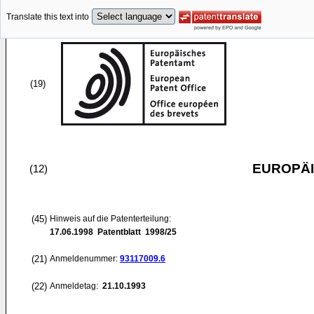
Translate this text into
(19)
EUROPÄI
(12)
(45)
Hinweis auf die Patenterteilung:
17.06.1998
Patentblatt 1998/25
(21)
Anmeldenummer:
93117009.6
(22)
Anmeldetag:
21.10.1993