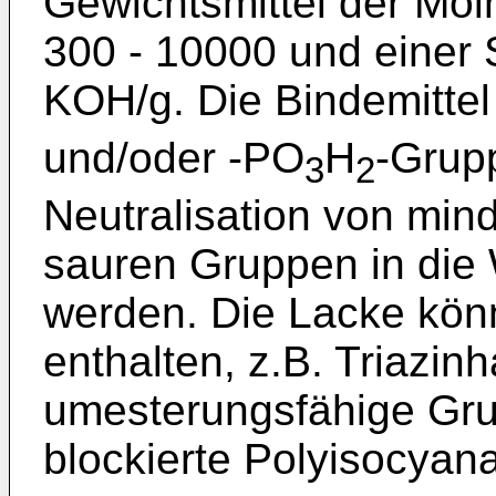
Gewichtsmittel der Mo
300 - 10000 und einer 
KOH/g. Die Bindemitte
und/oder -PO
H
-Grup
3
2
Neutralisation von min
sauren Gruppen in die
werden. Die Lacke kön
enthalten, z.B. Triazinh
umesterungsfähige Gru
blockierte Polyisocyana