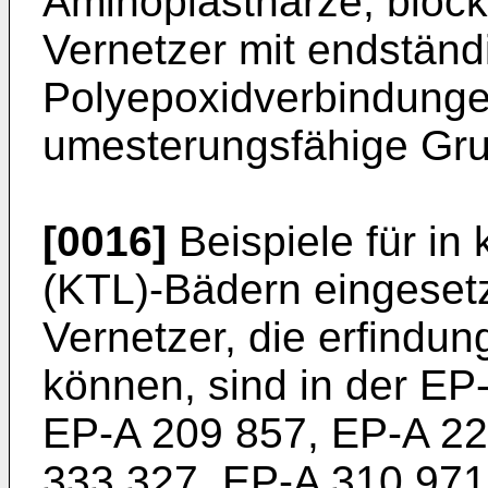
Aminoplastharze, block
Vernetzer mit endstän
Polyepoxidverbindungen
umesterungsfähige Gru
[0016]
Beispiele für in
(KTL)-Bädern eingeset
Vernetzer, die erfind
können, sind in der EP
EP-A 209 857, EP-A 22
333 327, EP-A 310 971