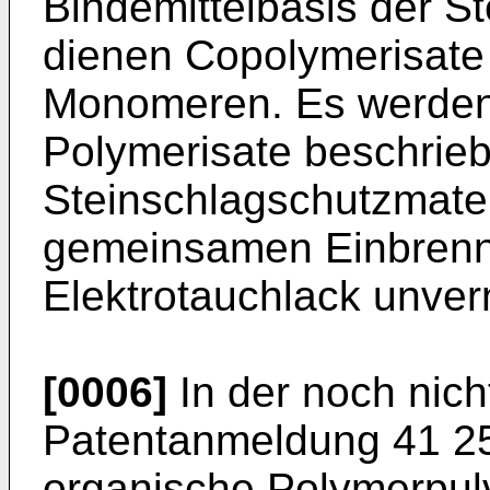
Bindemittelbasis der S
dienen Copolymerisate 
Monomeren. Es werden
Polymerisate beschrieb
Steinschlagschutzmater
gemeinsamen Einbrenn
Elektrotauchlack unver
[0006]
In der noch nich
Patentanmeldung 41 25
organische Polymerpul