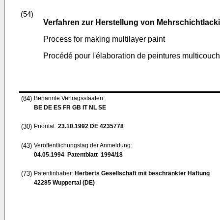
(54)
Verfahren zur Herstellung von Mehrschichtlack
Process for making multilayer paint
Procédé pour l'élaboration de peintures multicouc
(84)
Benannte Vertragsstaaten:
BE DE ES FR GB IT NL SE
(30)
Priorität:
23.10.1992
DE 4235778
(43)
Veröffentlichungstag der Anmeldung:
04.05.1994
Patentblatt 1994/18
(73)
Patentinhaber:
Herberts Gesellschaft mit beschränkter Haftung
42285 Wuppertal (DE)