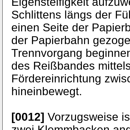
Eigensteifigkeit aufzuw
Schlittens längs der F
einen Seite der Papier
der Papierbahn gezoge
Trennvorgang beginnen 
des Reißbandes mittels
Fördereinrichtung zwi
hineinbewegt.
[0012]
Vorzugsweise ist
zwei Klemmbacken ange