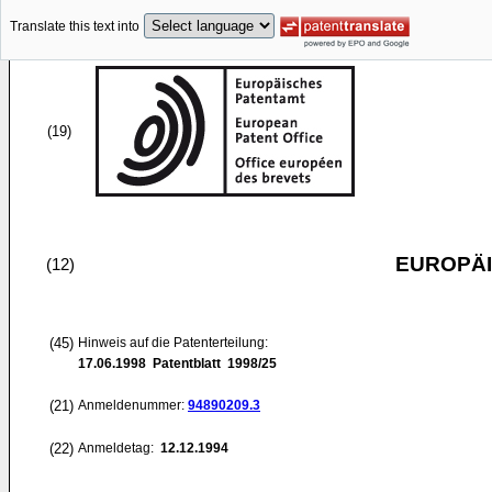
Translate this text into
(19)
EUROPÄI
(12)
(45)
Hinweis auf die Patenterteilung:
17.06.1998
Patentblatt 1998/25
(21)
Anmeldenummer:
94890209.3
(22)
Anmeldetag:
12.12.1994