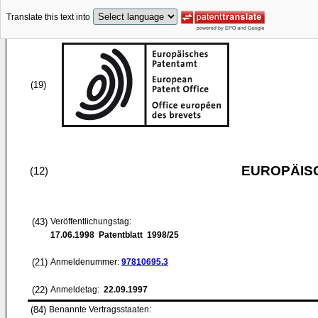
Translate this text into
(19)
EUROPÄIS
(12)
(43)
Veröffentlichungstag:
17.06.1998
Patentblatt 1998/25
(21)
Anmeldenummer:
97810695.3
(22)
Anmeldetag:
22.09.1997
(84)
Benannte Vertragsstaaten: