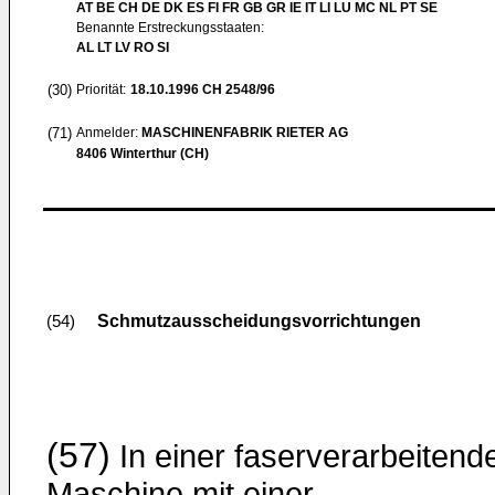
AT BE CH DE DK ES FI FR GB GR IE IT LI LU MC NL PT SE
Benannte Erstreckungsstaaten:
AL LT LV RO SI
(30)
Priorität:
18.10.1996
CH 2548/96
(71)
Anmelder:
MASCHINENFABRIK RIETER AG
8406 Winterthur (CH)
Schmutzausscheidungsvorrichtungen
(54)
(57)
In einer faserverarbeitend
Maschine mit einer