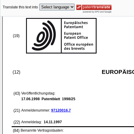
Translate this text into
(19)
EUROPÄIS
(12)
(43)
Veröffentlichungstag:
17.06.1998
Patentblatt 1998/25
(21)
Anmeldenummer:
97120016.7
(22)
Anmeldetag:
14.11.1997
(84)
Benannte Vertragsstaaten: