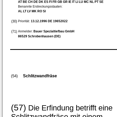
AT BE CH DE DK ES FI FR GB GR IE IT LI LU MC NL PT SE
Benannte Erstreckungsstaaten:
AL LT LV MK RO SI
(30)
Priorität:
13.12.1996
DE 19652022
(71)
Anmelder:
Bauer Spezialtiefbau GmbH
86529 Schrobenhausen (DE)
Schlitzwandfräse
(54)
(57)
Die Erfindung betrifft eine
Schlitzwandfräse mit einem