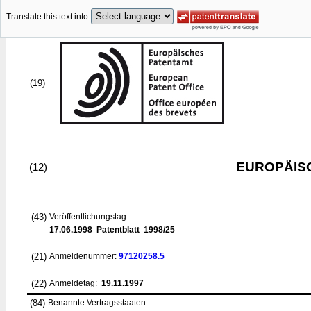
Translate this text into
(19)
EUROPÄIS
(12)
(43)
Veröffentlichungstag:
17.06.1998
Patentblatt 1998/25
(21)
Anmeldenummer:
97120258.5
(22)
Anmeldetag:
19.11.1997
(84)
Benannte Vertragsstaaten: