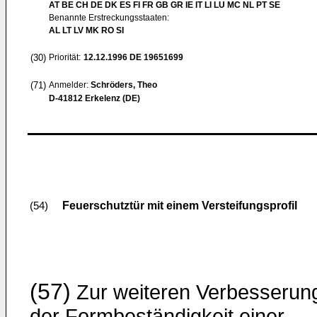
AT BE CH DE DK ES FI FR GB GR IE IT LI LU MC NL PT SE
Benannte Erstreckungsstaaten:
AL LT LV MK RO SI
(30)
Priorität:
12.12.1996
DE 19651699
(71)
Anmelder:
Schröders, Theo
D-41812 Erkelenz (DE)
Feuerschutztür mit einem Versteifungsprofil
(54)
(57)
Zur weiteren Verbesserun
der Formbeständigkeit einer