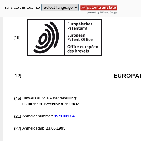
Translate this text into
(19)
EUROPÄI
(12)
(45)
Hinweis auf die Patenterteilung:
05.08.1998
Patentblatt 1998/32
(21)
Anmeldenummer:
95710013.4
(22)
Anmeldetag:
23.05.1995