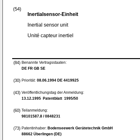
(54)
Inertialsensor-Einheit
Inertial sensor unit
Unité capteur inertiel
(84)
Benannte Vertragsstaaten:
DE FR GB SE
(30)
Priorität:
08.06.1994
DE 4419925
(43)
Veröffentlichungstag der Anmeldung:
13.12.1995
Patentblatt 1995/50
(60)
Teilanmeldung:
98101587.8 / 0848231
(73)
Patentinhaber:
Bodenseewerk Gerätetechnik GmbH
88662 Überlingen (DE)