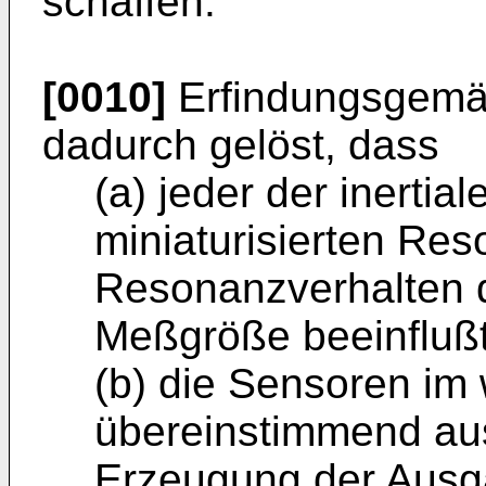
schaffen.
[0010]
Erfindungsgemä
dadurch gelöst, dass
(a) jeder der inerti
miniaturisierten Res
Resonanzverhalten du
Meßgröße beeinflußt 
(b) die Sensoren im
übereinstimmend aus
Erzeugung der Aus