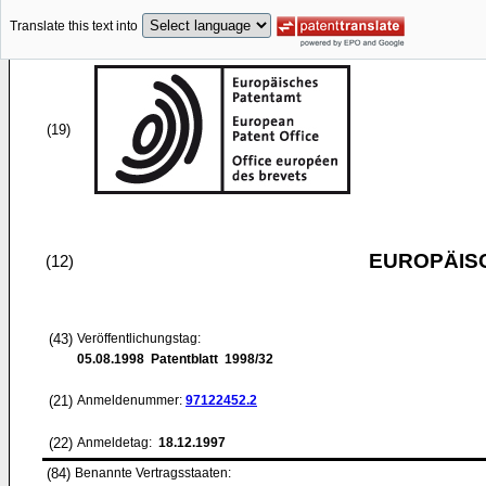
Translate this text into
(19)
EUROPÄIS
(12)
(43)
Veröffentlichungstag:
05.08.1998
Patentblatt 1998/32
(21)
Anmeldenummer:
97122452.2
(22)
Anmeldetag:
18.12.1997
(84)
Benannte Vertragsstaaten: