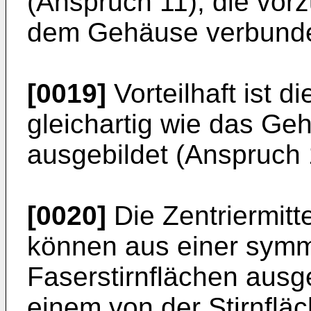
(Anspruch 11), die vor
dem Gehäuse verbunde
[0019]
Vorteilhaft ist 
gleichartig wie das Ge
ausgebildet (Anspruch 
[0020]
Die Zentriermitt
können aus einer symm
Faserstirnflächen aus
einem von der Stirnfl