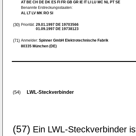
AT BE CH DE DK ES FI FR GB GR IE IT LI LU MC NL PT SE
Benannte Erstreckungsstaaten:
AL LT LV MK RO SI
(30)
Priorität:
29.01.1997
DE 19703566
01.09.1997
DE 19738123
(71)
Anmelder:
Spinner GmbH Elektrotechnische Fabrik
80335 München (DE)
LWL-Steckverbinder
(54)
(57)
Ein LWL-Steckverbinder is