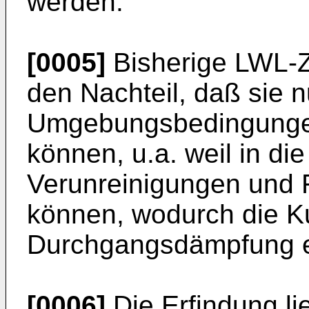
werden.
[0005]
Bisherige LWL-Z
den Nachteil, daß sie 
Umgebungsbedingungen
können, u.a. weil in d
Verunreinigungen und F
können, wodurch die K
Durchgangsdämpfung er
[0006]
Die Erfindung li