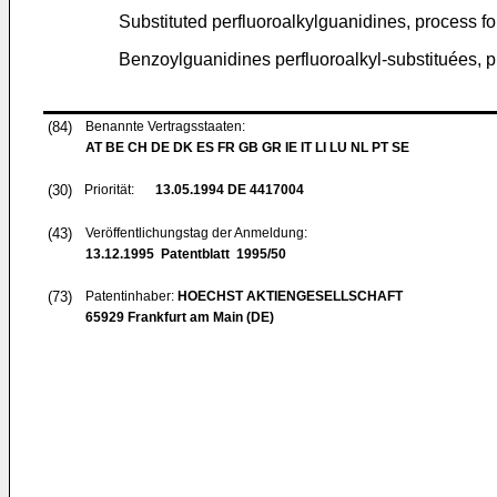
Substituted perfluoroalkylguanidines, process fo
Benzoylguanidines perfluoroalkyl-substituées,
(84)
Benannte Vertragsstaaten:
AT BE CH DE DK ES FR GB GR IE IT LI LU NL PT SE
(30)
Priorität:
13.05.1994
DE 4417004
(43)
Veröffentlichungstag der Anmeldung:
13.12.1995
Patentblatt 1995/50
(73)
Patentinhaber:
HOECHST AKTIENGESELLSCHAFT
65929 Frankfurt am Main (DE)