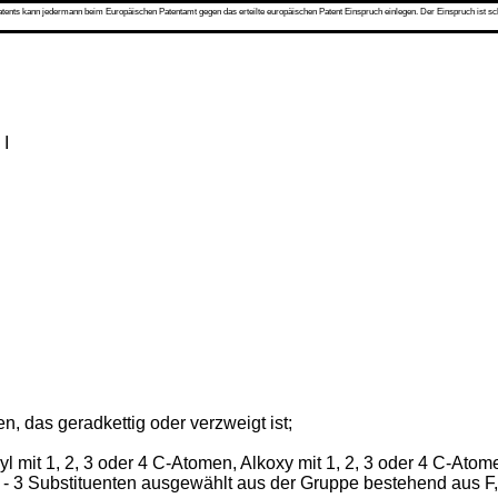
s kann jedermann beim Europäischen Patentamt gegen das erteilte europäischen Patent Einspruch einlegen. Der Einspruch ist schriftli
 I
n, das geradkettig oder verzweigt ist;
kyl mit 1, 2, 3 oder 4 C-Atomen, Alkoxy mit 1, 2, 3 oder 4 C-Ato
 - 3 Substituenten ausgewählt aus der Gruppe bestehend aus F,