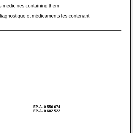
 as medicines containing them
diagnostique et médicaments les contenant
EP-A- 0 556 674
EP-A- 0 602 522