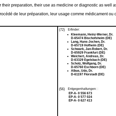
r their preparation, their use as medicine or diagnostic as well
 procédé de leur préparation, leur usage comme médicament ou 
(72)
Erfinder:
Kleemann, Heinz-Werner, Dr.
D-65474 Bischofsheim (DE)
Lang, Hans-Jochen, Dr.
D-65719 Hofheim (DE)
Schwark, Jan-Robert, Dr.
D-65929 Frankfurt (DE)
Weichert, Andreas, Dr.
D-63329 Egelsbach (DE)
Scholz, Wolfgang, Dr.
D-65760 Eschborn (DE)
Albus, Udo, Dr.
D-61197 Florstadt (DE)
(56)
Entgegenhaltungen: :
EP-A- 0 556 673
EP-A- 0 577 024
EP-A- 0 627 413