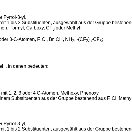
 Pyrrol-3-yl,
t 1 bis 2 Substituenten, ausgewählt aus der Gruppe bestehend au
omen, Formyl, Carboxy, CF
oder Methyl;
3
oder 3-C-Atomen, F, Cl, Br, OH, NH
, -(CF
)
-CF
;
2
2
o
3
 I, in denen bedeuten:
l mit 1, 2, 3 oder 4 C-Atomen, Methoxy, Phenoxy,
einem Substituenten aus der Gruppe bestehend aus F, Cl, Methy
 Pyrrol-3-yl,
t 1 bis 2 Substituenten, ausgewählt aus der Gruppe bestehend au