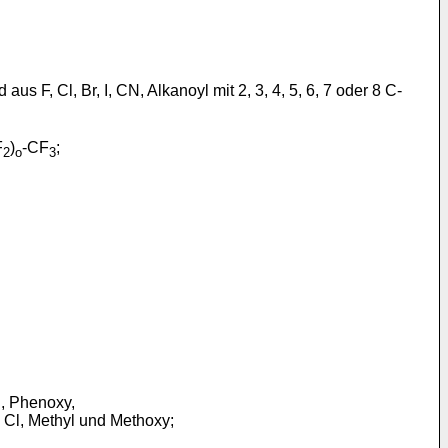
 F, Cl, Br, I, CN, Alkanoyl mit 2, 3, 4, 5, 6, 7 oder 8 C-
F
)
-CF
;
2
o
3
n, Phenoxy,
 Cl, Methyl und Methoxy;