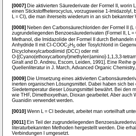
[0007]
Die aktivierten Säurederivate der Formel II, worin
einen Stickstoffheterocyclus, vorzugsweise 1-Imidazolyl,
L = Cl), die man ihrerseits wiederum in an sich bekannte
[0008]
Neben den Carbonsäurechloriden der Formel II (L = 
zugrundeliegenden Benzoesäurederivaten (Formel II, L = O
Methanol, die Imidazolide der Formel II durch Behandeln m
Anhydride II mit Cl-COOC
H
oder Tosylchlorid in Gegenw
2
5
Dicyclohexylcarbodiimid (DCC) oder mit
O-[(Cyano(ethoxycarbonyl)methylen)amino]-1,1,3,3-tetram
Giralt and D. Andreu, Escom, Leiden, 1991]. Eine Reihe g
Quellenliteratur in J. March, Advanced Organic Chemistry
[0009]
Die Umsetzung eines aktivierten Carbonsäurederivat
inerten organischen Lösungsmittel. Dabei haben sich bei
Siedetemperatur dieser Lösungsmittel bewährt. Bei den me
wie THF, Dimethoxyethan, Dioxan gearbeitet. Aber auch 
Guanidin verwendet werden.
[0010]
Wenn L = Cl bedeutet, arbeitet man vorteilhaft un
[0011]
Ein Teil der zugrundeliegenden Benzoesäurederivat
literaturbekannten Methoden hergestellt werden. Die er
Verbindungen I umgesetzt.