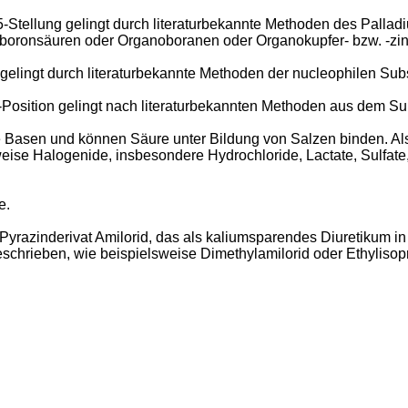
 5-Stellung gelingt durch literaturbekannte Methoden des Pallad
noboronsäuren oder Organoboranen oder Organokupfer- bzw. -zi
 gelingt durch literaturbekannte Methoden der nucleophilen Sub
Position gelingt nach literaturbekannten Methoden aus dem Sulfo
 Basen und können Säure unter Bildung von Salzen binden. Al
ise Halogenide, insbesondere Hydrochloride, Lactate, Sulfate, C
e.
 Pyrazinderivat Amilorid, das als kaliumsparendes Diuretikum i
schrieben, wie beispielsweise Dimethylamilorid oder Ethylisopr