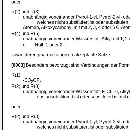
oder
R(2) und R(3)
unabhängig voneinander Pyrrol-1-yl, Pyrrol-2-yl- oder
welches nicht substituiert ist oder substituiert mi
Atomen, Alkoxycarbonyl mit mit 2, 3, 4 oder 5 C-At
R(4) und R(5)
unabhängig voneinander Wasserstoff, Alkyl mit 1, 2 
o Null, 1 oder 2;
sowie deren pharmakologisch akzeptable Salze.
[0003]
Besonders bevorzugt sind Verbindungen der Formel
R(1)
-SO
CF
;
2
3
R(2) und R(3)
unabhängig voneinander Wasserstoff, F, Cl, Br, Alky
das unsubstituiert ist oder substituiert ist mit 
oder
R(2) und R(3)
unabhängig voneinander Pyrrol-1-yl, Pyrrol-2-yl- oder
welches nicht substituiert ist oder substituiert mi