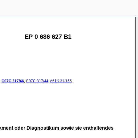
EP 0 686 627 B1
:
C07C
317/46
,
C07C
317/44
,
A61K
31/155
ikament oder Diagnostikum sowie sie enthaltendes