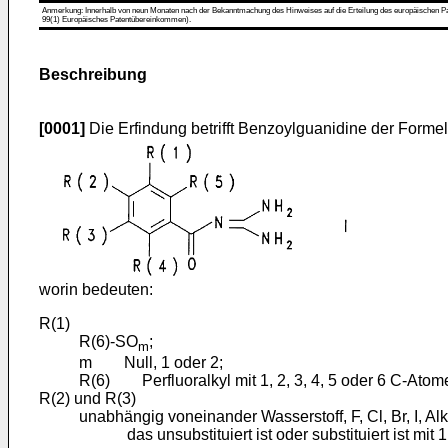
Anmerkung: Innerhalb von neun Monaten nach der Bekanntmachung des Hinweises auf die Erteilung des europäischen Patent
99(1) Europäisches Patentübereinkommen).
Beschreibung
[0001]
Die Erfindung betrifft Benzoylguanidine der Formel
worin bedeuten:
R(1)
R(6)-SO
;
m
m Null, 1 oder 2;
R(6) Perfluoralkyl mit 1, 2, 3, 4, 5 oder 6 C-Atome
R(2) und R(3)
unabhängig voneinander Wasserstoff, F, Cl, Br, I, Al
das unsubstituiert ist oder substituiert ist mit 1