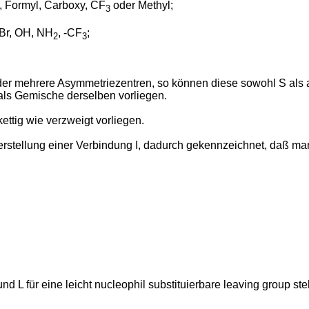
, Formyl, Carboxy, CF
oder Methyl;
3
 Br, OH, NH
, -CF
;
2
3
 oder mehrere Asymmetriezentren, so können diese sowohl S als 
als Gemische derselben vorliegen.
ttig wie verzweigt vorliegen.
 Herstellung einer Verbindung I, dadurch gekennzeichnet, daß ma
 L für eine leicht nucleophil substituierbare leaving group ste