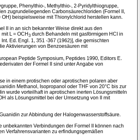
ruppe, Phenylthio-, Methylthio-, 2-Pyridylthiogruppe,
s den zugrundeliegenden Carbonsäurechloriden (Formel II,
 OH) beispielsweise mit Thionylchlorid herstellen kann.
l II in an sich bekannter Weise direkt aus den
I mit L = OCH
durch Behandeln mit gasförmigem HCI in
3
nt. Ed. Engl. 1, 351 -367 (1962)], die gemischten
 die Aktivierungen von Benzoesäuren mit
European Peptide Symposium, Peptides 1990, Editors E.
ederivaten der Formel II sind unter Angabe von
se in einem protischen oder aprotischen polaren aber
uanidin Methanol, Isopropanol oder THF von 20°C bis zur
 wurde vorteilhaft in aprotischen inerten Lösungsmitteln
H als Lösungsmittel bei der Umsetzung von II mit
n Guanidin zur Abbindung der Halogenwasserstoffsäure.
 Die unbekannten Verbindungen der Formel II können nach
nen Verfahrensvarianten zu erfindungsgemäßen