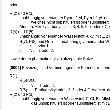
oder
R(2) und R(3)
unabhängig voneinander Pyrrol-1-yl, Pyrrol-2-yl- oder
welches nicht substituiert ist oder substituiert mit
Atomen, Alkoxycarbonyl mit 2, 3, 4, 5, 6, 7 oder 8 
R(4) und R(5)
unabhängig voneinander Wasserstoff, Alkyl mit 1, 2 
R(7), R(8) und R(9) unabhängig voneinander Wasser
n Null oder 1;
o Null, 1 oder 2;
sowie deren pharmakologisch akzeptable Salze.
[0002]
Bevorzugt sind Verbindungen der Formel I, in den
R(1)
R(6)-SO
;
m
m Null, 1 oder 2;
R(6) Perfluoralkyl mit 1, 2, 3 oder 4 C-Atomen, das
R(2) und R(3)
unabhängig voneinander Wasserstoff, F, Cl, Br, Alkyl
das unsubstituiert ist oder substituiert ist mit 1