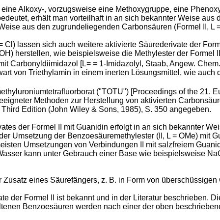
 L eine Alkoxy-, vorzugsweise eine Methoxygruppe, eine Phenoxyg
 bedeutet, erhält man vorteilhaft in an sich bekannter Weise au
r Weise aus den zugrundeliegenden Carbonsäuren (Formel II, L =
Cl) lassen sich auch weitere aktivierte Säurederivate der Forme
H) herstellen, wie beispielsweise die Methylester der Formel I
it Carbonyldiimidazol [L= = 1-Imidazolyl, Staab, Angew. Chem. I
art von Triethylamin in einem inerten Lösungsmittel, wie auch
ethyluroniumtetrafluorborat ("TOTU") [Proceedings of the 21. 
eeigneter Methoden zur Herstellung von aktivierten Carbonsäur
, Third Edition (John Wiley & Sons, 1985), S. 350 angegeben.
es der Formel II mit Guanidin erfolgt in an sich bekannter Wei
 der Umsetzung der Benzoesäuremethylester (II, L = OMe) mit G
isten Umsetzungen von Verbindungen II mit salzfreiem Guanidin
Wasser kann unter Gebrauch einer Base wie beispielsweise NaO
ter Zusatz eines Säurefängers, z. B. in Form von überschüssige
e der Formel II ist bekannt und in der Literatur beschrieben.
haltenen Benzoesäuren werden nach einer der oben beschriebe