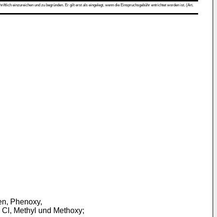
ch einzureichen und zu begründen. Er gilt erst als eingelegt, wenn die Einspruchsgebühr entrichtet worden ist. (Art.
men, Phenoxy,
 Cl, Methyl und Methoxy;