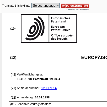
Translate this text into
(19)
EUROPÄIS
(12)
(43)
Veröffentlichungstag:
19.08.1998
Patentblatt 1998/34
(21)
Anmeldenummer:
98100702.4
(22)
Anmeldetag:
16.01.1998
(84)
Benannte Vertragsstaaten: