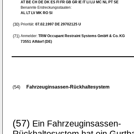
AT BE CH DE DK ES FI FR GB GR IE IT LI LU MC NL PT SE
Benannte Erstreckungsstaaten:
AL LT LV MK RO SI
(30)
Priorität:
07.02.1997
DE 29702125 U
(71)
Anmelder:
TRW Occupant Restraint Systems GmbH & Co. KG
73551 Alfdorf (DE)
Fahrzeuginsassen-Rückhaltesystem
(54)
(57)
Ein Fahrzeuginsassen-
Rückhaltesystem hat ein Gurtb