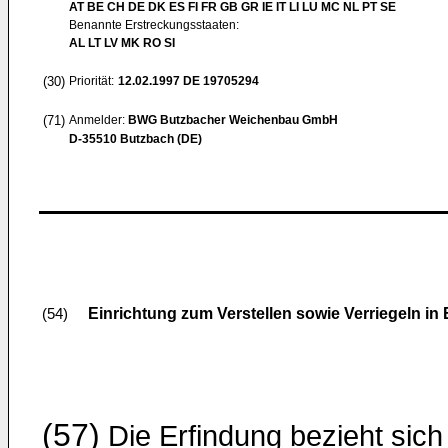
AT BE CH DE DK ES FI FR GB GR IE IT LI LU MC NL PT SE
Benannte Erstreckungsstaaten:
AL LT LV MK RO SI
(30)
Priorität:
12.02.1997
DE 19705294
(71)
Anmelder:
BWG Butzbacher Weichenbau GmbH
D-35510 Butzbach (DE)
Einrichtung zum Verstellen sowie Verriegeln i
(54)
(57)
Die Erfindung bezieht sich