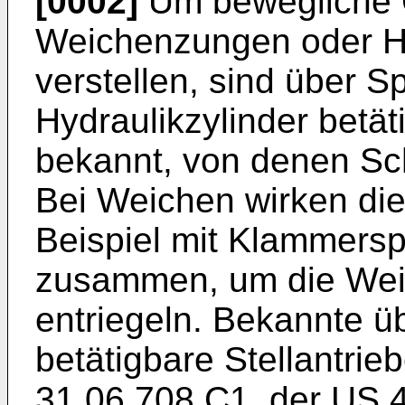
[0002]
Um bewegliche G
Weichenzungen oder He
verstellen, sind über S
Hydraulikzylinder betät
bekannt, von denen Sc
Bei Weichen wirken di
Beispiel mit Klammers
zusammen, um die Wei
entriegeln. Bekannte ü
betätigbare Stellantrie
31 06 708 C1, der US 