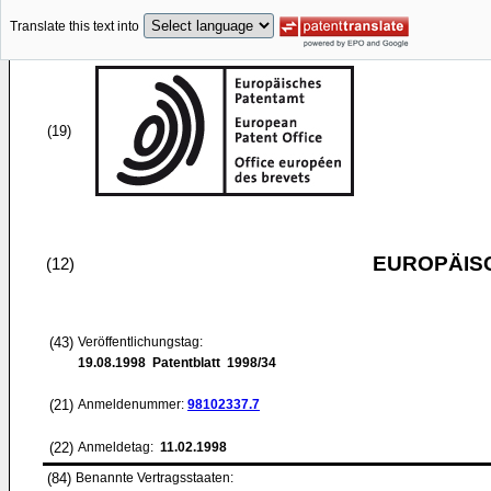
Translate this text into
(19)
EUROPÄIS
(12)
(43)
Veröffentlichungstag:
19.08.1998
Patentblatt 1998/34
(21)
Anmeldenummer:
98102337.7
(22)
Anmeldetag:
11.02.1998
(84)
Benannte Vertragsstaaten: