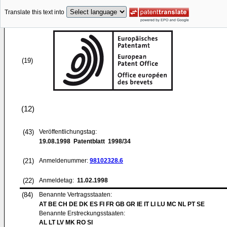
Translate this text into
(19)
(12)
(43)
Veröffentlichungstag:
19.08.1998
Patentblatt 1998/34
(21)
Anmeldenummer:
98102328.6
(22)
Anmeldetag:
11.02.1998
(84)
Benannte Vertragsstaaten:
AT BE CH DE DK ES FI FR GB GR IE IT LI LU MC NL PT SE
Benannte Erstreckungsstaaten:
AL LT LV MK RO SI