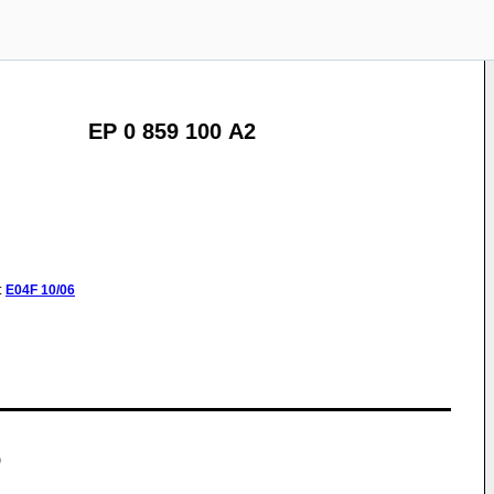
EP 0 859 100 A2
:
E04F
10/06
)