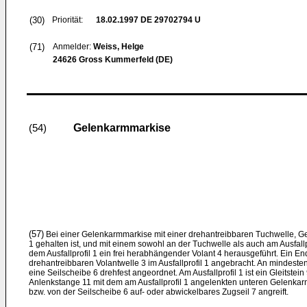
(30)
Priorität:
18.02.1997
DE 29702794 U
(71)
Anmelder:
Weiss, Helge
24626 Gross Kummerfeld (DE)
Gelenkarmmarkise
(54)
(57)
Bei einer Gelenkarmmarkise mit einer drehantreibbaren Tuchwelle, Ge
1 gehalten ist, und mit einem sowohl an der Tuchwelle als auch am Ausfallpr
dem Ausfallprofil 1 ein frei herabhängender Volant 4 herausgeführt. Ein End
drehantreibbaren Volantwelle 3 im Ausfallprofil 1 angebracht. An mindeste
eine Seilscheibe 6 drehfest angeordnet. Am Ausfallprofil 1 ist ein Gleitstei
Anlenkstange 11 mit dem am Ausfallprofil 1 angelenkten unteren Gelenkar
bzw. von der Seilscheibe 6 auf- oder abwickelbares Zugseil 7 angreift.