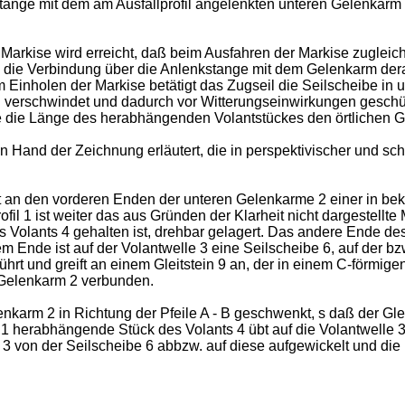
kstange mit dem am Ausfallprofil angelenkten unteren Gelenkarm
rkise wird erreicht, daß beim Ausfahren der Markise zugleich 
rch die Verbindung über die Anlenkstange mit dem Gelenkarm dera
m Einholen der Markise betätigt das Zugseil die Seilscheibe in 
il verschwindet und dadurch vor Witterungseinwirkungen geschüt
se die Länge des herabhängenden Volantstückes den örtlichen
n Hand der Zeichnung erläutert, die in perspektivischer und s
ist an den vorderen Enden der unteren Gelenkarme 2 einer in be
l 1 ist weiter das aus Gründen der Klarheit nicht dargestellte
nes Volants 4 gehalten ist, drehbar gelagert. Das andere Ende de
 Ende ist auf der Volantwelle 3 eine Seilscheibe 6, auf der bzw.
hrt und greift an einem Gleitstein 9 an, der in einem C-förmigen 
m Gelenkarm 2 verbunden.
karm 2 in Richtung der Pfeile A - B geschwenkt, s daß der Glei
l 1 herabhängende Stück des Volants 4 übt auf die Volantwell
e 3 von der Seilscheibe 6 abbzw. auf diese aufgewickelt und d