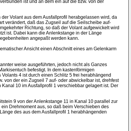
 verbunden ist und an dem ein auf die bzw. von der
der Volant aus dem Ausfallprofil herabgelassen wird, da
rt verändert, daß das Zugseil auf die Seilscheibe auf-
umgekehrter Richtung, so daß der Volant aufgewickelt wird
zt ist. Dabei kann die Anlenkstange in der Länge
 Gegebenheiten angepaßt werden kann.
chematischer Ansicht einen Abschnitt eines am Gelenkarm
kannter weise ausgeführten, jedoch nicht als Ganzes
 Markisentuch befestigt. In dem kastenförmigen
s Volants 4 ist durch einen Schlitz 5 frei herabhängend
 von der ein Zugseil 7 auf- oder abwickelbar ist, drehfest
Kanal 10 im Ausfallprofil 1 verschiebbar gelagert ist. Der
tstein 9 von der Anlenkstange 11 in Kanal 10 parallel zur
e 3 ein Drehmoment aus, so daß beim Verschieben des
ie Länge des aus dem Ausfallprofil 1 herabhängenden