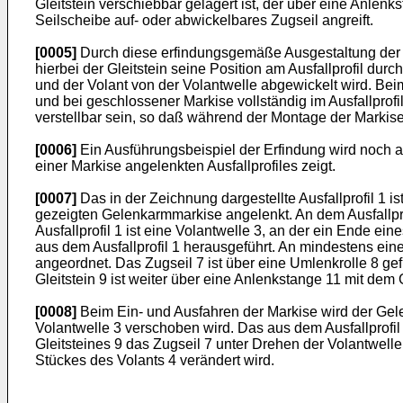
Gleitstein verschiebbar gelagert ist, der über eine Anlen
Seilscheibe auf- oder abwickelbares Zugseil angreift.
[0005]
Durch diese erfindungsgemäße Ausgestaltung der Ma
hierbei der Gleitstein seine Position am Ausfallprofil du
und der Volant von der Volantwelle abgewickelt wird. Bei
und bei geschlossener Markise vollständig im Ausfallprof
verstellbar sein, so daß während der Montage der Marki
[0006]
Ein Ausführungsbeispiel der Erfindung wird noch a
einer Markise angelenkten Ausfallprofiles zeigt.
[0007]
Das in der Zeichnung dargestellte Ausfallprofil 1 
gezeigten Gelenkarmmarkise angelenkt. An dem Ausfallprofi
Ausfallprofil 1 ist eine Volantwelle 3, an der ein Ende ei
aus dem Ausfallprofil 1 herausgeführt. An mindestens einem
angeordnet. Das Zugseil 7 ist über eine Umlenkrolle 8 gefü
Gleitstein 9 ist weiter über eine Anlenkstange 11 mit de
[0008]
Beim Ein- und Ausfahren der Markise wird der Gelen
Volantwelle 3 verschoben wird. Das aus dem Ausfallprofi
Gleitsteines 9 das Zugseil 7 unter Drehen der Volantwell
Stückes des Volants 4 verändert wird.