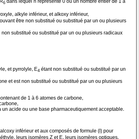
-R
dans lequel n représente 0 ou un nombre entier de 1 à
6
le, alkyle inférieur, et alkoxy inférieur,
ouvant être non substitué ou substitué par un ou plusieurs
e non substitué ou substitué par un ou plusieurs radicaux
le, et pyrrolyle, E
étant non substitué ou substitué par un
4
one et est non substitué ou substitué par un ou plusieurs
s contenant de 1 à 6 atomes de carbone,
 carbone,
on à un acide ou une base pharmaceutiquement acceptable.
lcoxy inférieur et aux composés de formule (I) pour
méthyle, leurs isomères Z et E, leurs isomères optiques,