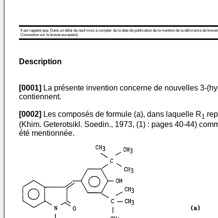
Il est rappelé que: Dans un délai de neuf mois à compter de la date de publication de la mention de la délivrance de brevet
Convention sur le brevet européen).
Description
[0001]
La présente invention concerne de nouvelles 3-(hy
contiennent.
[0002]
Les composés de formule (a), dans laquelle R
rep
1
(Khim. Geterotsikl. Soedin., 1973, (1) : pages 40-44) com
été mentionnée.