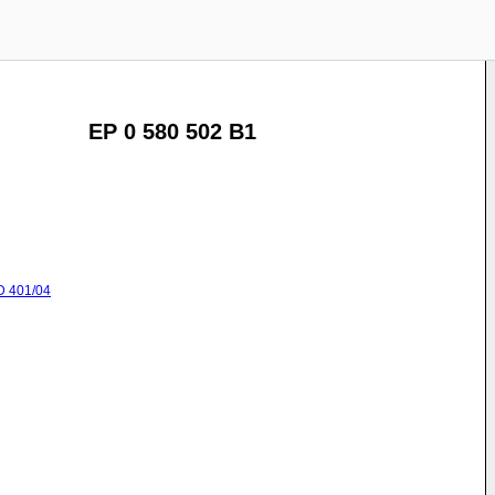
EP 0 580 502 B1
D
401/04