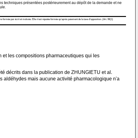
ions techniques présentées postérieurement au dépôt de la demande et ne
ule.
re formée par écrit et motivée. Elle n'est réputée formée qu'après paiement de la taxe d'opposition. (Art. 99(1)
n et les compositions pharmaceutiques qui les
té décrits dans la publication de ZHUNGIETU et al.
ains aldéhydes mais aucune activité pharmacologique n'a