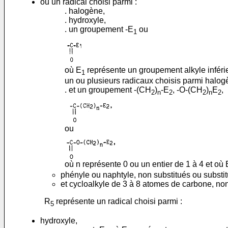
ou un radical choisi parmi :
. halogène,
. hydroxyle,
. un groupement -E
ou
1
où E
représente un groupement alkyle inférieu
1
un ou plusieurs radicaux choisis parmi halogène
. et un groupement -(CH
)
-E
, -O-(CH
)
E
,
2
n
2
2
n
2
ou
où n représente 0 ou un entier de 1 à 4 et où 
phényle ou naphtyle, non substitués ou substitu
et cycloalkyle de 3 à 8 atomes de carbone, non 
R
représente un radical choisi parmi :
5
hydroxyle,