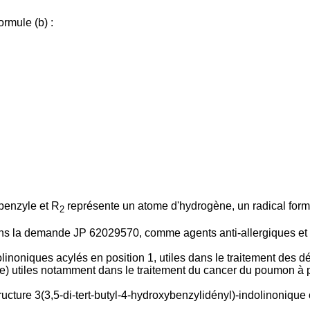
rmule (b) :
benzyle et R
représente un atome d'hydrogène, un radical form
2
s la demande JP 62029570, comme agents anti-allergiques et in
oniques acylés en position 1, utiles dans le traitement des 
e) utiles notamment dans le traitement du cancer du poumon à p
cture 3(3,5-di-tert-butyl-4-hydroxybenzylidényl)-indolinonique