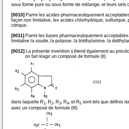
sous forme pure ou sous forme de mélange, et leurs sels
[0010]
Parmi les acides pharmaceutiquement acceptables que
façon non limitative, les acides chlorhydrique, sulfuriqu
citrique.
[0011]
Parmi les bases pharmaceutiquement acceptables que l
limitative la soude, la potasse, la triéthylamine, la diéthyl
[0012]
La présente invention s'étend également au procéd
on fait réagir un composé de formule (II)
dans laquelle R
, R
, R
, R
, et R
sont tels que définis da
1
2
3
4
5
avec un composé de formule (III)