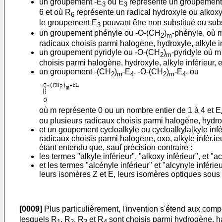
un groupement -E
où E
représente un groupement a
3
3
6 et où R
représente un radical hydroxyle ou alkoxy 
6
le groupement E
pouvant être non substitué ou subst
3
un groupement phényle ou -O-(CH
)
-phényle, où m
2
m
radicaux choisis parmi halogène, hydroxyle, alkyle inf
un groupement pyridyle ou -O-(CH
)
-pyridyle où m
2
m
choisis parmi halogène, hydroxyle, alkyle inférieur, et
un groupement -(CH
)
-E
, -O-(CH
)
-E
, ou
2
m
4
2
m
4
où m représente 0 ou un nombre entier de 1 à 4 et E
ou plusieurs radicaux choisis parmi halogène, hydroxyl
et un goupement cycloalkyle ou cycloalkylalkyle infér
radicaux choisis parmi halogène, oxo, alkyle infér.ieur
étant entendu que, sauf précision contraire :
les termes "alkyle inférieur", "alkoxy inférieur", et
et les termes "alcényle inférieur" et "alcynyle infé
leurs isomères Z et E, leurs isomères optiques sou
[0009]
Plus particulièrement, l'invention s'étend aux comp
lesquels R
, R
, R
et R
sont choisis parmi hydrogène, hal
1
2
3
4