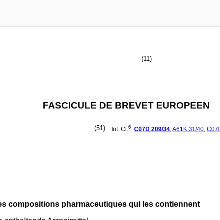
(11)
FASCICULE DE BREVET EUROPEEN
(51)
6
Int. Cl.
:
C07D
209/34
,
A61K
31/40
,
C07
 les compositions pharmaceutiques qui les contiennent