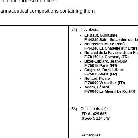
 enthaltende Arzneimittel
harmaceutical compositions containing them
(72)
Inventeurs:
Le Baut, Guillaume
F-44230 Saint-Sebastien sur Lo
Nourisson, Marie Renée
F-44240 La Chapelle sur Erdre
Renaud de la Faverie, Jean-Fr
F-78150 Le Chesnay (FR)
Bizot-Espiard, Jean-Guy
F-75015 Paris (FR)
Caignard, Daniel-Henri
F-75015 Paris (FR)
Renard, Pierre
F-78000 Versailles (FR)
Adam, Gérard
F-78600 Le Mesnil Le Roi (FR)
(56)
Documents cités: :
EP-A- 429 685
US-A- 5 124 347
Remarques: