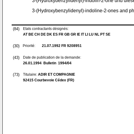
3-(Hydroxybenzylidenyl)-Indolin-2-one und diese
3-(Hydroxybenzylidenyl)-indoline-2-ones and p
(84)
Etats contractants désignés:
AT BE CH DE DK ES FR GB GR IE IT LI LU NL PT SE
(30)
Priorité:
21.07.1992
FR 9208951
(43)
Date de publication de la demande:
26.01.1994
Bulletin 1994/04
(73)
Titulaire:
ADIR ET COMPAGNIE
92415 Courbevoie Cédex (FR)