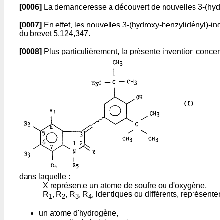
[0006]
La demanderesse a découvert de nouvelles 3-(hydro
[0007]
En effet, les nouvelles 3-(hydroxy-benzylidényl)-i
du brevet 5,124,347.
[0008]
Plus particulièrement, la présente invention concer
dans laquelle :
X représente un atome de soufre ou d'oxygène,
R
, R
, R
, R
, identiques ou différents, représent
1
2
3
4
un atome d'hydrogène,