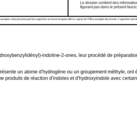
Le dossier contient des informat
figurant pas dans le présent fascic
 européen, toute personne peut faire opposition au brevet européen délivré, auprès de l'Office européen des brevets. L'opposition doit êt
droxybenzylidényl)-indoline-2-ones, leur procédé de préparatio
résente un atome d'hydrogène ou un groupement méthyle, ont é
me produits de réaction d'indoles et d'hydroxyindole avec cert