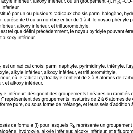
cyle inférieur, alkoxy inférieur, ou un groupement -(CH
)
-CO
2
n
inférieur,
itué par un ou plusieurs radicaux choisis parmi halogène, hydroxy
 représente 0 ou un nombre entier de 1 à 4, le noyau phényle p
érieur, alkoxy inférieur, et trifluorométhyle,
 est tel que défini précédemment, le noyau pyridyle pouvant êtr
 alkoxy inférieur,
est un radical choisi parmi naphtyle, pyrimidinyle, thiényle, fury
4
e, alkyle inférieur, alkoxy inférieur, et trifluorométhyle,
ieur, où le radical cycloalkyle contient de 3 à 8 atomes de carb
, et alkoxy inférieur,
 "acyle inférieur" désignent des groupements linéaires ou ramifié
rieur" représentent des groupements insaturés de 2 à 6 atomes de
s forme pure, ou sous forme de mélange, et leurs sels d'additi
osés de formule (I) pour lesquels R
représente un groupement a
5
ogène, hydroxyle, alkyle inférieur, alcoxy inférieur, et trifluoro