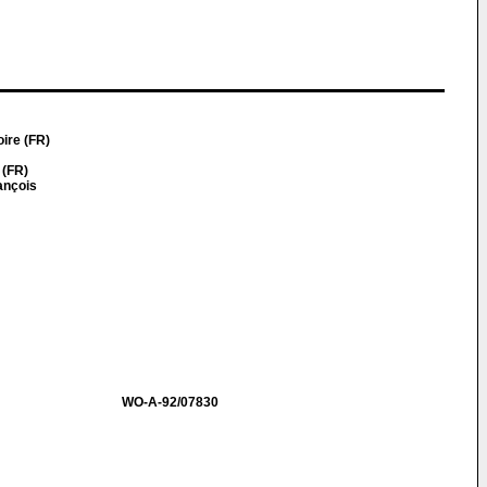
ire (FR)
 (FR)
ançois
WO-A-92/07830