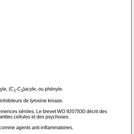
yle, (C
-C
)acyle, ou phényle.
1
3
hibiteurs de tyrosine kinase.
démences séniles. Le brevet WO 9207830 décrit des
etites cellules et des psychoses.
 comme agents anti-inflammatoires.