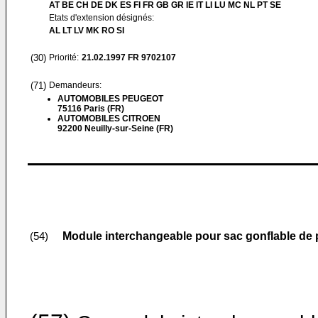
AT BE CH DE DK ES FI FR GB GR IE IT LI LU MC NL PT SE
Etats d'extension désignés:
AL LT LV MK RO SI
(30)
Priorité:
21.02.1997
FR 9702107
(71)
Demandeurs:
AUTOMOBILES PEUGEOT
75116 Paris (FR)
AUTOMOBILES CITROEN
92200 Neuilly-sur-Seine (FR)
Module interchangeable pour sac gonflable de p
(54)