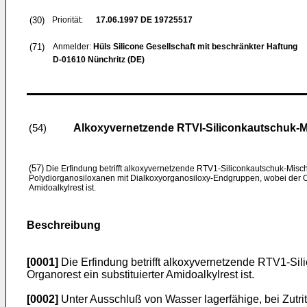
(30)
Priorität:
17.06.1997
DE 19725517
(71)
Anmelder:
Hüls Silicone Gesellschaft mit beschränkter Haftung
D-01610 Nünchritz (DE)
Alkoxyvernetzende RTVl-Siliconkautschuk-
(54)
(57)
Die Erfindung betrifft alkoxyvernetzende RTV1-Siliconkautschuk-Misc
Polydiorganosiloxanen mit Dialkoxyorganosiloxy-Endgruppen, wobei der Or
Amidoalkylrest ist.
Beschreibung
[0001]
Die Erfindung betrifft alkoxyvernetzende RTV1-Si
Organorest ein substituierter Amidoalkylrest ist.
[0002]
Unter Ausschluß von Wasser lagerfähige, bei Zut