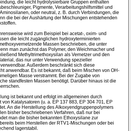
indung, die leicht hydrolysierbare Gruppen enthalten
sbeschleuniger, Pigmente, Verarbeitungshilfsmittel und
 Aminosilanen, oder neutral, z. B. durch Verbindungen, die
nn die bei der Aushärtung der Mischungen entstehenden
stoffen.
ensweise wird zum Beispiel bei acetat-, oxim- und
en die leicht zugänglichen hydroxyterminierten
, methoxyvernetzende Massen beschrieben, die unter
, wenn man zunächst das Polymer, den Weichmacher und
hließend Methyltrimethoxysilan als Vernetzer und den
aterial, das nur unter Verwendung spezieller
t verwendbar. Außerdem beschränkt sich diese
nicht anwendbar. Es ist bekannt, daß beim Mischen von OH-
krümeligen Masse verstrammt. Bei der Zugabe von
che standfesten Massen benötigt. Darüber hinaus ist die
herrschen.
ng ist bekannt und erfolgt im allgemeinen durch
t von Katalysatoren (u. a. EP 137 883, EP 304 701, EP
det. An die Herstellung des Alkoxyendgruppenpolymers
allen bisher beschriebenen Verfahren, daß nur bei
et man die bisher bekannten Ethoxysilane zur
 bereits beim Herstellen der RTV1-Mischungen oder bei
chend lagerstabil.