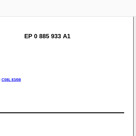
EP 0 885 933 A1
:
C08L
83/08