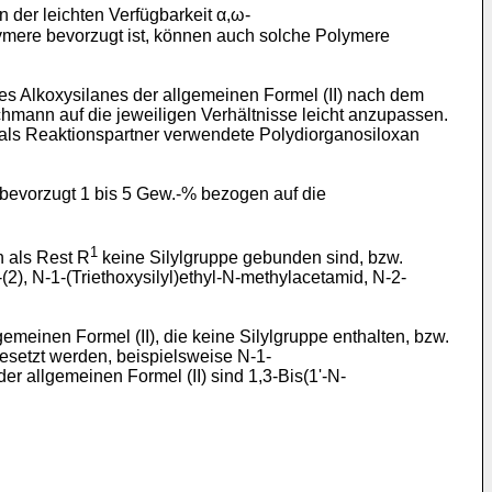
n der leichten Verfügbarkeit α,ω-
ymere bevorzugt ist, können auch solche Polymere
es Alkoxysilanes der allgemeinen Formel (II) nach dem
mann auf die jeweiligen Verhältnisse leicht anzupassen.
als Reaktionspartner verwendete Polydiorganosiloxan
bevorzugt 1 bis 5 Gew.-% bezogen auf die
1
n als Rest R
keine Silylgruppe gebunden sind, bzw.
n-(2), N-1-(Triethoxysilyl)ethyl-N-methylacetamid, N-2-
meinen Formel (II), die keine Silylgruppe enthalten, bzw.
gesetzt werden, beispielsweise N-1-
der allgemeinen Formel (II) sind 1,3-Bis(1'-N-