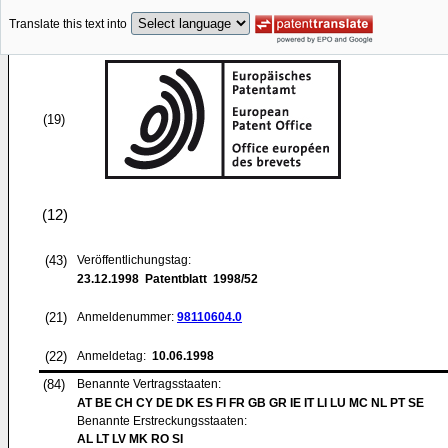
Translate this text into
(19)
(12)
(43)
Veröffentlichungstag:
23.12.1998
Patentblatt 1998/52
(21)
Anmeldenummer:
98110604.0
(22)
Anmeldetag:
10.06.1998
(84)
Benannte Vertragsstaaten:
AT BE CH CY DE DK ES FI FR GB GR IE IT LI LU MC NL PT SE
Benannte Erstreckungsstaaten:
AL LT LV MK RO SI