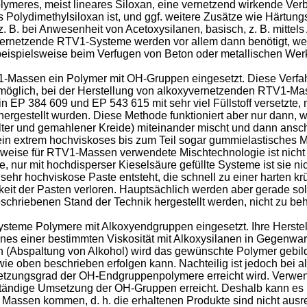
lymeres, meist lineares Siloxan, eine vernetzend wirkende Verb
 Polydimethylsiloxan ist, und ggf. weitere Zusätze wie Härtung
z. B. bei Anwesenheit von Acetoxysilanen, basisch, z. B. mittels
 vernetzende RTV1-Systeme werden vor allem dann benötigt, we
 beispielsweise beim Verfugen von Beton oder metallischen Werk
-Massen ein Polymer mit OH-Gruppen eingesetzt. Diese Verfahr
glich, bei der Herstellung von alkoxyvernetzenden RTV1-Mass
in EP 384 609 und EP 543 615 mit sehr viel Füllstoff versetzte
ergestellt wurden. Diese Methode funktioniert aber nur dann
ällter und gemahlener Kreide) miteinander mischt und dann ansc
ein extrem hochviskoses bis zum Teil sogar gummielastisches M
rweise für RTV1-Massen verwendete Mischtechnologie ist nich
, nur mit hochdisperser Kieselsäure gefüllte Systeme ist sie 
ehr hochviskose Paste entsteht, die schnell zu einer harten 
keit der Pasten verloren. Hauptsächlich werden aber gerade sol
chriebenen Stand der Technik hergestellt werden, nicht zu be
me Polymere mit Alkoxyendgruppen eingesetzt. Ihre Herstellu
es einer bestimmten Viskosität mit Alkoxysilanen in Gegenwar
n (Abspaltung von Alkohol) wird das gewünschte Polymer gebil
 wie oben beschrieben erfolgen kann. Nachteilig ist jedoch bei 
zungsgrad der OH-Endgruppenpolymere erreicht wird. Verwend
lständige Umsetzung der OH-Gruppen erreicht. Deshalb kann es
 Massen kommen, d. h. die erhaltenen Produkte sind nicht ausre