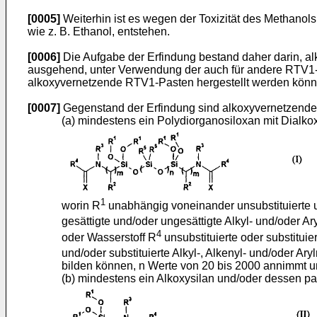
[0005]
Weiterhin ist es wegen der Toxizität des Methano
wie z. B. Ethanol, entstehen.
[0006]
Die Aufgabe der Erfindung bestand daher darin, 
ausgehend, unter Verwendung der auch für andere RTV1-Ma
alkoxyvernetzende RTV1-Pasten hergestellt werden könn
[0007]
Gegenstand der Erfindung sind alkoxyvernetzende
(a) mindestens ein Polydiorganosiloxan mit Dialk
1
worin R
unabhängig voneinander unsubstituierte un
gesättigte und/oder ungesättigte Alkyl- und/oder Ar
4
oder Wasserstoff R
unsubstituierte oder substituier
und/oder substituierte Alkyl-, Alkenyl- und/oder A
bilden können, n Werte von 20 bis 2000 annimmt un
(b) mindestens ein Alkoxysilan und/oder dessen par