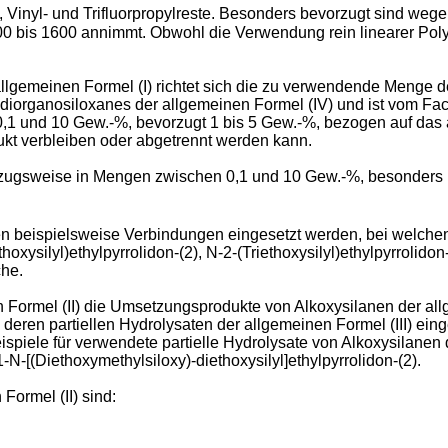
-, Vinyl- und Trifluorpropylreste. Besonders bevorzugt sind wege
00 bis 1600 annimmt. Obwohl die Verwendung rein linearer Pol
llgemeinen Formel (I) richtet sich die zu verwendende Menge d
iorganosiloxanes der allgemeinen Formel (IV) und ist vom Fach
,1 und 10 Gew.-%, bevorzugt 1 bis 5 Gew.-%, bezogen auf das 
ukt verbleiben oder abgetrennt werden kann.
vorzugsweise in Mengen zwischen 0,1 und 10 Gew.-%, besonders 
en beispielsweise Verbindungen eingesetzt werden, bei welche
hoxysilyl)ethylpyrrolidon-(2), N-2-(Triethoxysilyl)ethylpyrrolido
che.
Formel (II) die Umsetzungsprodukte von Alkoxysilanen der allge
deren partiellen Hydrolysaten der allgemeinen Formel (III) ein
Beispiele für verwendete partielle Hydrolysate von Alkoxysilanen 
-N-[(Diethoxymethylsiloxy)-diethoxysilyl]ethylpyrrolidon-(2).
Formel (II) sind: