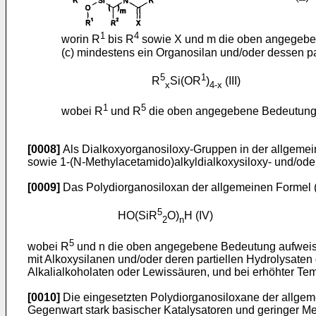
1
4
worin R
bis R
sowie X und m die oben angegebe
(c) mindestens ein Organosilan und/oder dessen par
5
1
R
Si(OR
)
(III)
x
4-x
1
5
wobei R
und R
die oben angegebene Bedeutung a
[0008]
Als Dialkoxyorganosiloxy-Gruppen in der allgemeinen
sowie 1-(N-Methylacetamido)alkyldialkoxysiloxy- und/oder
[0009]
Das Polydiorganosiloxan der allgemeinen Formel (
5
HO(SiR
O)
H (IV)
2
n
5
wobei R
und n die oben angegebene Bedeutung aufwei
mit Alkoxysilanen und/oder deren partiellen Hydrolysate
Alkalialkoholaten oder Lewissäuren, und bei erhöhter Tem
[0010]
Die eingesetzten Polydiorganosiloxane der allgeme
Gegenwart stark basischer Katalysatoren und geringer M