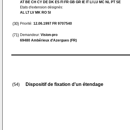
AT BE CH CY DE DK ES FI FR GB GR IE IT LI LU MC NL PT SE
Etats d'extension désignés:
AL LT LV MK RO SI
(30)
Priorité:
12.06.1997
FR 9707540
(71)
Demandeur:
Vision-pro
69480 Ambérieux d'Azergues (FR)
Dispositif de fixation d'un étendage
(54)