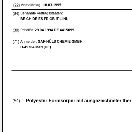
(22)
Anmeldetag:
18.03.1995
(84)
Benannte Vertragsstaaten:
BE CH DE ES FR GB IT LI NL
(30)
Priorität:
29.04.1994
DE 4415095
(71)
Anmelder:
GAF-HÜLS CHEMIE GMBH
D-45764 Marl (DE)
Polyester-Formkörper mit ausgezeichneter therm
(54)