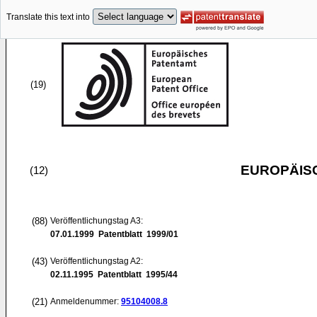
Translate this text into
(19)
EUROPÄIS
(12)
(88)
Veröffentlichungstag A3:
07.01.1999
Patentblatt 1999/01
(43)
Veröffentlichungstag A2:
02.11.1995
Patentblatt 1995/44
(21)
Anmeldenummer:
95104008.8