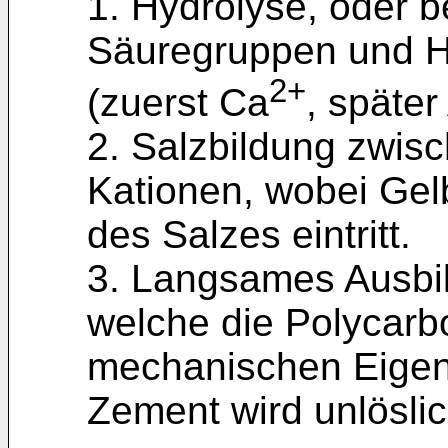
1. Hydrolyse, oder b
Säuregruppen und H
2+
(zuerst Ca
, später
2. Salzbildung zwis
Kationen, wobei Gel
des Salzes eintritt.
3. Langsames Ausbi
welche die Polycarb
mechanischen Eigen
Zement wird unlöslic