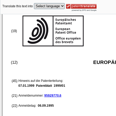
Translate this text into
(19)
EUROPÄI
(12)
(45)
Hinweis auf die Patenterteilung:
07.01.1999
Patentblatt 1999/01
(21)
Anmeldenummer:
95929770.6
(22)
Anmeldetag:
06.09.1995