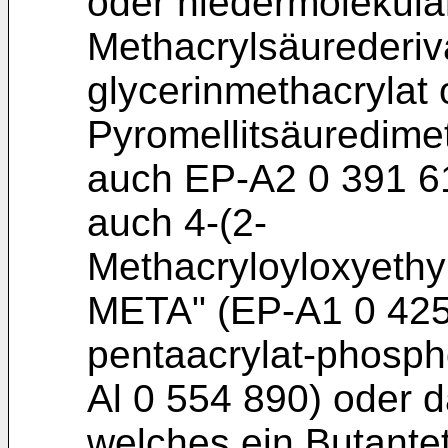
oder niedermolekular
Methacrylsäurederiva
glycerinmethacrylat 
Pyromellitsäuredime
auch EP-A2 0 391 61
auch 4-(2-
Methacryloyloxyethyl
META" (EP-A1 0 425 
pentaacrylat-phosph
Al 0 554 890) oder 
welches ein Butant