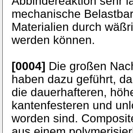
Abbindereaktion sehr l
mechanische Belastbark
Materialien durch wäß
werden können.
[0004]
Die großen Nach
haben dazu geführt, d
die dauerhafteren, höh
kantenfesteren und unl
worden sind. Composit
aus einem polymerisier