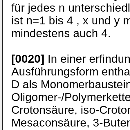
für jedes n unterschied
ist n=1 bis 4 , x und y
mindestens auch 4.
[0020]
In einer erfind
Ausführungsform entha
D als Monomerbaustein
Oligomer-/Polymerkette
Crotonsäure, iso-Crot
Mesaconsäure, 3-Buten