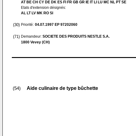
AT BE CH CY DE DK ES FI FR GB GR IE IT LI LU MC NL PT SE
Etats d'extension désignés:
AL LT LV MK RO SI
(30)
Priorité:
04.07.1997
EP 97202060
(71)
Demandeur:
SOCIETE DES PRODUITS NESTLE S.A.
1800 Vevey (CH)
Aide culinaire de type bûchette
(54)