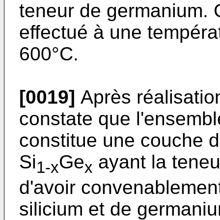
teneur de germanium. 
effectué à une températ
600°C.
[0019]
Après réalisatio
constate que l'ensembl
constitue une couche d
Si
Ge
ayant la teneu
1-x
x
d'avoir convenablement
silicium et de german