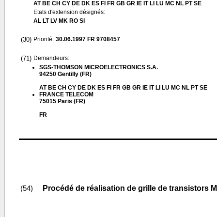
AT BE CH CY DE DK ES FI FR GB GR IE IT LI LU MC NL PT SE
Etats d'extension désignés:
AL LT LV MK RO SI
(30)
Priorité:
30.06.1997
FR 9708457
(71)
Demandeurs:
SGS-THOMSON MICROELECTRONICS S.A.
94250 Gentilly (FR)
AT BE CH CY DE DK ES FI FR GB GR IE IT LI LU MC NL PT SE
FRANCE TELECOM
75015 Paris (FR)
FR
Procédé de réalisation de grille de transistors
(54)