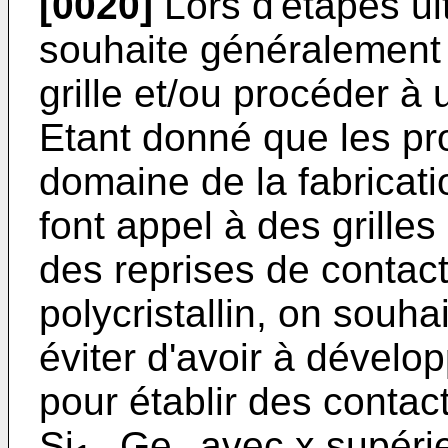
[0020]
Lors d'étapes ult
souhaite généralement é
grille et/ou procéder à 
Etant donné que les pr
domaine de la fabricat
font appel à des grilles 
des reprises de contact 
polycristallin, on souh
éviter d'avoir à dévelo
pour établir des conta
Si
Ge
avec x supéri