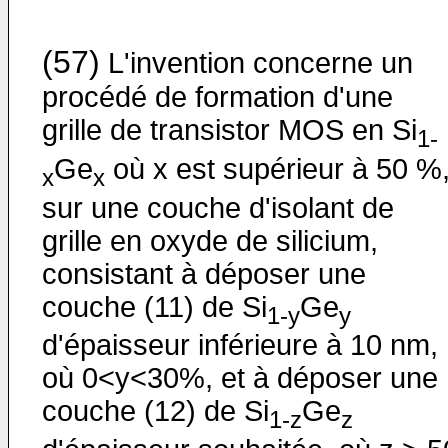
(57)
L'invention concerne un
procédé de formation d'une
grille de transistor MOS en Si
1-
Ge
où x est supérieur à 50 %
x
x
sur une couche d'isolant de
grille en oxyde de silicium,
consistant à déposer une
couche (11) de Si
Ge
1-y
y
d'épaisseur inférieure à 10 nm,
où 0<y<30%, et à déposer une
couche (12) de Si
Ge
1-z
z