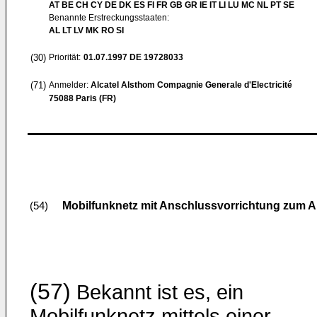
AT BE CH CY DE DK ES FI FR GB GR IE IT LI LU MC NL PT SE
Benannte Erstreckungsstaaten:
AL LT LV MK RO SI
(30)
Priorität:
01.07.1997
DE 19728033
(71)
Anmelder:
Alcatel Alsthom Compagnie Generale d'Electricité
75088 Paris (FR)
Mobilfunknetz mit Anschlussvorrichtung zum 
(54)
(57)
Bekannt ist es, ein
Mobilfunknetz mittels einer