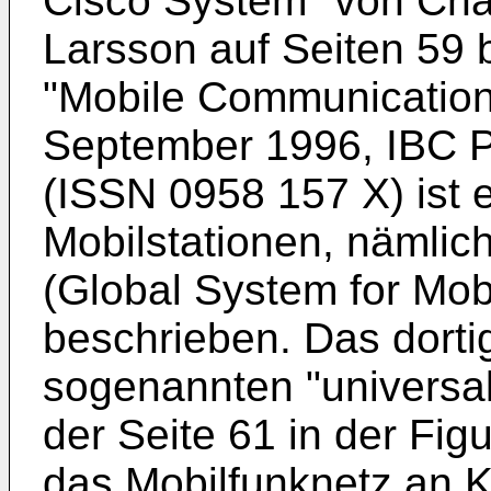
Cisco System" von Cha
Larsson auf Seiten 59 b
"Mobile Communications
September 1996, IBC P
(ISSN 0958 157 X) ist e
Mobilstationen, nämli
(Global System for Mo
beschrieben. Das dorti
sogenannten "universal 
der Seite 61 in der Fig
das Mobilfunknetz an 