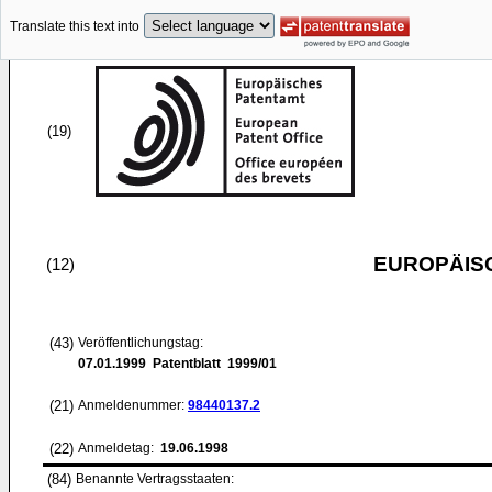
Translate this text into
(19)
EUROPÄIS
(12)
(43)
Veröffentlichungstag:
07.01.1999
Patentblatt 1999/01
(21)
Anmeldenummer:
98440137.2
(22)
Anmeldetag:
19.06.1998
(84)
Benannte Vertragsstaaten: