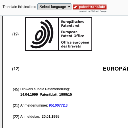
Translate this text into
(19)
EUROPÄI
(12)
(45)
Hinweis auf die Patenterteilung:
14.04.1999
Patentblatt 1999/15
(21)
Anmeldenummer:
95100772.3
(22)
Anmeldetag:
20.01.1995