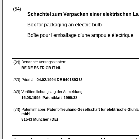
(54)
Schachtel zum Verpacken einer elektrischen L
Box for packaging an electric bulb
Boîte pour l'emballage d'une ampoule électrique
(84)
Benannte Vertragsstaaten:
BE DE ES FR GB IT NL
(30)
Priorität:
04.02.1994
DE 9401893 U
(43)
Veröffentlichungstag der Anmeldung:
16.08.1995
Patentblatt 1995/33
(73)
Patentinhaber:
Patent-Treuhand-Gesellschaft für elektrische Glüh
mbH
81543 München (DE)