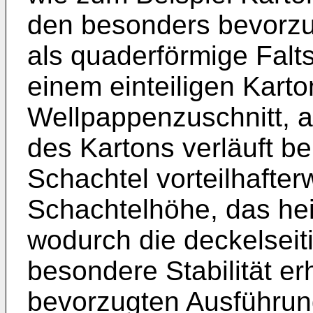
den besonders bevorz
als quaderförmige Falt
einem einteiligen Karto
Wellpappenzuschnitt, a
des Kartons verläuft b
Schachtel vorteilhafterw
Schachtelhöhe, das he
wodurch die deckelseit
besondere Stabilität er
bevorzugten Ausführung