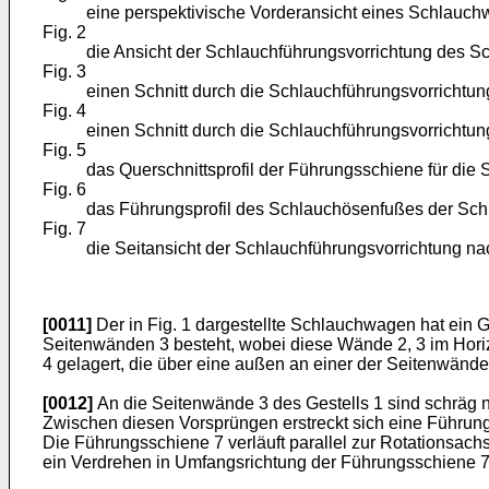
eine perspektivische Vorderansicht eines Schlauch
Fig. 2
die Ansicht der Schlauchführungsvorrichtung des S
Fig. 3
einen Schnitt durch die Schlauchführungsvorrichtung 
Fig. 4
einen Schnitt durch die Schlauchführungsvorrichtung 
Fig. 5
das Querschnittsprofil der Führungsschiene für die
Fig. 6
das Führungsprofil des Schlauchösenfußes der Sch
Fig. 7
die Seitansicht der Schlauchführungsvorrichtung nac
[0011]
Der in Fig. 1 dargestellte Schlauchwagen hat ein 
Seitenwänden 3 besteht, wobei diese Wände 2, 3 im Horiz
4 gelagert, die über eine außen an einer der Seitenwände
[0012]
An die Seitenwände 3 des Gestells 1 sind schräg n
Zwischen diesen Vorsprüngen erstreckt sich eine Führung
Die Führungsschiene 7 verläuft parallel zur Rotationsac
ein Verdrehen in Umfangsrichtung der Führungsschiene 7 