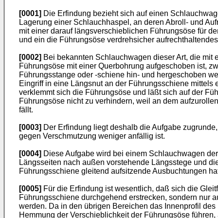
[0001]
Die Erfindung bezieht sich auf einen Schlauchwag
Lagerung einer Schlauchhaspel, an deren Abroll- und Auf
mit einer darauf längsverschieblichen Führungsöse für de
und ein die Führungsöse verdrehsicher aufrechthaltendes
[0002]
Bei bekannten Schlauchwagen dieser Art, die mit ei
Führungsöse mit einer Querbohrung aufgeschoben ist, zwi
Führungsstange oder -schiene hin- und hergeschoben we
Eingriff in eine Längsnut an der Führungsschiene mittel
verklemmt sich die Führungsöse und läßt sich auf der F
Führungsöse nicht zu verhindern, weil an dem aufzurolle
fällt.
[0003]
Der Erfindung liegt deshalb die Aufgabe zugrunde
gegen Verschmutzung weniger anfällig ist.
[0004]
Diese Aufgabe wird bei einem Schlauchwagen der 
Längsseiten nach außen vorstehende Längsstege und die
Führungsschiene gleitend aufsitzende Ausbuchtungen hat
[0005]
Für die Erfindung ist wesentlich, daß sich die Gle
Führungsschiene durchgehend erstrecken, sondern nur au
werden. Da in den übrigen Bereichen das Innenprofil de
Hemmung der Verschieblichkeit der Führungsöse führen, 