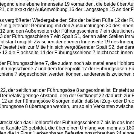
iegend eine ebene Innenseite 19 vorhanden, die beide über A
, die exakt der Außenwölbung 16 der Längsstege 15 an der Fü
was vergrößerter Wiedergabe den Sitz der beiden Füße 12 der F
7 in gleitender Berührung mit den Ausbuchtungen 20 des Innen
 12 und den Außenseiten der Führungsschiene 7 ein deutlicher
er Führungsschiene 7 ein Spalt S1, der an allen Stellen im we
idistant umgibt. Zwischen der ebenen Innenseite 19 des Innen
besteht ein zur Mitte hin sich vergrößernder Spalt S2, der dar
12 die Flachseite 14 der Führungsschiene 7 leicht nach innen h
der Führungsschiene 7, die zudem noch als metallenes Hohlprofil
Führungsschiene 7 und dem Innenprofil 17 der Führungsösen-F
chiene 7 abgeschoben werden können, andererseits zwischen di
 22, der seitlich an der Führungsöse 8 angeordnet ist. Er steht
 Der relativ geringe Abstand, den der Griffknopf 22 dadurch zur
2 an der Führungsöse 8 sorgen dafür, daß bei Zug- oder Druck
 Führungsöse 8 übertragen werden, um so ein Verkanten zwisc
treckt sich das Hohlprofil der Führungsschiene 7 bis in das Inn
fene Kanäle 23 gebildet, die über einen Umfang von mehr als 1
en die in Figur 1 erkennbaren Befestigungsschrauben 24 einges