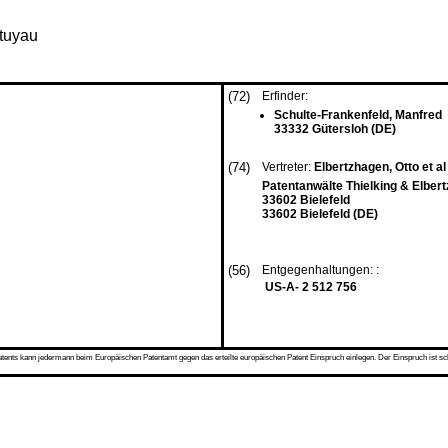
 tuyau
(72)
Erfinder:
Schulte-Frankenfeld, Manfred
33332 Gütersloh (DE)
(74)
Vertreter:
Elbertzhagen, Otto et al
Patentanwälte Thielking & Elbe
33602 Bielefeld
33602 Bielefeld (DE)
(56)
Entgegenhaltungen: :
US-A- 2 512 756
s kann jedermann beim Europäischen Patentamt gegen das erteilte europäischen Patent Einspruch einlegen. Der Einspruch ist schriftli