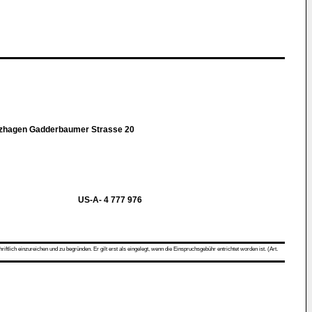
rtzhagen Gadderbaumer Strasse 20
US-A- 4 777 976
ch einzureichen und zu begründen. Er gilt erst als eingelegt, wenn die Einspruchsgebühr entrichtet worden ist. (Art.