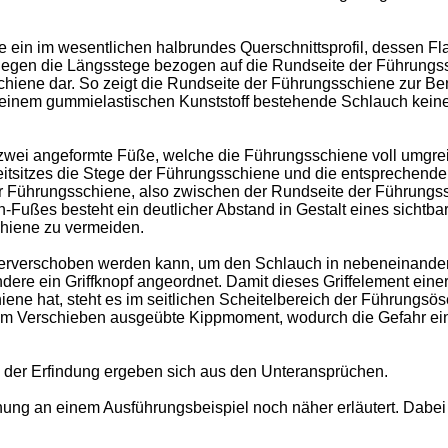
 ein im wesentlichen halbrundes Querschnittsprofil, dessen Fla
 liegen die Längsstege bezogen auf die Rundseite der Führung
chiene dar. So zeigt die Rundseite der Führungsschiene zur Ben
 einem gummielastischen Kunststoff bestehende Schlauch kein
wei angeformte Füße, welche die Führungsschiene voll umgreife
itsitzes die Stege der Führungsschiene und die entsprechend
er Führungsschiene, also zwischen der Rundseite der Führung
Fußes besteht ein deutlicher Abstand in Gestalt eines sichtb
hiene zu vermeiden.
herverschoben werden kann, um den Schlauch in nebeneinande
ondere ein Griffknopf angeordnet. Damit dieses Griffelement ein
iene hat, steht es im seitlichen Scheitelbereich der Führungsö
beim Verschieben ausgeübte Kippmoment, wodurch die Gefahr ei
 der Erfindung ergeben sich aus den Unteransprüchen.
ung an einem Ausführungsbeispiel noch näher erläutert. Dabei