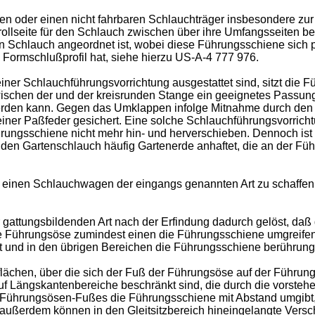
en oder einen nicht fahrbaren Schlauchträger insbesondere zu
rollseite für den Schlauch zwischen über ihre Umfangsseiten be
n Schlauch angeordnet ist, wobei diese Führungsschiene sich p
 Formschlußprofil hat, siehe hierzu US-A-4 777 976.
ner Schlauchführungsvorrichtung ausgestattet sind, sitzt die F
schen der und der kreisrunden Stange ein geeignetes Passungs
rden kann. Gegen das Umklappen infolge Mitnahme durch den 
s einer Paßfeder gesichert. Eine solche Schlauchführungsvorric
ührungsschiene nicht mehr hin- und herverschieben. Dennoch i
nden Gartenschlauch häufig Gartenerde anhaftet, die an der Fü
, einen Schlauchwagen der eingangs genannten Art zu schaffen
gattungsbildenden Art nach der Erfindung dadurch gelöst, da
 Führungsöse zumindest einen die Führungsschiene umgreifend
 und in den übrigen Bereichen die Führungsschiene berührungs
itflächen, über die sich der Fuß der Führungsöse auf der Führu
f Längskantenbereiche beschränkt sind, die durch die vorste
s Führungsösen-Fußes die Führungsschiene mit Abstand umgibt,
außerdem können in den Gleitsitzbereich hineingelangte Versc