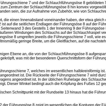
r Führungsschiene 7 und der Schlauchführungsöse 8 gebildeten 
e zum Zentrum der Schlauchführungsöse 8 hin konvex vorgewöl
anden sein, die zur Aufnahme von Zubehör, wie von Schlauchre
, die einen Innenabstand voneinander haben, der etwa gleich
ist auf die seitlichen Endlagen der Führungsöse 8 auf der Führ
n Seitenwand 3 des Gestells 1 der Innenring 9 der Führungsös
r äußeren Windungen des Schlauchs auf der Schlauchhaspel ver
ngsöse 8 umgreifen jeweils die Führungsschiene 7 voll, wie es 
tnismäßig geringe Breite, um die Gleitflächen, auf die nachs
enigen Ebene an, die von der Schlauchführungsöse 8 aufgespan
ekröpft, was mit der besonderen Querschnittsform der Führun
Führungsschiene 7, welches im wesentlichen halbkreisförmig ist
angeordnet ist. Die Rückseite der Führungsschiene 7 wird durch 
gens angeordnet ist. In der üblichen Ruhelage des Schlauchwa
igt. Dieser Winkel bedingt auch die Kröpfung des Fußes 12 g
tischen Schnittpunkt mit der Rundseite 13 hinaus hat die Führ
12 der Führungsöse 8 zeigt im wesentlichen die Konturen der Fü