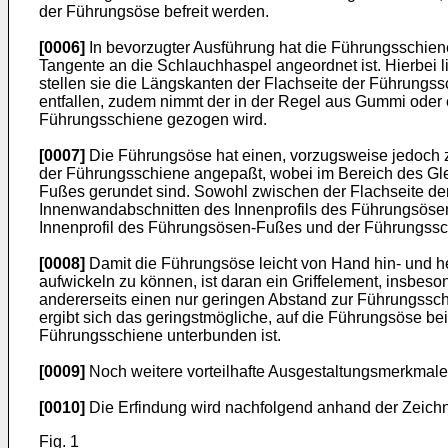
der Führungsöse befreit werden.
[0006]
In bevorzugter Ausführung hat die Führungsschiene
Tangente an die Schlauchhaspel angeordnet ist. Hierbei
stellen sie die Längskanten der Flachseite der Führungss
entfallen, zudem nimmt der in der Regel aus Gummi oder
Führungsschiene gezogen wird.
[0007]
Die Führungsöse hat einen, vorzugsweise jedoch z
der Führungsschiene angepaßt, wobei im Bereich des Gle
Fußes gerundet sind. Sowohl zwischen der Flachseite d
Innenwandabschnitten des Innenprofils des Führungsösen-
Innenprofil des Führungsösen-Fußes und der Führungssc
[0008]
Damit die Führungsöse leicht von Hand hin- und 
aufwickeln zu können, ist daran ein Griffelement, insbes
andererseits einen nur geringen Abstand zur Führungssch
ergibt sich das geringstmögliche, auf die Führungsöse 
Führungsschiene unterbunden ist.
[0009]
Noch weitere vorteilhafte Ausgestaltungsmerkmale
[0010]
Die Erfindung wird nachfolgend anhand der Zeichn
Fig. 1