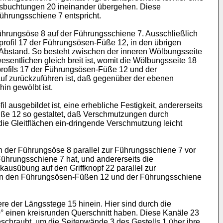
usbuchtungen 20 ineinander übergehen. Diese
hrungsschiene 7 entspricht.
ührungsöse 8 auf der Führungsschiene 7. Ausschließlich
profil 17 der Führungsösen-Füße 12, in den übrigen
 Abstand. So besteht zwischen der inneren Wölbungsseite
sentlichen gleich breit ist, womit die Wölbungsseite 18
profils 17 der Führungsösen-Füße 12 und der
auf zurückzuführen ist, daß gegenüber der ebenen
in gewölbt ist.
 ausgebildet ist, eine erhebliche Festigkeit, andererseits
üße 12 so gestaltet, daß Verschmutzungen durch
e Gleitflächen ein-dringende Verschmutzung leicht
 an der Führungsöse 8 parallel zur Führungsschiene 7 vor
 Führungsschiene 7 hat, und andererseits die
ausübung auf den Griffknopf 22 parallel zur
hen den Führungsösen-Füßen 12 und der Führungsschiene
ere der Längsstege 15 hinein. Hier sind durch die
80° einen kreisrunden Querschnitt haben. Diese Kanäle 23
chraubt, um die Seitenwände 3 des Gestells 1 über ihre