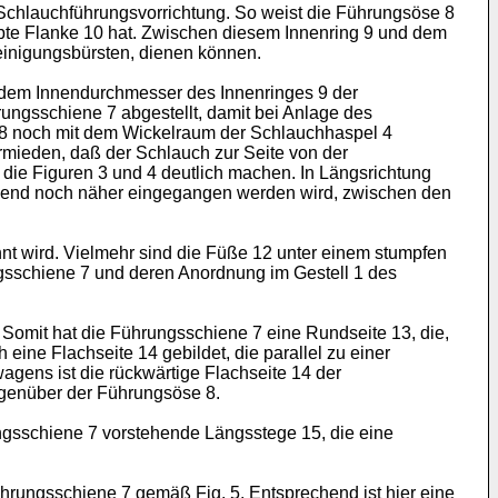
Schlauchführungsvorrichtung. So weist die Führungsöse 8
bte Flanke 10 hat. Zwischen diesem Innenring 9 und dem
inigungsbürsten, dienen können.
 dem Innendurchmesser des Innenringes 9 der
ungsschiene 7 abgestellt, damit bei Anlage des
e 8 noch mit dem Wickelraum der Schlauchhaspel 4
mieden, daß der Schlauch zur Seite von der
die Figuren 3 und 4 deutlich machen. In Längsrichtung
tehend noch näher eingegangen werden wird, zwischen den
nt wird. Vielmehr sind die Füße 12 unter einem stumpfen
gsschiene 7 und deren Anordnung im Gestell 1 des
. Somit hat die Führungsschiene 7 eine Rundseite 13, die,
eine Flachseite 14 gebildet, die parallel zu einer
gens ist die rückwärtige Flachseite 14 der
egenüber der Führungsöse 8.
ungsschiene 7 vorstehende Längsstege 15, die eine
hrungsschiene 7 gemäß Fig. 5. Entsprechend ist hier eine