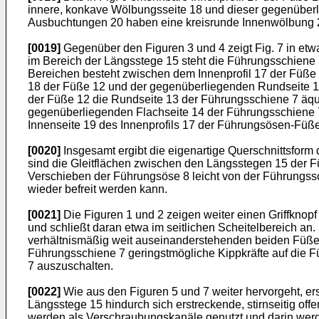
innere, konkave Wölbungsseite 18 und dieser gegenüberl
Ausbuchtungen 20 haben eine kreisrunde Innenwölbung 21
[0019]
Gegenüber den Figuren 3 und 4 zeigt Fig. 7 in et
im Bereich der Längsstege 15 steht die Führungsschiene 
Bereichen besteht zwischen dem Innenprofil 17 der Füße
18 der Füße 12 und der gegenüberliegenden Rundseite 13 d
der Füße 12 die Rundseite 13 der Führungsschiene 7 äqu
gegenüberliegenden Flachseite 14 der Führungsschiene 7 
Innenseite 19 des Innenprofils 17 der Führungsösen-Füße 
[0020]
Insgesamt ergibt die eigenartige Querschnittsform 
sind die Gleitflächen zwischen den Längsstegen 15 der 
Verschieben der Führungsöse 8 leicht von der Führungss
wieder befreit werden kann.
[0021]
Die Figuren 1 und 2 zeigen weiter einen Griffknopf
und schließt daran etwa im seitlichen Scheitelbereich an.
verhältnismäßig weit auseinanderstehenden beiden Füße 1
Führungsschiene 7 geringstmögliche Kippkräfte auf die
7 auszuschalten.
[0022]
Wie aus den Figuren 5 und 7 weiter hervorgeht, ers
Längsstege 15 hindurch sich erstreckende, stirnseitig of
werden als Verschraubungskanäle genutzt und darin werd