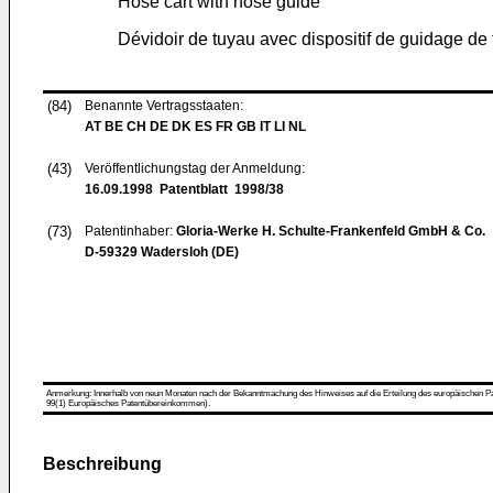
Hose cart with hose guide
Dévidoir de tuyau avec dispositif de guidage de
(84)
Benannte Vertragsstaaten:
AT BE CH DE DK ES FR GB IT LI NL
(43)
Veröffentlichungstag der Anmeldung:
16.09.1998
Patentblatt 1998/38
(73)
Patentinhaber:
Gloria-Werke H. Schulte-Frankenfeld GmbH & Co.
D-59329 Wadersloh (DE)
Anmerkung: Innerhalb von neun Monaten nach der Bekanntmachung des Hinweises auf die Erteilung des europäischen Patent
99(1) Europäisches Patentübereinkommen).
Beschreibung