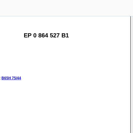
EP 0 864 527 B1
:
B65H
75/44