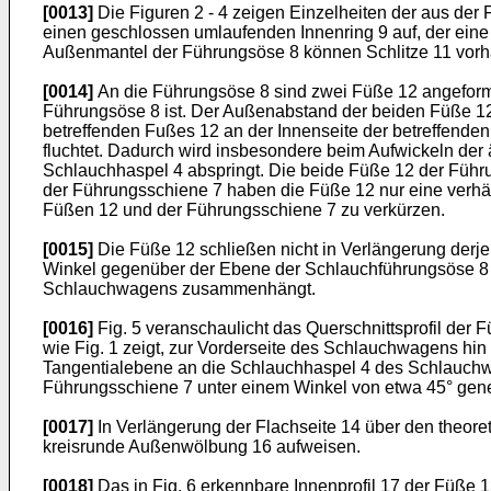
[0013]
Die Figuren 2 - 4 zeigen Einzelheiten der aus de
einen geschlossen umlaufenden Innenring 9 auf, der ein
Außenmantel der Führungsöse 8 können Schlitze 11 vorh
[0014]
An die Führungsöse 8 sind zwei Füße 12 angeformt
Führungsöse 8 ist. Der Außenabstand der beiden Füße 12 
betreffenden Fußes 12 an der Innenseite der betreffende
fluchtet. Dadurch wird insbesondere beim Aufwickeln de
Schlauchhaspel 4 abspringt. Die beide Füße 12 der Führu
der Führungsschiene 7 haben die Füße 12 nur eine verhäl
Füßen 12 und der Führungsschiene 7 zu verkürzen.
[0015]
Die Füße 12 schließen nicht in Verlängerung derj
Winkel gegenüber der Ebene der Schlauchführungsöse 8 g
Schlauchwagens zusammenhängt.
[0016]
Fig. 5 veranschaulicht das Querschnittsprofil der 
wie Fig. 1 zeigt, zur Vorderseite des Schlauchwagens hin 
Tangentialebene an die Schlauchhaspel 4 des Schlauchwa
Führungsschiene 7 unter einem Winkel von etwa 45° gene
[0017]
In Verlängerung der Flachseite 14 über den theore
kreisrunde Außenwölbung 16 aufweisen.
[0018]
Das in Fig. 6 erkennbare Innenprofil 17 der Füße 