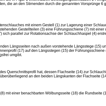
den, die an den Stirnenden durch die genannten Vorsprünge 6 
chlauches mit einem Gestell (1) zur Lagerung einer Schlauchha
tehenden Gestellteilen (3) eine Führungsschiene (7) mit einer 
 sich parallel zur Rotationsachse der Schlauchhaspel (4) erstr
enden Längsseiten nach außen vorstehende Längsstege (15) un
nnenprofil (17) auf den Längsstegen (15) der Führungsschiene (
sfrei umgibt.
es Querschnittsprofil hat, dessen Flachseite (14) zur Schlauchh
überüberliegend an den beiden Längskanten der Flachseite (14
(8) mit einer benachbarten Wölbungsseite (18) die Rundseite (1