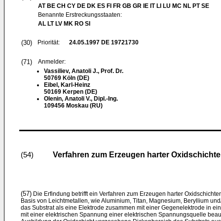
AT BE CH CY DE DK ES FI FR GB GR IE IT LI LU MC NL PT SE
Benannte Erstreckungsstaaten:
AL LT LV MK RO SI
(30)
Priorität:
24.05.1997
DE 19721730
(71)
Anmelder:
Vassiliev, Anatoli J., Prof. Dr.
50769 Köln (DE)
Eibel, Karl-Heinz
50169 Kerpen (DE)
Olenin, Anatoli V., Dipl.-Ing.
109456 Moskau (RU)
Verfahren zum Erzeugen harter Oxidschichten
(54)
(57)
Die Erfindung betrifft ein Verfahren zum Erzeugen harter Oxidschichte
Basis von Leichtmetallen, wie Aluminium, Titan, Magnesium, Beryllium un
das Substrat als eine Elektrode zusammen mit einer Gegenelektrode in eine
mit einer elektrischen Spannung einer elektrischen Spannungsquelle beaufs