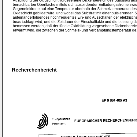
Ausbildung der Oxidschicht vorgesehene Dickenbereich des Substrats au
benachbarten Oberfläche mittels sich ausbildender Entladungsströme zwi
Gegenelektrode auf eine Temperatur oberhalb der Schmelztemperatur des 
Oxidschicht gebildet wird, und wobei das Substrat mit einer pulsierenden 
aufeinanderfolgendes hochfrequentes Ein- und Ausschalten der elektrisc
beaufschlagt wird, und die Zeitdauer der Einschalttakte und die Leistung 
bemessen werden, daß der für die Oxidbildung vorgesehene Dickenbereich
erwärmt wird, die zwischen der Schmelz- und Verdampfungstemperatur des 
Recherchenbericht