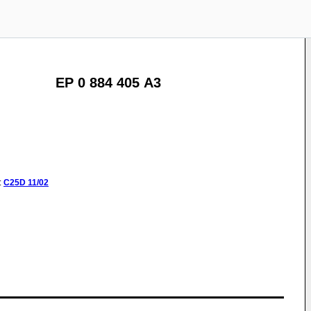
EP 0 884 405 A3
:
C25D
11/02