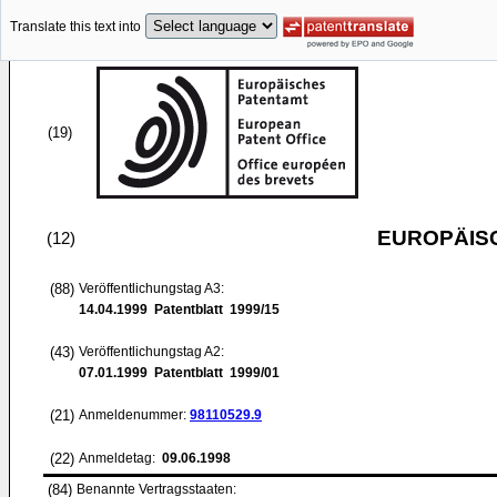
Translate this text into
(19)
EUROPÄIS
(12)
(88)
Veröffentlichungstag A3:
14.04.1999
Patentblatt 1999/15
(43)
Veröffentlichungstag A2:
07.01.1999
Patentblatt 1999/01
(21)
Anmeldenummer:
98110529.9
(22)
Anmeldetag:
09.06.1998
(84)
Benannte Vertragsstaaten: