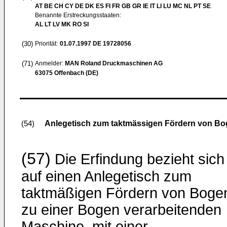
AT BE CH CY DE DK ES FI FR GB GR IE IT LI LU MC NL PT SE
Benannte Erstreckungsstaaten:
AL LT LV MK RO SI
(30)
Priorität:
01.07.1997
DE 19728056
(71)
Anmelder:
MAN Roland Druckmaschinen AG
63075 Offenbach (DE)
Anlegetisch zum taktmässigen Fördern von Bo
(54)
(57)
Die Erfindung bezieht sich
auf einen Anlegetisch zum
taktmäßigen Fördern von Boge
zu einer Bogen verarbeitenden
Maschine, mit einer