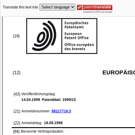
Translate this text into
(19)
EUROPÄIS
(12)
(43)
Veröffentlichungstag:
14.04.1999
Patentblatt 1999/15
(21)
Anmeldenummer:
98117716.5
(22)
Anmeldetag:
18.09.1998
(84)
Benannte Vertragsstaaten: