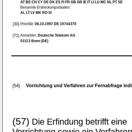
AT BE CH CY DE DK ES FI FR GB GR IE IT LI LU MC NL PT SE
Benannte Erstreckungsstaaten:
AL LT LV MK RO SI
(30)
Priorität:
08.10.1997
DE 19744370
(71)
Anmelder:
Deutsche Telekom AG
53113 Bonn (DE)
Vorrichtung und Verfahren zur Fernabfrage ind
(54)
(57)
Die Erfindung betrifft eine
Vorrichtung sowie ein Verfahre