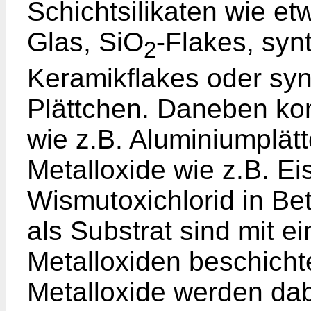
Schichtsilikaten wie et
Glas, SiO
-Flakes, syn
2
Keramikflakes oder syn
Plättchen. Daneben ko
wie z.B. Aluminiumplät
Metalloxide wie z.B. Ei
Wismutoxichlorid in Be
als Substrat sind mit e
Metalloxiden beschich
Metalloxide werden dab