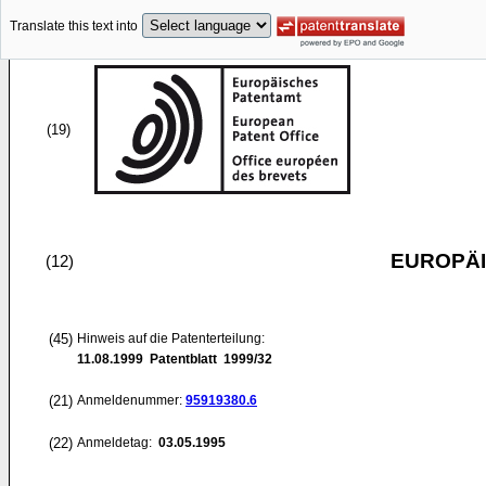
Translate this text into
(19)
EUROPÄI
(12)
(45)
Hinweis auf die Patenterteilung:
11.08.1999
Patentblatt 1999/32
(21)
Anmeldenummer:
95919380.6
(22)
Anmeldetag:
03.05.1995