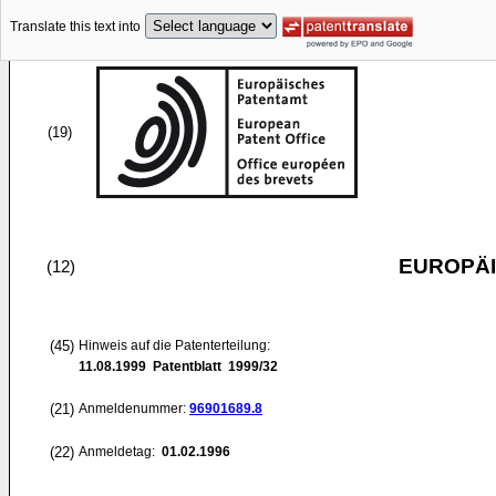
Translate this text into
(19)
EUROPÄI
(12)
(45)
Hinweis auf die Patenterteilung:
11.08.1999
Patentblatt 1999/32
(21)
Anmeldenummer:
96901689.8
(22)
Anmeldetag:
01.02.1996