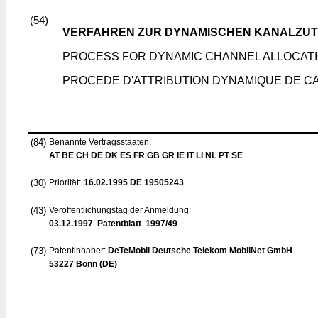
(54)
VERFAHREN ZUR DYNAMISCHEN KANALZUT
PROCESS FOR DYNAMIC CHANNEL ALLOCATI
PROCEDE D'ATTRIBUTION DYNAMIQUE DE C
(84)
Benannte Vertragsstaaten:
AT BE CH DE DK ES FR GB GR IE IT LI NL PT SE
(30)
Priorität:
16.02.1995
DE 19505243
(43)
Veröffentlichungstag der Anmeldung:
03.12.1997
Patentblatt 1997/49
(73)
Patentinhaber:
DeTeMobil Deutsche Telekom MobilNet GmbH
53227 Bonn (DE)