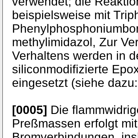
verwendet; die Reaktio
beispielsweise mit Tri
Phenylphosphoniumbora
methylimidazol, Zur Ve
Verhaltens werden in
siliconmodifizierte Ep
eingesetzt (siehe dazu
[0005]
Die flammwidrige
Preßmassen erfolgt mi
Bromverbindungen, ins