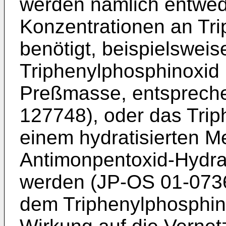
werden nämlich entwed
Konzentrationen an Tr
benötigt, beispielsweis
Triphenylphosphinoxid 
Preßmasse, entspreche
127748), oder das Tri
einem hydratisierten Me
Antimonpentoxid-Hydrat
werden (JP-OS 01-0736
dem Triphenylphosphin