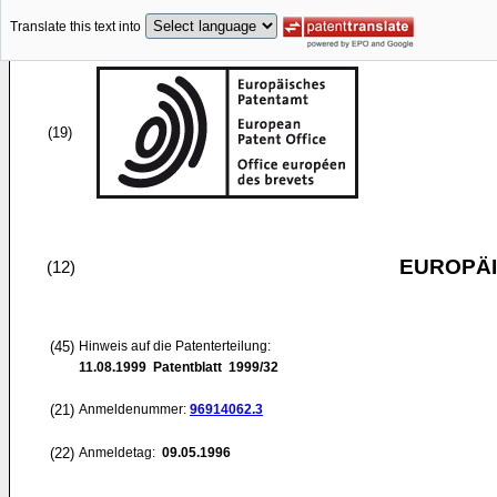
Translate this text into
(19)
EUROPÄI
(12)
(45)
Hinweis auf die Patenterteilung:
11.08.1999
Patentblatt 1999/32
(21)
Anmeldenummer:
96914062.3
(22)
Anmeldetag:
09.05.1996