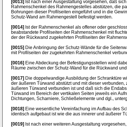
[0013]
Ist nach einer Ausgestaltung vorgesehen, daß sich
Rahmenschenkel des Rahmengestelles abstützen, die para
Bohrungen dieser Profilseiten eingeführt und in die G
Schutz-Wand am Rahmengestell befestigt werden.
[0014]
Ist der Rahmenschenkel als offener oder geschlosse
beabstandete Profilseiten der Rahmenschenkel mit fluch
der der Rückwand zugekehrten Profilseiten der Rahmens
[0015]
Die Anbringung der Schutz-Wände für die Seitenwä
mit Profilseiten der zugekehrten Rahmenschenkel verbun
[0016]
Eine Abdeckung der Befestigungsstellen wird dabei
Räume zwischen der Schutz-Wand für die Rückwand und 
[0017]
Die doppelwandige Ausbildung der Schranktüre wir
der äußeren Türwand abstützt und mit dieser verbunden, z
äußeren Türwand verbunden ist und daß sich die Endabsc
Türwand im Bereich der vertikalen Seiten jeweils ein Au
Dichtungen, Scharniere, Schließelemente und dgl., unte
[0018]
Eine wesentliche Vereinfachung im Aufbau des Sch
identisch aufgebaut ist wie die aus innerer und äußere
[0019]
Ist nach einer weiteren Ausgestaltung vorgesehen