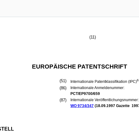
(11)
EUROPÄISCHE PATENTSCHRIFT
(51)
6
Internationale Patentklassifikation (IPC)
(86)
Internationale Anmeldenummer:
PCT/EP9700/659
(87)
Internationale Veröffentlichungsnummer:
WO 9734/347
(
18.09.1997
Gazette 1997
STELL