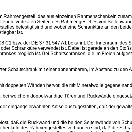
einem Rahmengestell, das aus einzelnen Rahmenschenkeln zus
offenen, vertikalen Seiten des Rahmengestelles von Seitenwän
lles befestigt sind und wobei eine Schranktüre an den beide
legbar ist.
98 C1 bzw. der DE 37 31 547 A1 bekannt. Der Innenraum des Sc
er Schranktüre verwendet ist. Dabei ist gerade an den Stoßs
nkes möglich ist. Bei Schaltschränken, die im Freien aufgeste
tzter Schaltschrank mit einer abnehmbaren, im Abstand zu den
t doppelten Wänden hervor, die mit Mineralwolle gegeneinander
t, bei welchem doppelwandige Türen und Rückwände eingesetz
k der eingangs erwähnten Art so auszugestalten, daß der gewa
elöst, daß die Rückwand und die beiden Seitenwände von Schu
chenkeln des Rahmengestelles verbunden sind, daß die Schrank