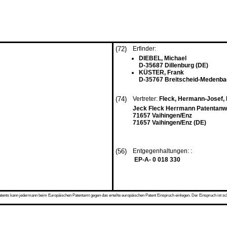
(72)
Erfinder:
DIEBEL, Michael
D-35687 Dillenburg (DE)
KÜSTER, Frank
D-35767 Breitscheid-Medenba
(74)
Vertreter:
Fleck, Hermann-Josef, Dr
Jeck Fleck Herrmann Patentanwä
71657 Vaihingen/Enz
71657 Vaihingen/Enz (DE)
(56)
Entgegenhaltungen: :
EP-A- 0 018 330
s kann jedermann beim Europäischen Patentamt gegen das erteilte europäischen Patent Einspruch einlegen. Der Einspruch ist schriftli