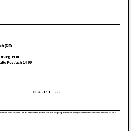
ch (DE)
.-Ing. et al
lte Postfach 14 69
DE-U- 1 910 585
ch einzureichen und zu begründen. Er gilt erst als eingelegt, wenn die Einspruchsgebühr entrichtet worden ist. (Art.