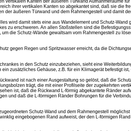
en vertikalen Kanten der äußeren Türwand Aufnahmeräume für D
ich ihrer vertikalen Kanten so abgekantet sind, daß sie die
 der äußeren Türwand und dem Rahmengestell und damit dere
les wird damit stets eine aus Wandelement und Schutz-Wand ge
s zu erschweren. An allen Stoßstellen sind die Befestigungss
e, um die Schutz-Wände gewaltsam vom Rahmengestell zu lösen
chutz gegen Regen und Spritzwasser erreicht, da die Dichtungs
hrankes in den Schutz einzubeziehen, sieht eine Weiterbildun
ein zusätzliches Gehäuse, z.B. für ein Klimagerät befestigt is
ckwand ist nach einer Ausgestaltung so gelöst, daß die Schut
ndungsbolzen trägt, die mit einer Profilseite der zugekehrten 
esehen ist, daß die Rückwand L-förmig abgekantete Ränder auf
gen und daß die L-förmigen Ränder Bohrungen für die Verbin
geordneten Schutz-Wand und dem Rahmengestell möglichst klei
winklig eingebogenen Rand aufweist, der den L-förmigen Rand