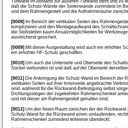
Türwand im Abstand zur äußeren Türwand steht und zu d
daß die Schutz-Wände der Seitenwände zumindest im Bere
und dem Rahmengestell und die Aufnahmeräume zwischen
[0008]
Im Bereich der vertikalen Seiten des Rahmengestel
komplizieren und den Montageaufwand des Schaltschranke
die Stoßstellen kaum Ansatzmöglichkeiten für Werkzeug
ausreichend gesichert.
[0009]
Mit dieser Ausgestaltung wird auch ein erhöhter S
ein erhöhter HF-Schutz geschaffen.
[0010]
Um auch die Unterseite und Oberseite des Schaltsc
Sockel verbunden ist und daß auf der Oberseite derselben 
[0011]
Die Anbringung der Schutz-Wand im Bereich der Rü
vertikalen Seiten auf ihrer Innenseite angebrachte Verbi
sind, während für die Rückwand-Befestigung selbst vorg
Dichtungsstegen der zugekehrten Rahmenschenkel anlie
und mit dieser am Rahmengestell gehalten sind.
[0012]
Um den freien Raum zwischen der der Rückwand zu
Schutz-Wand für die Rückwand einen umlaufenden, recht
Rahmenschenkel zumindest teilweise überdeckt.