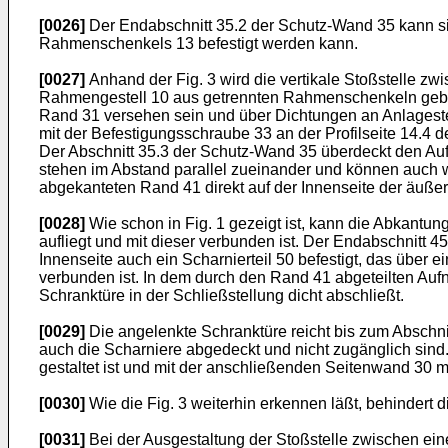
[0026]
Der Endabschnitt 35.2 der Schutz-Wand 35 kann sic
Rahmenschenkels 13 befestigt werden kann.
[0027]
Anhand der Fig. 3 wird die vertikale Stoßstelle z
Rahmengestell 10 aus getrennten Rahmenschenkeln gebil
Rand 31 versehen sein und über Dichtungen an Anlagest
mit der Befestigungsschraube 33 an der Profilseite 14.4
Der Abschnitt 35.3 der Schutz-Wand 35 überdeckt den Au
stehen im Abstand parallel zueinander und können auch w
abgekanteten Rand 41 direkt auf der Innenseite der äuße
[0028]
Wie schon in Fig. 1 gezeigt ist, kann die Abkantu
aufliegt und mit dieser verbunden ist. Der Endabschnitt 
Innenseite auch ein Scharnierteil 50 befestigt, das über
verbunden ist. In dem durch den Rand 41 abgeteilten Aufn
Schranktüre in der Schließstellung dicht abschließt.
[0029]
Die angelenkte Schranktüre reicht bis zum Abschni
auch die Scharniere abgedeckt und nicht zugänglich sind. 
gestaltet ist und mit der anschließenden Seitenwand 30 mi
[0030]
Wie die Fig. 3 weiterhin erkennen läßt, behindert 
[0031]
Bei der Ausgestaltung der Stoßstelle zwischen ei