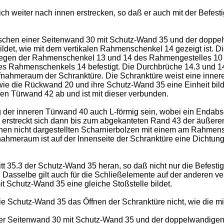
h weiter nach innen erstrecken, so daß er auch mit der Befesti
wischen einer Seitenwand 30 mit Schutz-Wand 35 und der doppelw
det, wie mit dem vertikalen Rahmenschenkel 14 gezeigt ist. 
egen der Rahmenschenkel 13 und 14 des Rahmengestelles 10 an
 des Rahmenschenkels 14 befestigt. Die Durchbrüche 14.3 und 14
fnahmeraum der Schranktüre. Die Schranktüre weist eine inne
ie die Rückwand 20 und ihre Schutz-Wand 35 eine Einheit bilde
ren Türwand 42 ab und ist mit dieser verbunden.
ng der inneren Türwand 40 auch L-förmig sein, wobei ein Endabs
45 erstreckt sich dann bis zum abgekanteten Rand 43 der äußer
 einen nicht dargestellten Scharnierbolzen mit einem am Rahmens
ahmeraum ist auf der Innenseite der Schranktüre eine Dichtung
tt 35.3 der Schutz-Wand 35 heran, so daß nicht nur die Befest
Dasselbe gilt auch für die Schließelemente auf der anderen ver
t Schutz-Wand 35 eine gleiche Stoßstelle bildet.
die Schutz-Wand 35 das Öffnen der Schranktüre nicht, wie die mi
ner Seitenwand 30 mit Schutz-Wand 35 und der doppelwandigen 