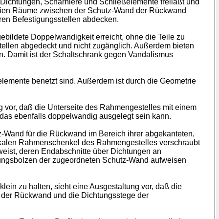
ichtungen, Scharniere und Schließelemente freiläßt und
 freien Räume zwischen der Schutz-Wand der Rückwand
n Befestigungsstellen abdecken.
bildete Doppelwandigkeit erreicht, ohne die Teile zu
tellen abgedeckt und nicht zugänglich. Außerdem bieten
. Damit ist der Schaltschrank gegen Vandalismus
elemente benetzt sind. Außerdem ist durch die Geometrie
g vor, daß die Unterseite des Rahmengestelles mit einem
t, das ebenfalls doppelwandig ausgelegt sein kann.
z-Wand für die Rückwand im Bereich ihrer abgekanteten,
vertikalen Rahmenschenkel des Rahmengestelles verschraubt
weist, deren Endabschnitte über Dichtungen an
dungsbolzen der zugeordneten Schutz-Wand aufweisen
n zu halten, sieht eine Ausgestaltung vor, daß die
 der Rückwand und die Dichtungsstege der