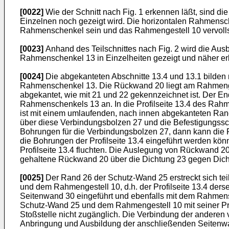
[0022]
Wie der Schnitt nach Fig. 1 erkennen läßt, sind 
Einzelnen noch gezeigt wird. Die horizontalen Rahmensch
Rahmenschenkel sein und das Rahmengestell 10 vervoll
[0023]
Anhand des Teilschnittes nach Fig. 2 wird die Au
Rahmenschenkel 13 in Einzelheiten gezeigt und näher erl
[0024]
Die abgekanteten Abschnitte 13.4 und 13.1 bilden 
Rahmenschenkel 13. Die Rückwand 20 liegt am Rahmengest
abgekantet, wie mit 21 und 22 gekennzeichnet ist. Der E
Rahmenschenkels 13 an. In die Profilseite 13.4 des Rah
ist mit einem umlaufenden, nach innen abgekanteten Ran
über diese Verbindungsbolzen 27 und die Befestigungssc
Bohrungen für die Verbindungsbolzen 27, dann kann die
die Bohrungen der Profilseite 13.4 eingeführt werden kö
Profilseite 13.4 fluchten. Die Auslegung von Rückwand 2
gehaltene Rückwand 20 über die Dichtung 23 gegen Dich
[0025]
Der Rand 26 der Schutz-Wand 25 erstreckt sich t
und dem Rahmengestell 10, d.h. der Profilseite 13.4 ders
Seitenwand 30 eingeführt und ebenfalls mit dem Rahmen
Schutz-Wand 25 und dem Rahmengestell 10 mit seiner Prof
Stoßstelle nicht zugänglich. Die Verbindung der andere
Anbringung und Ausbildung der anschließenden Seitenwan