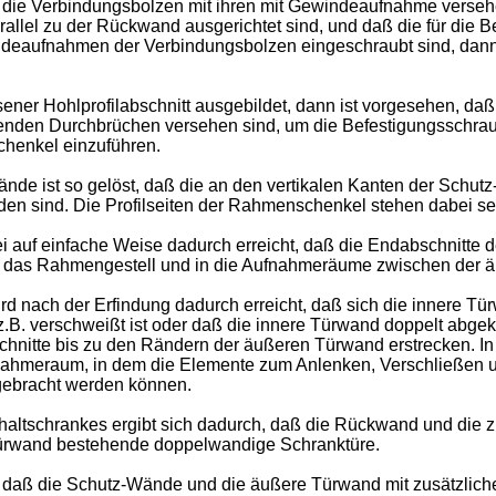
 die Verbindungsbolzen mit ihren mit Gewindeaufnahme versehe
llel zu der Rückwand ausgerichtet sind, und daß die für die
ewindeaufnahmen der Verbindungsbolzen eingeschraubt sind, da
ner Hohlprofilabschnitt ausgebildet, dann ist vorgesehen, daß p
tenden Durchbrüchen versehen sind, um die Befestigungsschra
chenkel einzuführen.
nde ist so gelöst, daß die an den vertikalen Kanten der Sch
den sind. Die Profilseiten der Rahmenschenkel stehen dabei 
 auf einfache Weise dadurch erreicht, daß die Endabschnitte d
das Rahmengestell und in die Aufnahmeräume zwischen der ä
d nach der Erfindung dadurch erreicht, daß sich die innere Tü
.B. verschweißt ist oder daß die innere Türwand doppelt abgek
hnitte bis zu den Rändern der äußeren Türwand erstrecken. In
fnahmeraum, in dem die Elemente zum Anlenken, Verschließen un
rgebracht werden können.
altschrankes ergibt sich dadurch, daß die Rückwand und die z
r Türwand bestehende doppelwandige Schranktüre.
, daß die Schutz-Wände und die äußere Türwand mit zusätzliche