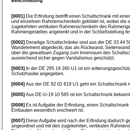
Beschreibung
[0001]
Die Erfindung betrifft einen Schaltschrank mit 
und einzelnen Rahmenschenkeln gebildet ist, wobei die 
zugekehrten vertikalen Rahmenschenkeln des Rahmengeste
Rahmengestelles angelenkt und in der Schließstellung fest
[0002]
Derartige Schaltschränke sind aus der DE 33 44 5
Wandelement abgedeckt, das als Rückwand, Seitenwand od
über die gewaltsam Zugang zum Innenraum des Schaltschra
ausreichend sicher gegen Vandalismus geschützt.
[0003]
In der DE 295 19 260 U1 ist ein witterungsgeschü
Schutzhaube angegeben.
[0004]
Aus der DE 92 02 819 U1 geht ein Schaltschrank mi
[0005]
Aus DE-U-19 10 585 ist ein Schaltschrank bekann
[0006]
Es ist Aufgabe der Erfindung, einen Schaltschran
Einbauten wesentlich erschwert ist.
[0007]
Diese Aufgabe wird nach der Erfindung dadurch g
angeordnet und mit den zugekehrten, vertikalen Rahmens