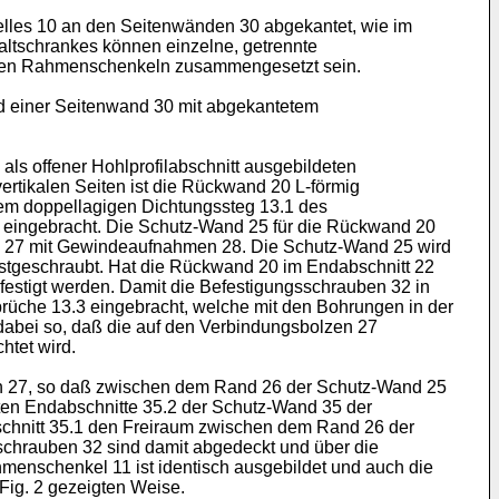
elles 10 an den Seitenwänden 30 abgekantet, wie im
altschrankes können einzelne, getrennte
lnen Rahmenschenkeln zusammengesetzt sein.
nd einer Seitenwand 30 mit abgekantetem
ls offener Hohlprofilabschnitt ausgebildeten
tikalen Seiten ist die Rückwand 20 L-förmig
 dem doppellagigen Dichtungssteg 13.1 des
 eingebracht. Die Schutz-Wand 25 für die Rückwand 20
en 27 mit Gewindeaufnahmen 28. Die Schutz-Wand 25 wird
stgeschraubt. Hat die Rückwand 20 im Endabschnitt 22
stigt werden. Damit die Befestigungsschrauben 32 in
rüche 13.3 eingebracht, welche mit den Bohrungen in der
dabei so, daß die auf den Verbindungsbolzen 27
tet wird.
en 27, so daß zwischen dem Rand 26 der Schutz-Wand 25
eten Endabschnitte 35.2 der Schutz-Wand 35 der
chnitt 35.1 den Freiraum zwischen dem Rand 26 der
sschrauben 32 sind damit abgedeckt und über die
menschenkel 11 ist identisch ausgebildet und auch die
Fig. 2 gezeigten Weise.