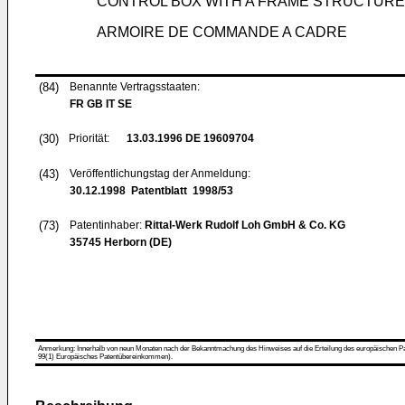
CONTROL BOX WITH A FRAME STRUCTURE
ARMOIRE DE COMMANDE A CADRE
(84)
Benannte Vertragsstaaten:
FR GB IT SE
(30)
Priorität:
13.03.1996
DE 19609704
(43)
Veröffentlichungstag der Anmeldung:
30.12.1998
Patentblatt 1998/53
(73)
Patentinhaber:
Rittal-Werk Rudolf Loh GmbH & Co. KG
35745 Herborn (DE)
Anmerkung: Innerhalb von neun Monaten nach der Bekanntmachung des Hinweises auf die Erteilung des europäischen Patent
99(1) Europäisches Patentübereinkommen).