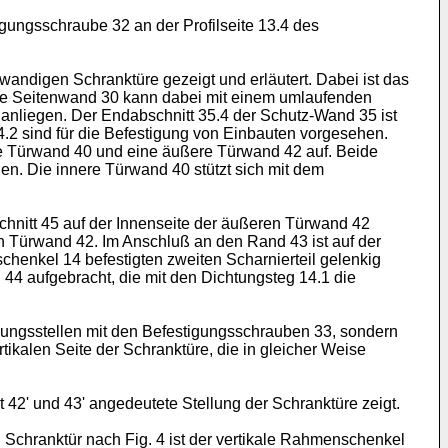
gungsschraube 32 an der Profilseite 13.4 des
andigen Schranktüre gezeigt und erläutert. Dabei ist das
Die Seitenwand 30 kann dabei mit einem umlaufenden
liegen. Der Endabschnitt 35.4 der Schutz-Wand 35 ist
.2 sind für die Befestigung von Einbauten vorgesehen.
re Türwand 40 und eine äußere Türwand 42 auf. Beide
n. Die innere Türwand 40 stützt sich mit dem
chnitt 45 auf der Innenseite der äußeren Türwand 42
en Türwand 42. Im Anschluß an den Rand 43 ist auf der
chenkel 14 befestigten zweiten Scharnierteil gelenkig
 44 aufgebracht, die mit den Dichtungsteg 14.1 die
igungsstellen mit den Befestigungsschrauben 33, sondern
tikalen Seite der Schranktüre, die in gleicher Weise
t 42' und 43' angedeutete Stellung der Schranktüre zeigt.
Schranktür nach Fig. 4 ist der vertikale Rahmenschenkel