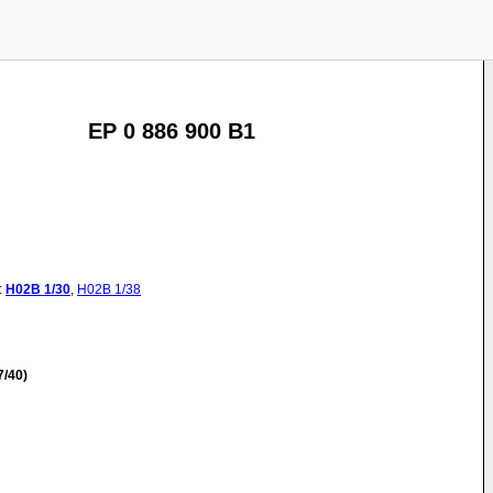
EP 0 886 900 B1
:
H02B
1/30
,
H02B
1/38
/40)