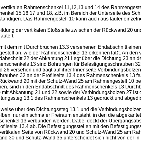
die vertikalen Rahmenschenkel 11,12,13 und 14 des Rahmengest
enkel 15,16,17 und 18, z.B. im Bereich der Unterseite des Sch
ständigen. Das Rahmengestell 10 kann auch aus lauter einze
sbildung der vertikalen Stoßstelle zwischen der Rückwand 20 u
äutert.
mit dem mit Durchbrüchen 13.3 versehenen Endabschnitt einen a
ell an, wie der Rahmenschenkel 13 erkennen läßt. An den ver
ndabschnitt 22 der Abkantung 21 liegt über die Dichtung 23 an
menschenkels 13 sind Bohrungen für Befestigungsschrauben 32
d 26 versehen und trägt auf ihrer Innenseite Verbindungsbolz
hrauben 32 an der Profilseite 13.4 des Rahmenschenkels 13 fe
 Rückwand 20 mit der Schutz-Wand 25 am Rahmengestell 10 befe
nnen, sind in den Endabschnitt des Rahmenschenkels 13 Durchb
0 mit Abkantung 21 und 22 sowie der Verbindungsbolzen 27 ist 
tungssteg 13.1 des Rahmenschenkels 13 gedrückt und abgedich
eilweise über den Dichtungssteg 13.1 und die Verbindungsbolz
elben, nur ein schmaler Freiraum entsteht, in den die abgekant
schenkel 13 verbunden werden. Dabei deckt der Übergangsabs
ilseite 13.4 ab. Die Befestigungsstellen mit den Befestigung
n vertikalen Seite von Rückwand 20 und Schutz-Wand 25 am Rah
d 30 und Schutz-Wand 35 unterscheidet sich nicht von der in 