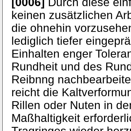
[0006]
Durch diese ein
keinen zusätzlichen Arbe
die ohnehin vorzusehe
lediglich tiefer eingep
Einhalten enger Toleran
Rundheit und des Rund
Reibnng nachbearbeiten
reicht die Kaltverform
Rillen oder Nuten in den
Maßhaltigkeit erforderl
Tragringes wieder herzu