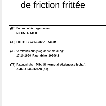
de friction frittée
(84)
Benannte Vertragsstaaten:
DE ES FR GB IT
(30)
Priorität:
30.03.1989
AT 73889
(43)
Veröffentlichungstag der Anmeldung:
17.10.1990
Patentblatt 1990/42
(73)
Patentinhaber:
Miba Sintermetall Aktiengesellschaft
A-4663 Laakirchen (AT)