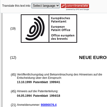
Translate this text into
(19)
NEUE EURO
(12)
(45)
Veröffentlichungstag und Bekanntmachung des Hinweises auf die
Entscheidung über den Einspruch:
13.10.1999
Patentblatt 1999/41
(45)
Hinweis auf die Patenterteilung:
04.05.1994
Patentblatt 1994/18
(21)
Anmeldenummer:
90890076.4