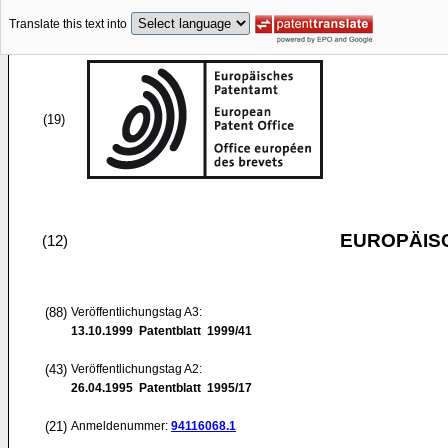
Translate this text into
(19)
EUROPÄIS
(12)
(88)
Veröffentlichungstag A3:
13.10.1999
Patentblatt 1999/41
(43)
Veröffentlichungstag A2:
26.04.1995
Patentblatt 1995/17
(21)
Anmeldenummer:
94116068.1