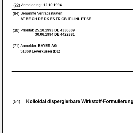
(22)
Anmeldetag:
12.10.1994
(84)
Benannte Vertragsstaaten:
AT BE CH DE DK ES FR GB IT LI NL PT SE
(30)
Priorität:
25.10.1993
DE 4336309
30.06.1994
DE 4422881
(71)
Anmelder:
BAYER AG
51368 Leverkusen (DE)
Kolloidal dispergierbare Wirkstoff-Formulierun
(54)