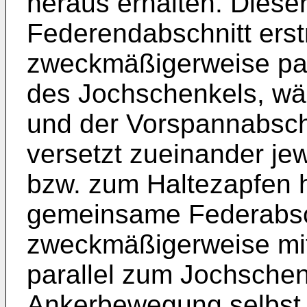
heraus erhalten. Dies
Federendabschnitt erst
zweckmäßigerweise para
des Jochschenkels, wä
und der Vorspannabschn
versetzt zueinander je
bzw. zum Haltezapfen 
gemeinsame Federabschn
zweckmäßigerweise mi
parallel zum Jochschen
Ankerbewegung selbst