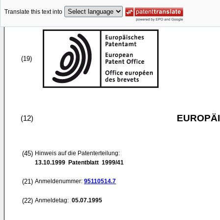
Translate this text into
(19)
EUROPÄI
(12)
(45)
Hinweis auf die Patenterteilung:
13.10.1999
Patentblatt 1999/41
(21)
Anmeldenummer:
95110514.7
(22)
Anmeldetag:
05.07.1995