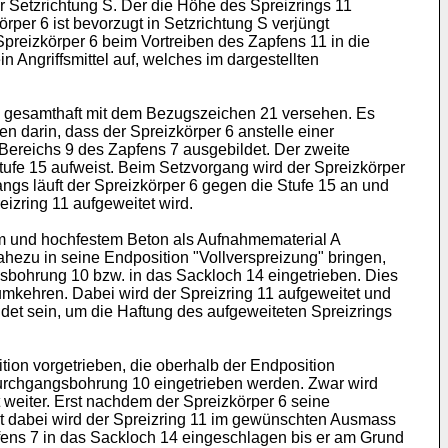
r Setzrichtung S. Der die Höhe des Spreizrings 11
er 6 ist bevorzugt in Setzrichtung S verjüngt
preizkörper 6 beim Vortreiben des Zapfens 11 in die
Angriffsmittel auf, welches im dargestellten
ng gesamthaft mit dem Bezugszeichen 21 versehen. Es
n darin, dass der Spreizkörper 6 anstelle einer
Bereichs 9 des Zapfens 7 ausgebildet. Der zweite
Stufe 15 aufweist. Beim Setzvorgang wird der Spreizkörper
s läuft der Spreizkörper 6 gegen die Stufe 15 an und
eizring 11 aufgeweitet wird.
m und hochfestem Beton als Aufnahmematerial A
hezu in seine Endposition "Vollverspreizung" bringen,
sbohrung 10 bzw. in das Sackloch 14 eingetrieben. Dies
 umkehren. Dabei wird der Spreizring 11 aufgeweitet und
det sein, um die Haftung des aufgeweiteten Spreizrings
tion vorgetrieben, die oberhalb der Endposition
 Durchgangsbohrung 10 eingetrieben werden. Zwar wird
t weiter. Erst nachdem der Spreizkörper 6 seine
st dabei wird der Spreizring 11 im gewünschten Ausmass
pfens 7 in das Sackloch 14 eingeschlagen bis er am Grund