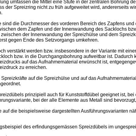
findung umfassen die Mittel eine Stufe in der zentralen Bohrung
ss der Spreizring nicht zu früh aufgeweitet wird, andererseits 
n.
se sind die Durchmesser des vorderen Bereich des Zapfens und
zwischen dem Zapfen und der Innenwandung des Sacklochs bzw
d zwischen der Innenwandung der Spreizhülse und dem Spreizkö
 erst gegen Ende des Setzvorgangs umkehren.
ch verstärkt werden bzw. insbesondere in der Variante mit ein
kloch bzw. in die Durchgangsbohrung aufweitbar ist. Dadurch k
izdrucks auf das Aufnahmematerial erwünscht ist, entgegenge
izdruck zu erreichen.
Spreizkräfte auf die Spreizhülse und auf das Aufnahmematerial
ngeordnet.
zdübels prinzipiell auch für Kunststoffdübel geeignet ist, be
hrungsvariante, bei der alle Elemente aus Metall sind bevorzugt,
auf die beispielsweise dargestellten Ausführungsvarianten näh
ungsbeispiel des erfindungsgemässen Spreizdübels im ungespre