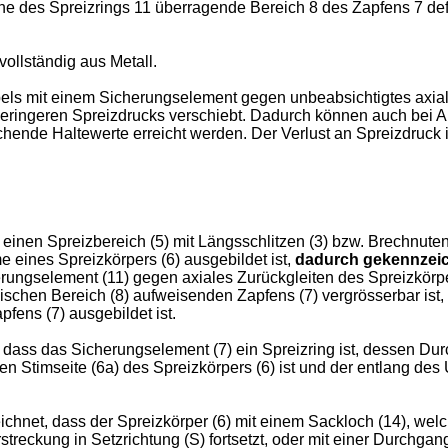
he des Spreizrings 11 überragende Bereich 8 des Zapfens 7 def
ollständig aus Metall.
s mit einem Sicherungselement gegen unbeabsichtigtes axiale
 geringeren Spreizdrucks verschiebt. Dadurch können auch bei A
hende Haltewerte erreicht werden. Der Verlust an Spreizdruck 
e einen Spreizbereich (5) mit Längsschlitzen (3) bzw. Brechnuten
e eines Spreizkörpers (6) ausgebildet ist,
dadurch gekennzeic
erungselement (11) gegen axiales Zurückgleiten des Spreizkörpe
nischen Bereich (8) aufweisenden Zapfens (7) vergrösserbar ist
fens (7) ausgebildet ist.
 dass das Sicherungselement (7) ein Spreizring ist, dessen Du
n Stimseite (6a) des Spreizkörpers (6) ist und der entlang des
chnet, dass der Spreizkörper (6) mit einem Sackloch (14), wel
streckung in Setzrichtung (S) fortsetzt, oder mit einer Durchgan