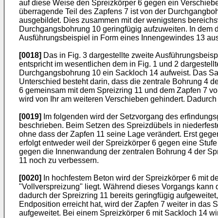
auf diese Weise den Spreizkörper 6 gegen ein Verschiebe
überragende Teil des Zapfens 7 ist von der Durchgangbo
ausgebildet. Dies zusammen mit der wenigstens bereichsw
Durchgangsbohrung 10 geringfügig aufzuweiten. In dem de
Ausführungsbeispiel in Form eines Innengewindes 13 ausg
[0018]
Das in Fig. 3 dargestellte zweite Ausführungsbeis
entspricht im wesentlichen dem in Fig. 1 und 2 dargestell
Durchgangsbohrung 10 ein Sackloch 14 aufweist. Das Sack
Unterschied besteht darin, dass die zentrale Bohrung 4 d
6 gemeinsam mit dem Spreizring 11 und dem Zapfen 7 von
wird von Ihr am weiteren Verschieben gehindert. Dadurch w
[0019]
Im folgenden wird der Setzvorgang des erfindung
beschrieben. Beim Setzen des Spreizdübels in niederfest
ohne dass der Zapfen 11 seine Lage verändert. Erst gege
erfolgt entweder weil der Spreizkörper 6 gegen eine Stuf
gegen die Innenwandung der zentralen Bohrung 4 der Spre
11 noch zu verbessern.
[0020]
In hochfestem Beton wird der Spreizkörper 6 mit de
"Vollverspreizung" liegt. Während dieses Vorgangs kann 
dadurch der Spreizring 11 bereits geringfügig aufgeweitet
Endposition erreicht hat, wird der Zapfen 7 weiter in d
aufgeweitet. Bei einem Spreizkörper 6 mit Sackloch 14 wi