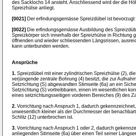
des Sacklochs 14 ansteht. Anschliessend wird der die Hö
Spreizhülse anliegt.
[0021]
Der erfindungsgemässe Spreizdübel ist bevorzugt v
[0022]
Die erfindungsgemässe Ausbildung des Spreizdübel
Spreizkörper sich innerhalb der Spreizhülse in Richtung
öffnenden und wieder schliessenden Längsrissen, ausreic
kann unterbunden werden.
Ansprüche
1.
Spreizdübel mit einer zylindrischen Spreizhülse (2), di
verjüngende zentrale Bohrung (4) besitzt, die zur Aufnahm
Setzrichtung (S) abgewandten Stimseite (6a) an ein Sich
Setzrichtung (S) vortreibbaren, einen im wesentlichen ko
eines setzrichtungsseitigen vorderen Bereiches (9) des Zap
2.
Vorrichtung nach Anspruch 1, dadurch gekennzeichnet,
unwesentlich kleiner als der Durchmesser der benachbarte
Schlitz (12) unterbrochen ist.
3.
Vorrichtung nach Anspruch 1 oder 2, dadurch gekennzei
anliegenden Stimseite (6a) über einen Teil seiner Längser