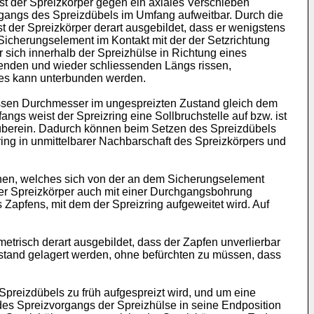
t der Spreizkörper gegen ein axiales Verschieben
rgangs des Spreizdübels im Umfang aufweitbar. Durch die
 der Spreizkörper derart ausgebildet, dass er wenigstens
Sicherungselement im Kontakt mit der der Setzrichtung
 sich innerhalb der Spreizhülse in Richtung eines
nenden und wieder schliessenden Längs rissen,
ktes kann unterbunden werden.
dessen Durchmesser im ungespreizten Zustand gleich dem
ngs weist der Spreizring eine Sollbruchstelle auf bzw. ist
 überein. Dadurch können beim Setzen des Spreizdübels
ring in unmittelbarer Nachbarschaft des Spreizkörpers und
sehen, welches sich von der an dem Sicherungselement
 der Spreizkörper auch mit einer Durchgangsbohrung
apfens, mit dem der Spreizring aufgeweitet wird. Auf
risch derart ausgebildet, dass der Zapfen unverlierbar
ustand gelagert werden, ohne befürchten zu müssen, dass
preizdübels zu früh aufgespreizt wird, und um eine
des Spreizvorgangs der Spreizhülse in seine Endposition