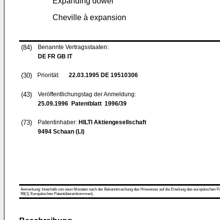
Expanding dowel
Cheville à expansion
(84)
Benannte Vertragsstaaten:
DE FR GB IT
(30)
Priorität:
22.03.1995
DE 19510306
(43)
Veröffentlichungstag der Anmeldung:
25.09.1996
Patentblatt 1996/39
(73)
Patentinhaber:
HILTI Aktiengesellschaft
9494 Schaan (LI)
Anmerkung: Innerhalb von neun Monaten nach der Bekanntmachung des Hinweises auf die Erteilung des europäischen Patent
99(1) Europäisches Patentübereinkommen).