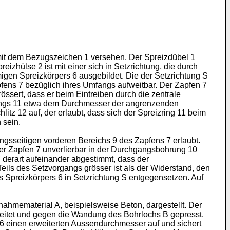
 mit dem Bezugszeichen 1 versehen. Der Spreizdübel 1
izhülse 2 ist mit einer sich in Setzrichtung, die durch
igen Spreizkörpers 6 ausgebildet. Die der Setzrichtung S
apfens 7 bezüglich ihres Umfangs aufweitbar. Der Zapfen 7
ssert, dass er beim Eintreiben durch die zentrale
zrings 11 etwa dem Durchmesser der angrenzenden
litz 12 auf, der erlaubt, dass sich der Spreizring 11 beim
 sein.
ngsseitigen vorderen Bereichs 9 des Zapfens 7 erlaubt.
r Zapfen 7 unverlierbar in der Durchgangsbohrung 10
derart aufeinander abgestimmt, dass der
s des Setzvorgangs grösser ist als der Widerstand, den
Spreizkörpers 6 in Setzrichtung S entgegensetzen. Auf
nahmematerial A, beispielsweise Beton, dargestellt. Der
geweitet und gegen die Wandung des Bohrlochs B gepresst.
 6 einen erweiterten Aussendurchmesser auf und sichert