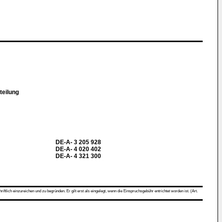
teilung
DE-A- 3 205 928
DE-A- 4 020 402
DE-A- 4 321 300
ch einzureichen und zu begründen. Er gilt erst als eingelegt, wenn die Einspruchsgebühr entrichtet worden ist. (Art.