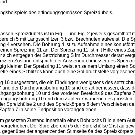
 und
rungsbeispiels des erfindungsgemässen Spreizdübels.
ssen Spreizdübels ist in Fig. 1 und Fig. 2 jeweils gesamthaft
ereich 5 mit Längsschlitzen 3 bzw. Brechnuten aufweist. Die Spre
rung 4 versehen. Die Bohrung 4 ist zu Aufnahme eines konusförm
inen Spreizring 11 an. Der Spreizring 11 ist mit Hilfe eines Z
 sich entgegen der Setzrichtung S im Durchmesser derart vergrö
preizten Zustand entspricht der Aussendurchmesser des Sprei
ügig kleiner. Der Spreizring 11 weist an seinem Umfang einen Sch
telle eines Schlitzes kann auch eine Sollbruchstelle vorgesehen
 10 ausgestattet, die ein Eindringen wenigstens des setzrichtu
 und der Durchgangsbohrung 10 sind derart bemessen, dass de
rchgangsbohrung 10 und des vorderen Bereichs 9 des Zapfens 7 
hgangsbohrung 10 und dem Zapfen 7 während des grössten Teil
r Spreizhülse 2 und des Spreizkörpers 6 dem Verschieben des 
apfen 7 in seine Endposition vorangetrieben.
im gesetzten Zustand innerhalb eines Bohrlochs B in einem Auf
g" vorgetrieben. Der Spreizbereich 5 der Spreizhülse 2 ist auf
 11 gegenüber der angrenzenden Stimseite 6a des Spreizkörpers