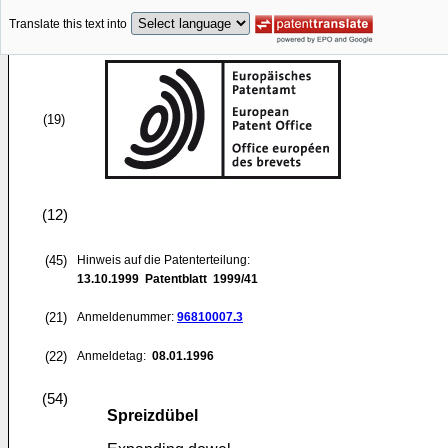
Translate this text into
(19)
(12)
(45)
Hinweis auf die Patenterteilung:
13.10.1999
Patentblatt 1999/41
(21)
Anmeldenummer:
96810007.3
(22)
Anmeldetag:
08.01.1996
(54)
Spreizdübel