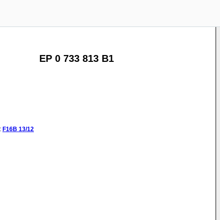
EP 0 733 813 B1
:
F16B
13/12