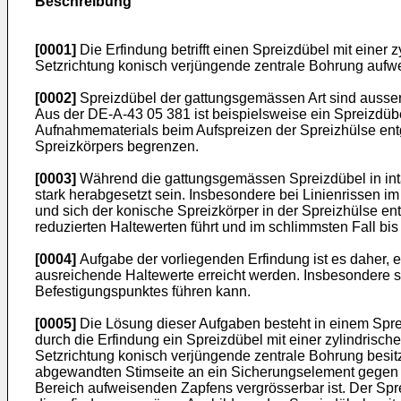
Beschreibung
[0001]
Die Erfindung betrifft einen Spreizdübel mit einer 
Setzrichtung konisch verjüngende zentrale Bohrung aufwei
[0002]
Spreizdübel der gattungsgemässen Art sind aussero
Aus der DE-A-43 05 381 ist beispielsweise ein Spreizdüb
Aufnahmematerials beim Aufspreizen der Spreizhülse entge
Spreizkörpers begrenzen.
[0003]
Während die gattungsgemässen Spreizdübel in inta
stark herabgesetzt sein. Insbesondere bei Linienrissen 
und sich der konische Spreizkörper in der Spreizhülse ent
reduzierten Haltewerten führt und im schlimmsten Fall b
[0004]
Aufgabe der vorliegenden Erfindung ist es daher,
ausreichende Haltewerte erreicht werden. Insbesondere s
Befestigungspunktes führen kann.
[0005]
Die Lösung dieser Aufgaben besteht in einem Spre
durch die Erfindung ein Spreizdübel mit einer zylindrisc
Setzrichtung konisch verjüngende zentrale Bohrung besitzt
abgewandten Stimseite an ein Sicherungselement gegen ax
Bereich aufweisenden Zapfens vergrösserbar ist. Der Spr