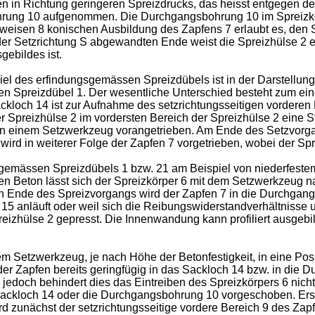
n in Richtung geringeren Spreizdrucks, das heisst entgegen de
hrung 10 aufgenommen. Die Durchgangsbohrung 10 im Spreizkörp
eisen 8 konischen Ausbildung des Zapfens 7 erlaubt es, den S
r Setzrichtung S abgewandten Ende weist die Spreizhülse 2 ein 
ebildes ist.
piel des erfindungsgemässen Spreizdübels ist in der Darstellu
ten Spreizdübel 1. Der wesentliche Unterschied besteht zum eine
loch 14 ist zur Aufnahme des setzrichtungsseitigen vorderen 
er Spreizhülse 2 im vordersten Bereich der Spreizhülse 2 eine 
 einem Setzwerkzeug vorangetrieben. Am Ende des Setzvorgang
ird in weiterer Folge der Zapfen 7 vorgetrieben, wobei der Spr
sgemässen Spreizdübels 1 bzw. 21 am Beispiel von niederfeste
en Beton lässt sich der Spreizkörper 6 mit dem Setzwerkzeug na
n Ende des Spreizvorgangs wird der Zapfen 7 in die Durchgang
e 15 anläuft oder weil sich die Reibungswiderstandverhältnisse
izhülse 2 gepresst. Die Innenwandung kann profiliert ausgebil
m Setzwerkzeug, je nach Höhe der Betonfestigkeit, in eine Posi
der Zapfen bereits geringfügig in das Sackloch 14 bzw. in die
, jedoch behindert dies das Eintreiben des Spreizkörpers 6 nich
as Sackloch 14 oder die Durchgangsbohrung 10 vorgeschoben. Er
rd zunächst der setzrichtungsseitige vordere Bereich 9 des Za