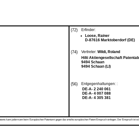
(72)
Erfinder:
Loose, Rainer
D-87616 Marktoberdorf (DE)
(74)
Vertreter:
Wildi, Roland
Hilti Aktiengesellschaft Patentab
9494 Schaan
9494 Schaan (LI)
(56)
Entgegenhaltungen: :
DE-A- 2 240 061
DE-A- 4 007 088
DE-A- 4 305 381
s kann jedermann beim Europäischen Patentamt gegen das erteilte europäischen Patent Einspruch einlegen. Der Einspruch ist schriftli