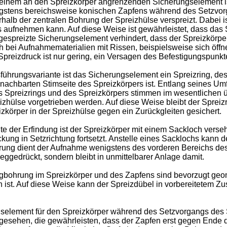
einem an den Spreizkörper angrenzenden Sicherungselement is
enigstens bereichsweise konischen Zapfens während des Setzvo
lb der zentralen Bohrung der Spreizhülse verspreizt. Dabei ist
s aufnehmen kann. Auf diese Weise ist gewährleistet, dass das 
espreizte Sicherungselement verhindert, dass der Spreizkörper
 bei Aufnahmematerialien mit Rissen, beispielsweise sich öff
 Spreizdruck ist nur gering, ein Versagen des Befestigungspun
sführungsvariante ist das Sicherungselement ein Spreizring, 
achbarten Stimseite des Spreizkörpers ist. Entlang seines Umfa
es Spreizrings und des Spreizkörpers stimmen im wesentlichen
zhülse vorgetrieben werden. Auf diese Weise bleibt der Spreiz
izkörper in der Spreizhülse gegen ein Zurückgleiten gesichert.
nte der Erfindung ist der Spreizkörper mit einem Sackloch ver
ckung in Setzrichtung fortsetzt. Anstelle eines Sacklochs kann
ung dient der Aufnahme wenigstens des vorderen Bereichs des Z
eggedrückt, sondern bleibt in unmittelbarer Anlage damit.
ohrung im Spreizkörper und des Zapfens sind bevorzugt geomet
ist. Auf diese Weise kann der Spreizdübel in vorbereitetem Z
selement für den Spreizkörper während des Setzvorgangs des S
orgesehen, die gewährleisten, dass der Zapfen erst gegen Ende 