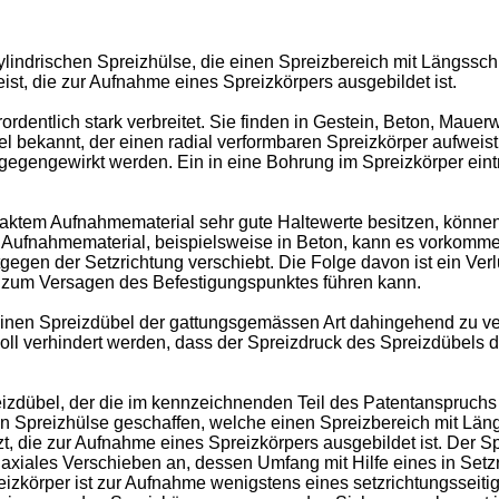
zylindrischen Spreizhülse, die einen Spreizbereich mit Längssch
st, die zur Aufnahme eines Spreizkörpers ausgebildet ist.
rdentlich stark verbreitet. Sie finden in Gestein, Beton, Ma
el bekannt, der einen radial verformbaren Spreizkörper aufweis
gengewirkt werden. Ein in eine Bohrung im Spreizkörper eintre
ktem Aufnahmematerial sehr gute Haltewerte besitzen, können d
im Aufnahmematerial, beispielsweise in Beton, kann es vorkomm
gegen der Setzrichtung verschiebt. Die Folge davon ist ein Ver
is zum Versagen des Befestigungspunktes führen kann.
 einen Spreizdübel der gattungsgemässen Art dahingehend zu v
oll verhindert werden, dass der Spreizdruck des Spreizdübels 
izdübel, der die im kennzeichnenden Teil des Patentanspruchs
hen Spreizhülse geschaffen, welche einen Spreizbereich mit Län
, die zur Aufnahme eines Spreizkörpers ausgebildet ist. Der Sp
iales Verschieben an, dessen Umfang mit Hilfe eines in Setzr
eizkörper ist zur Aufnahme wenigstens eines setzrichtungsseit