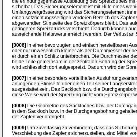
die erfindungsgemässe Ausbildung des Spreizdübels mit 
sicherbar. Das Sicherungselement ist mit Hilfe eines w
Umfangsvergrösserung wird das Sicherungselement innerha
einen setzrichtungsseitigen vorderen Bereich des Zapfen
abgewandten Stimseite des Spreizkörpers bleibt. Das aufg
geringeren Spreizdrucks verschiebt. Dadurch können auch
ausreichende Haltewerte erreicht werden. Der Verlust an
[0006]
In einer bevorzugten und einfach herstellbaren Au
oder nur unwesentlich kleiner als der Durchmesser der ben
er durch einen Schlitz unterbrochen. Die Durchmesser d
beide Teile gemeinsam in der zentralen Bohrung der Sprei
wird schliesslich dort aufgespreizt. Dadurch wird der Spre
[0007]
In einer besonders vorteilhaften Ausführungsvaria
anliegenden Stimseite über einen Teil seiner Längserstre
ausgestattet sein. Das Sackloch bzw. die Durchgangsbohr
diese Weise wird der Spreizring nicht vom Spreizkörper w
[0008]
Die Geometrie des Sackloches bzw. der Durchgangb
in dem Sackloch bzw. in der Durchgangsbohrung gehalten 
der Zapfen verlorengeht.
[0009]
Um zuverlässig zu verhindern, dass das Sicherung
Verschiebung des Zapfens sicherzustellen, sind Mittel v