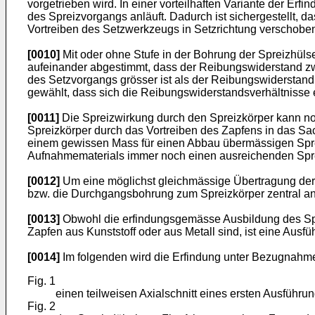
vorgetrieben wird. In einer vorteilhaften Variante der Er
des Spreizvorgangs anläuft. Dadurch ist sichergestellt, da
Vortreiben des Setzwerkzeugs in Setzrichtung verschobe
[0010]
Mit oder ohne Stufe in der Bohrung der Spreizhül
aufeinander abgestimmt, dass der Reibungswiderstand 
des Setzvorgangs grösser ist als der Reibungswiderstan
gewählt, dass sich die Reibungswiderstandsverhältnisse
[0011]
Die Spreizwirkung durch den Spreizkörper kann no
Spreizkörper durch das Vortreiben des Zapfens in das Sac
einem gewissen Mass für einen Abbau übermässigen Spre
Aufnahmematerials immer noch einen ausreichenden Spre
[0012]
Um eine möglichst gleichmässige Übertragung der 
bzw. die Durchgangsbohrung zum Spreizkörper zentral a
[0013]
Obwohl die erfindungsgemässe Ausbildung des Sprei
Zapfen aus Kunststoff oder aus Metall sind, ist eine Ausfü
[0014]
Im folgenden wird die Erfindung unter Bezugnahme 
Fig. 1
einen teilweisen Axialschnitt eines ersten Ausführ
Fig. 2