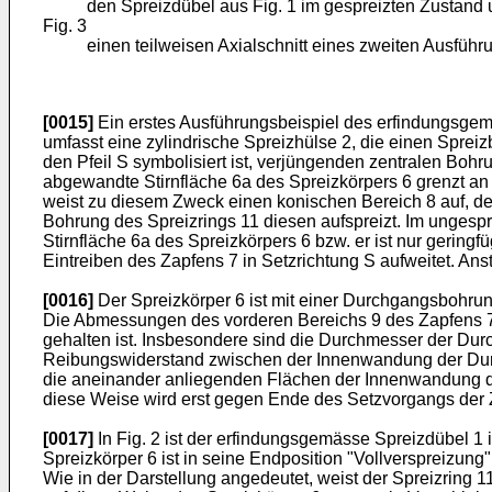
den Spreizdübel aus Fig. 1 im gespreizten Zustand
Fig. 3
einen teilweisen Axialschnitt eines zweiten Ausfüh
[0015]
Ein erstes Ausführungsbeispiel des erfindungsgemä
umfasst eine zylindrische Spreizhülse 2, die einen Spreizb
den Pfeil S symbolisiert ist, verjüngenden zentralen Boh
abgewandte Stirnfläche 6a des Spreizkörpers 6 grenzt an e
weist zu diesem Zweck einen konischen Bereich 8 auf, der
Bohrung des Spreizrings 11 diesen aufspreizt. Im unges
Stirnfläche 6a des Spreizkörpers 6 bzw. er ist nur geringf
Eintreiben des Zapfens 7 in Setzrichtung S aufweitet. Ans
[0016]
Der Spreizkörper 6 ist mit einer Durchgangsbohrung
Die Abmessungen des vorderen Bereichs 9 des Zapfens 7
gehalten ist. Insbesondere sind die Durchmesser der Du
Reibungswiderstand zwischen der Innenwandung der Durc
die aneinander anliegenden Flächen der Innenwandung de
diese Weise wird erst gegen Ende des Setzvorgangs der Z
[0017]
In Fig. 2 ist der erfindungsgemässe Spreizdübel 1 
Spreizkörper 6 ist in seine Endposition "Vollverspreizun
Wie in der Darstellung angedeutet, weist der Spreizring