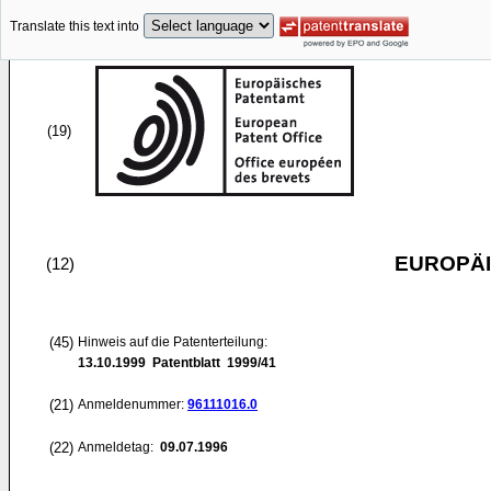
Translate this text into
(19)
EUROPÄI
(12)
(45)
Hinweis auf die Patenterteilung:
13.10.1999
Patentblatt 1999/41
(21)
Anmeldenummer:
96111016.0
(22)
Anmeldetag:
09.07.1996