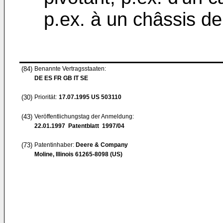
p.ex. à un châssis de
(84)
Benannte Vertragsstaaten:
DE ES FR GB IT SE
(30)
Priorität:
17.07.1995
US 503110
(43)
Veröffentlichungstag der Anmeldung:
22.01.1997
Patentblatt 1997/04
(73)
Patentinhaber:
Deere & Company
Moline, Illinois 61265-8098 (US)