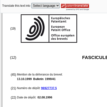
Translate this text into
(19)
FASCICUL
(12)
(45)
Mention de la délivrance du brevet:
13.10.1999
Bulletin 1999/41
(21)
Numéro de dépôt:
96927737.5
(22)
Date de dépôt:
02.08.1996