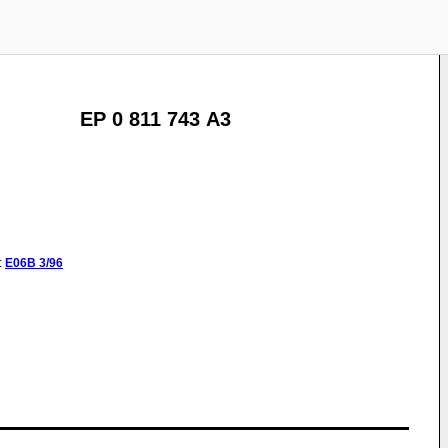
EP 0 811 743 A3
:
E06B
3/96