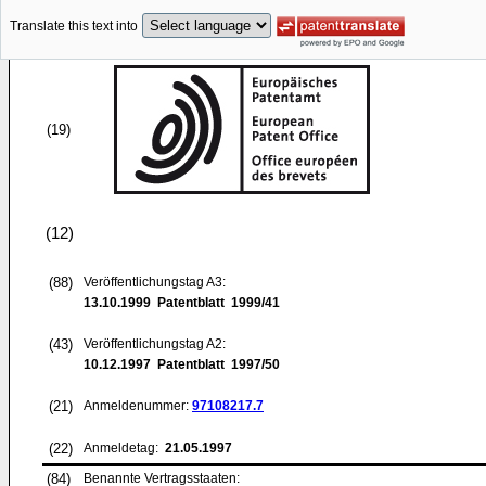
Translate this text into
(19)
(12)
(88)
Veröffentlichungstag A3:
13.10.1999
Patentblatt 1999/41
(43)
Veröffentlichungstag A2:
10.12.1997
Patentblatt 1997/50
(21)
Anmeldenummer:
97108217.7
(22)
Anmeldetag:
21.05.1997
(84)
Benannte Vertragsstaaten: