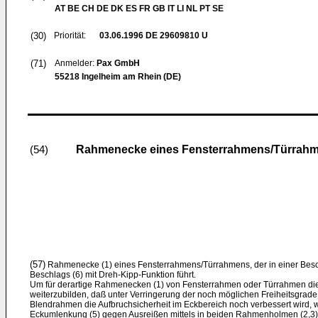
AT BE CH DE DK ES FR GB IT LI NL PT SE
(30)
Priorität:
03.06.1996
DE 29609810 U
(71)
Anmelder:
Pax GmbH
55218 Ingelheim am Rhein (DE)
Rahmenecke eines Fensterrahmens/Türrah
(54)
(57)
Rahmenecke (1) eines Fensterrahmens/Türrahmens, der in einer Besc
Beschlags (6) mit Dreh-Kipp-Funktion führt.
Um für derartige Rahmenecken (1) von Fensterrahmen oder Türrahmen di
weiterzubilden, daß unter Verringerung der noch möglichen Freiheitsgra
Blendrahmen die Aufbruchsicherheit im Eckbereich noch verbessert wird, w
Eckumlenkung (5) gegen Ausreißen mittels in beiden Rahmenholmen (2,3) v