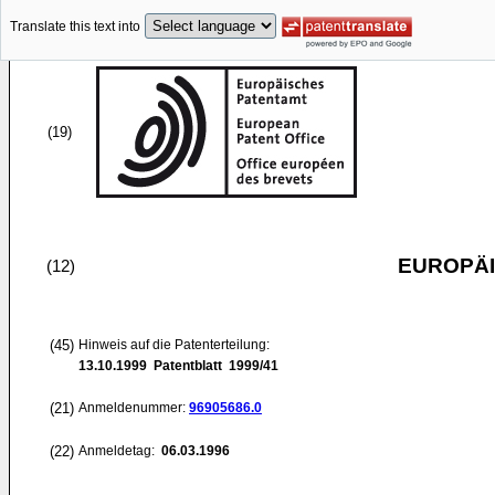
Translate this text into
(19)
EUROPÄI
(12)
(45)
Hinweis auf die Patenterteilung:
13.10.1999
Patentblatt 1999/41
(21)
Anmeldenummer:
96905686.0
(22)
Anmeldetag:
06.03.1996