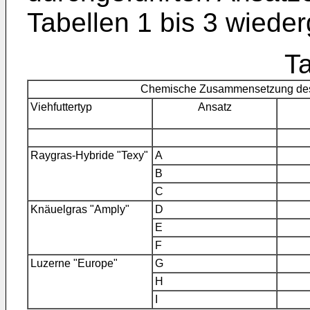
Tabellen 1 bis 3 wiede
Ta
Chemische Zusammensetzung des g
Viehfuttertyp
Ansatz
Raygras-Hybride "Texy"
A
B
C
Knäuelgras "Amply"
D
E
F
Luzerne "Europe"
G
H
I