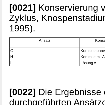
[0021]
Konservierung v
Zyklus, Knospenstadium
1995).
Ansatz
Konse
G
Kontrolle ohne
H
Kontrolle mit
I
Lösung A
[0022]
Die Ergebnisse d
durchgeführten Ansätze