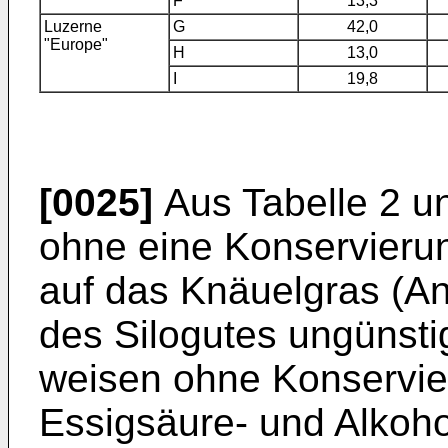
F
13,3
Luzerne
G
42,0
"Europe"
H
13,0
I
19,8
[0025]
Aus Tabelle 2 und
ohne eine Konservierun
auf das Knäuelgras (A
des Silogutes ungünsti
weisen ohne Konservie
Essigsäure- und Alkohol