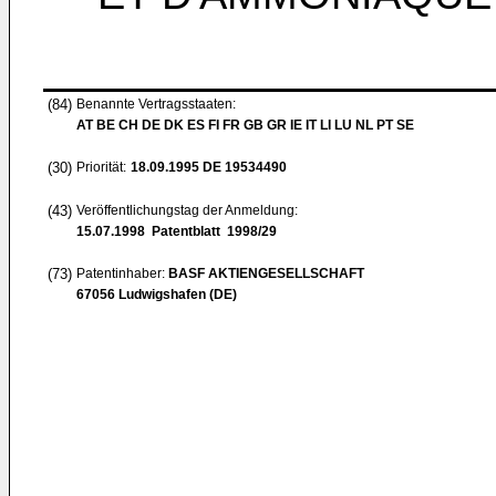
(84)
Benannte Vertragsstaaten:
AT BE CH DE DK ES FI FR GB GR IE IT LI LU NL PT SE
(30)
Priorität:
18.09.1995
DE 19534490
(43)
Veröffentlichungstag der Anmeldung:
15.07.1998
Patentblatt 1998/29
(73)
Patentinhaber:
BASF AKTIENGESELLSCHAFT
67056 Ludwigshafen (DE)