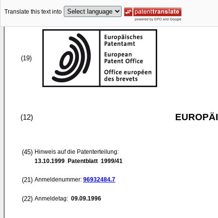
Translate this text into
(19)
EUROPÄI
(12)
(45)
Hinweis auf die Patenterteilung:
13.10.1999
Patentblatt 1999/41
(21)
Anmeldenummer:
96932484.7
(22)
Anmeldetag:
09.09.1996