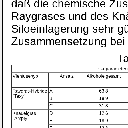
daß die chemische Zu
Raygrases und des Knä
Siloeinlagerung sehr g
Zusammensetzung bei d
Ta
Gärparameter d
Viehfuttertyp
Ansatz
Alkohole gesamt
Raygras-Hybride
A
63,8
"Texy"
B
18,9
C
31,8
Knäuelgras
D
12,6
"Amply"
E
18,9